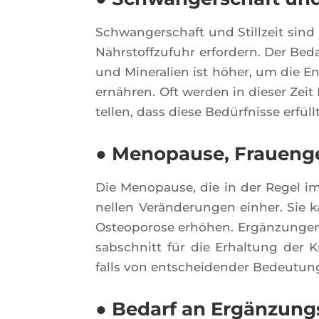
Schwan­ger­schaft und Stil­l­zeit sin
Nährs­toff­zu­fuhr erfor­dern. Der Be
und Mine­ra­lien ist höher, um die E
ernäh­ren. Oft wer­den in die­ser Zeit
tel­len, dass diese Bedürf­nisse erfül
● Menopause, Fraueng
Die Meno­pause, die in der Regel im 
nel­len Verän­de­run­gen ein­her. Si
Osteo­po­rose erhö­hen. Ergän­zun­ge
sab­sch­nitt für die Erhal­tung der K
falls von ent­schei­den­der Bedeu­tung
● Bedarf an Ergänzung