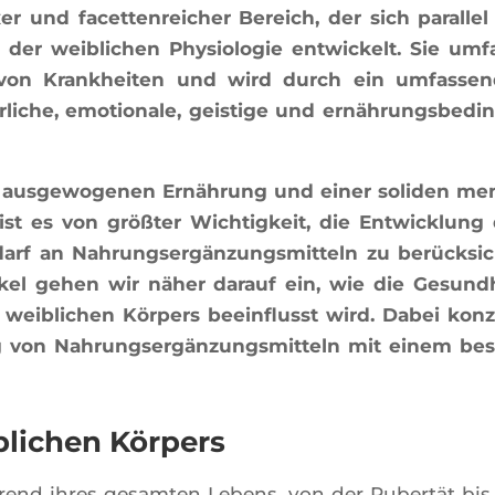
er und facet­ten­rei­cher Bereich, der sich paral­lel
er wei­bli­chen Phy­sio­lo­gie ent­wi­ckelt. Sie umf
von Kran­khei­ten und wird durch ein umfas­se
r­liche, emo­tio­nale, geis­tige und ernäh­rung­sbe­di
s­ge­wo­ge­nen Ernäh­rung und einer soli­den men
st es von größ­ter Wich­tig­keit, die Ent­wi­ck­lung
rf an Nah­rung­sergän­zung­smit­teln zu berück­sich
ti­kel gehen wir näher darauf ein, wie die Gesund­
wei­bli­chen Kör­pers beein­flusst wird. Dabei kon­
g von Nah­rung­sergän­zung­smit­teln mit einem be
blichen Körpers
h­rend ihres gesam­ten Lebens, von der Pubertät bis