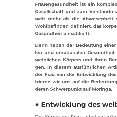
Frauen­ge­sund­heit ist ein kom­plex
Gesell­schaft und zum Verständ­nis d
weit mehr als die Abwe­sen­heit 
Wohl­be­fin­den defi­niert, das kör­pe
Gesund­heit einschließt.
Denn neben der Bedeu­tung einer au
len und emo­tio­na­len Gesund­heit i
wei­bli­chen Kör­pers und ihren Beda
gen. In die­sem ausführ­li­chen Ar
der Frau von der Ent­wi­ck­lung des 
trie­ren wir uns auf die Bedeu­tun
de­ren Schwer­punkt auf Moringa.
● Entwicklung des wei
Der Kör­per der Frau unter­liegt wä