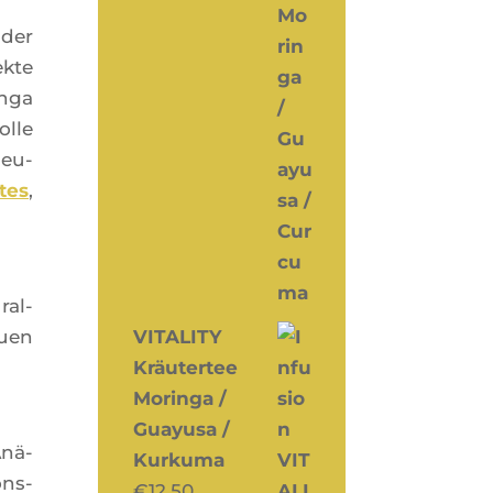
 der
ekte
n­ga
olle
beu­
tes
,
ral­
auen
VITALITY
Kräutertee
Moringa /
Guayusa /
Anä­
Kurkuma
ons­
€
12,50