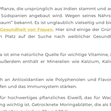
ne Pflanze, die urs­prün­glich aus Indien stammt und 
n Süd­spa­nien ange­baut wird. Wegen seines Nährs­
aum” bekannt. Es ist unglau­blich viel­sei­tig und bie
ie Gesund­heit von Frauen
. Hier sind einige der Grü
n Platz auf der Suche nach wei­bli­cher Gesund­
 ist eine natür­liche Quelle für wich­tige Vita­mine, 
ußer­dem enthält er Mine­ra­lien wie Kal­zium, Kal
h an Antioxi­dan­tien wie Poly­phe­no­len und Fla­vo­
p­fen und das Immun­sys­tem stärken.
für hoch­wer­tiges pflanz­liches Eiweiß, das für Wa
 wich­tig ist. Getro­ck­nete Morin­ga­blät­ter, die als 