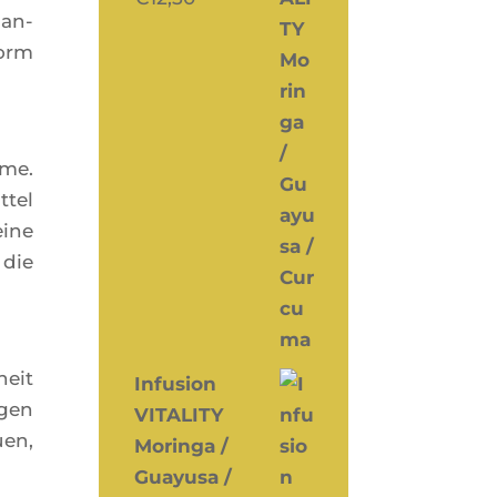
han­
Form
hme.
­tel
eine
 die
heit
Infusion
­gen
VITALITY
uen,
Moringa /
Guayusa /