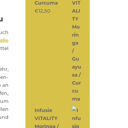
Curcuma
€
12,50
u
auch
alle
­tel
ehr,
gen­
e an
fen,
, um
­len
Infusie
 und
VITALITY
Moringa /