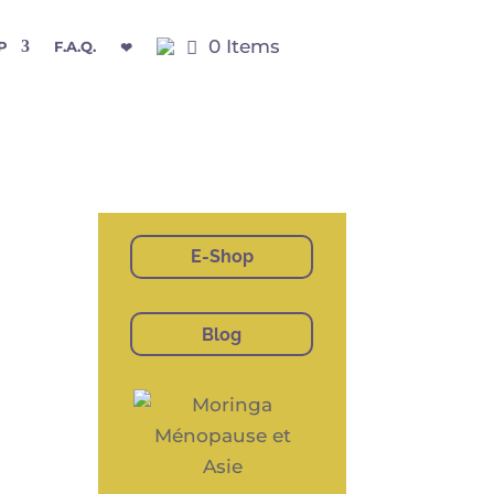
0 Items
P
F.A.Q.
❤
E-Shop
Blog