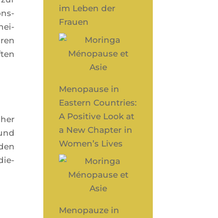
im Leben der
ons­
Frauen
hei­
­ren
­ten
Menopause in
Eastern Countries:
A Positive Look at
cher
a New Chapter in
 und
Women’s Lives
­den
die­
Menopauze in