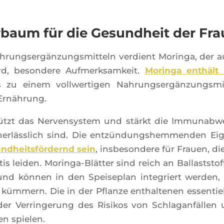
baum für die Gesundheit der Fra
h­rung­sergän­zung­smit­teln ver­dient Morin­ga, der 
d, beson­dere Auf­merk­sam­keit.
Morin­ga enthält 
 zu einem voll­wer­ti­gen Nah­rung­sergän­zung­smit
r Ernährung.
tützt das Ner­ven­sys­tem und stärkt die Immu­nab­w
nerläss­lich sind. Die entzün­dung­shem­men­den Ei
nd­heitsför­dernd sein
, ins­be­son­dere für Frauen, di
is lei­den. Morin­ga-Blät­ter sind reich an Bal­lasts­tof­
nd kön­nen in den Spei­se­plan inte­griert wer­den
üm­mern. Die in der Pflanze enthal­te­nen essen­tiel
er Ver­rin­ge­rung des Risi­kos von Schla­ganfäl­len
en spielen.