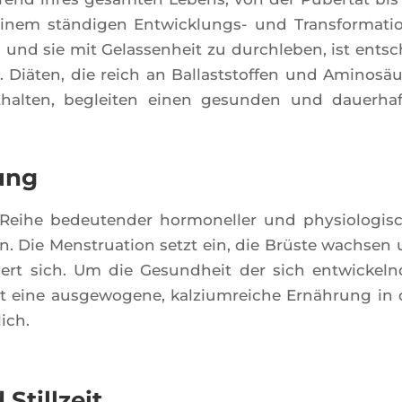
em stän­di­gen Ent­wi­ck­lungs- und Trans­for­ma­ti
 und sie mit Gelas­sen­heit zu dur­chle­ben, ist ent­sc
Diä­ten, die reich an Bal­lasts­tof­fen und Ami­nosäu
hal­ten, beglei­ten einen gesun­den und daue­rhaf
ung
ihe bedeu­ten­der hor­mo­nel­ler und phy­sio­lo­gi­s
n. Die Mens­trua­tion setzt ein, die Brüste wach­sen
dert sich. Um die Gesund­heit der sich ent­wi­ckeln
 eine aus­ge­wo­gene, kal­zium­reiche Ernäh­rung in 
ich.
Stillzeit