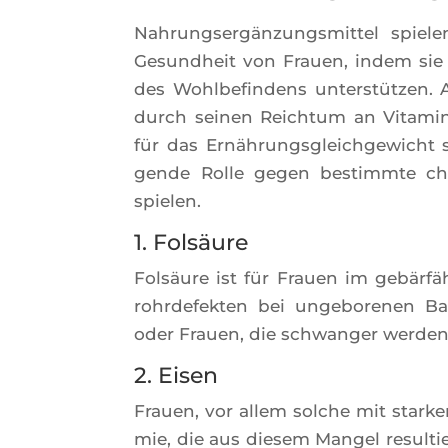
Nah­rung­sergän­zung­smit­tel spie­
Gesund­heit von Frauen, indem sie N
des Wohl­be­fin­dens unterstüt­zen. 
durch sei­nen Reich­tum an Vita­mi­n
für das Ernäh­rung­sgleich­ge­wicht 
gende Rolle gegen bes­timmte chro­
spie­len.
1. Folsäure
Folsäure ist für Frauen im gebärfä­hi
rohr­de­fek­ten bei unge­bo­re­nen B
oder Frauen, die schwan­ger wer­de
2. Eisen
Frauen, vor allem solche mit star­ke
mie, die aus die­sem Man­gel resul­t