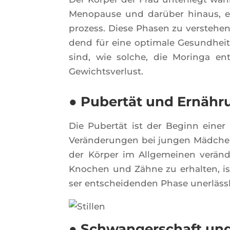
Meno­pause und darü­ber hinaus, ein
pro­zess. Diese Pha­sen zu vers­te­hen
dend für eine opti­male Gesund­heit. 
sind, wie solche, die Morin­ga ent
Gewichtsverlust.
● Pubertät und Ernähr
Die Pubertät ist der Beginn einer Re
Verän­de­run­gen bei jun­gen Mäd­che
der Kör­per im All­ge­mei­nen verän­
Kno­chen und Zähne zu erhal­ten, ist
ser ent­schei­den­den Phase unerlässl
● Schwangerschaft und 