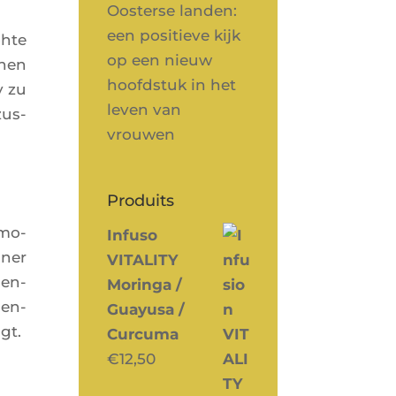
Oosterse landen:
een positieve kijk
öhte
op een nieuw
­nen
hoofdstuk in het
y zu
leven van
zus­
vrouwen
Produits
­mo­
Infuso
iner
VITALITY
ben­
Moringa /
ben­
Guayusa /
gt.
Curcuma
€
12,50