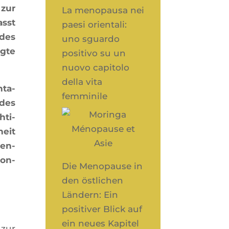
 zur
La menopausa nei
asst
paesi orientali:
ndes
uno sguardo
ngte
positivo su un
nuovo capitolo
della vita
­ta­
femminile
 des
­ti­
heit
zen­
son­
Die Menopause in
den östlichen
Ländern: Ein
positiver Blick auf
ein neues Kapitel
 zur