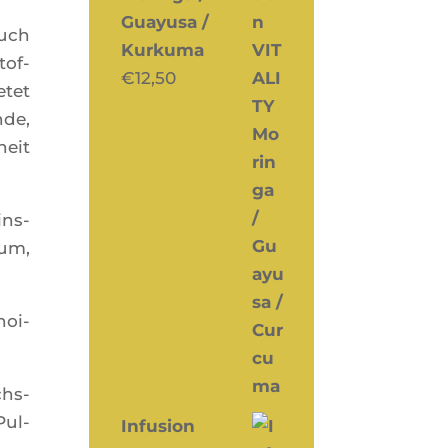
Guayusa /
auch
Kurkuma
tof­
€
12,50
­tet
nde,
heit
ins­
ium,
noi­
chs­
Pul­
Infusion