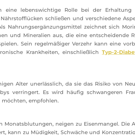
len eine lebens­wich­tige Rolle bei der Erhal­tung
ährs­tof­flü­cken schließen und ver­schie­dene Asp
Als Nah­rung­sergän­zung­smit­tel zeich­net sich Mori
en und Mine­ra­lien aus, die eine ent­schei­dende R
spie­len. Sein regelmäßi­ger Ver­zehr kann eine vor­
nische Kran­khei­ten, ein­schließ­lich
Typ-2-Dia­be
­gen Alter unerläss­lich, da sie das Risi­ko von Neu­
abys ver­rin­gert. Es wird häu­fig schwan­ge­ren Fr
n möch­ten, empfohlen.
n Monats­blu­tun­gen, nei­gen zu Eisen­man­gel. Die 
iert, kann zu Müdig­keit, Schwäche und Kon­zen­tra­ti