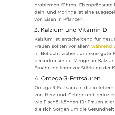
pro­ble­men füh­ren. Eisen­prä­pa­ra
deln, und Morin­ga ist eine aus­ge­ze
von Eisen in Pflanzen.
3. Kalzium und Vitamin D
Kal­zium ist ent­schei­dend für ges
Frauen soll­ten vor allem
wäh­rend 
in Betracht zie­hen, um eine gute K
beein­dru­ckende Menge an Kal­zium
Ernäh­rung kann zur Stär­kung der K
4. Omega-3-Fettsäuren
Ome­ga-3-Fettsäu­ren, die in fet­tem 
von Herz und Gehirn und redu­zie­r
wie Fischöl kön­nen für Frauen aller A
die sich Sor­gen um die Gesund­heit