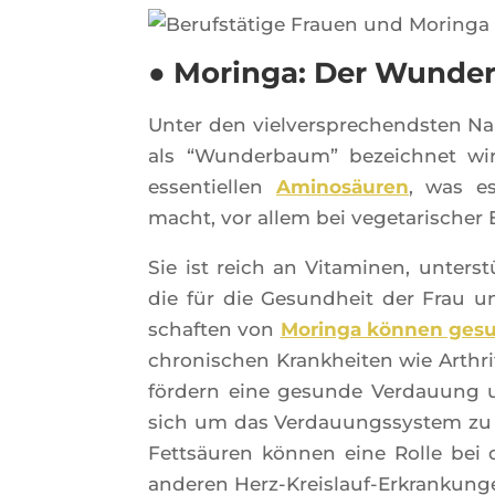
● Moringa: Der Wunder
Unter den viel­vers­pre­chend­sten Na
als “Wun­der­baum” bezeich­net wir
essen­tiel­len
Ami­nosäu­ren
, was es
macht, vor allem bei vege­ta­ri­sche
Sie ist reich an Vita­mi­nen, unters
die für die Gesund­heit der Frau u
schaf­ten von
Morin­ga kön­nen gesu
chro­ni­schen Kran­khei­ten wie Arthri­t
för­dern eine gesunde Ver­dauung u
sich um das Ver­dauung­ssys­tem zu k
Fettsäu­ren kön­nen eine Rolle bei d
ande­ren Herz-Kreis­lauf-Erkran­kun­g