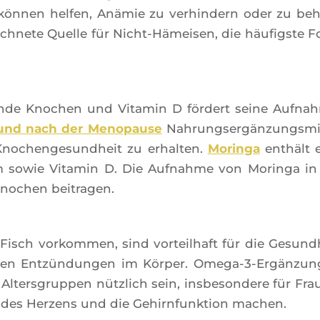
te kön­nen hel­fen, Anä­mie zu verhin­dern oder zu be
ich­nete Quelle für Nicht-Hämei­sen, die häu­fig­ste 
unde Kno­chen und Vita­min D för­dert seine Auf­na
und nach der Meno­pause
Nah­rung­sergän­zung­smit
no­chen­ge­sund­heit zu erhal­ten.
Morin­ga
enthält 
 sowie Vita­min D. Die Auf­nahme von Morin­ga in
no­chen beitragen.
Fisch vor­kom­men, sind vor­teil­haft für die Gesund­
en Entzün­dun­gen im Kör­per. Ome­ga-3-Ergän­zun
lters­grup­pen nütz­lich sein, ins­be­son­dere für Fra
 des Her­zens und die Gehirn­funk­tion machen.