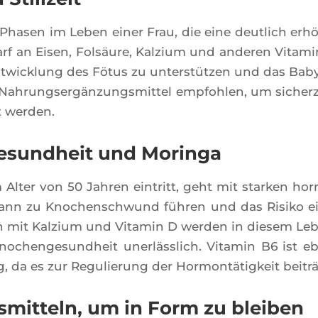
d Pha­sen im Leben einer Frau, die eine deut­lich erh
darf an Eisen, Folsäure, Kal­zium und ande­ren Vita­mi
nt­wi­ck­lung des Fötus zu unterstüt­zen und das Bab
 Nah­rung­sergän­zung­smit­tel emp­foh­len, um sicher­
lt werden.
esundheit und Moringa
Alter von 50 Jah­ren ein­tritt, geht mit star­ken hor
e kann zu Kno­chen­sch­wund füh­ren und das Risi­ko e
n mit Kal­zium und Vita­min D wer­den in die­sem Le
no­chen­ge­sund­heit unerläss­lich. Vita­min B6 ist e
, da es zur Regu­lie­rung der Hor­montä­tig­keit beiträ
smitteln, um in Form zu bleiben