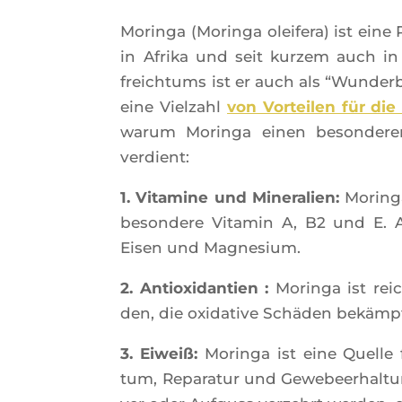
Morin­ga (Morin­ga olei­fe­ra) ist ei
in Afri­ka und seit kur­zem auch i
freich­tums ist er auch als “Wun­der­b
eine Viel­zahl
von Vor­tei­len für d
warum Morin­ga einen beson­de­re
verdient:
1. Vita­mine und Mine­ra­lien:
Morin­ga
be­son­dere Vita­min A, B2 und E. A
Eisen und Magnesium.
2. Antioxi­dan­tien :
Morin­ga ist reic
den, die oxi­da­tive Schä­den bekäm
3. Eiweiß:
Morin­ga ist eine Quelle 
tum, Repa­ra­tur und Gewe­bee­rhal­tung