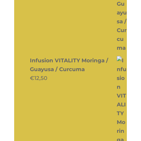
Infusion VITALITY Moringa /
Guayusa / Curcuma
€
12,50