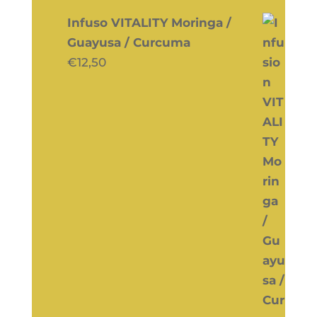
Infuso VITALITY Moringa /
Guayusa / Curcuma
€
12,50