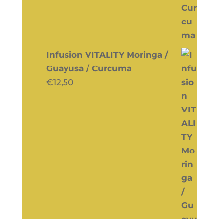
Infusion VITALITY Moringa /
Guayusa / Curcuma
€
12,50