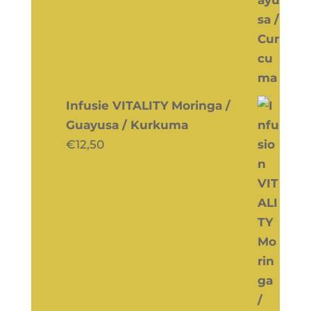
Infusie VITALITY Moringa /
Guayusa / Kurkuma
€
12,50