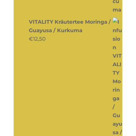
VITALITY Kräutertee Moringa /
Guayusa / Kurkuma
€
12,50