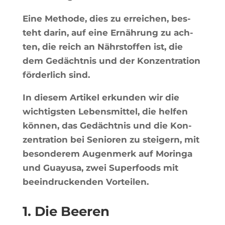
Eine Methode, dies zu errei­chen, bes­
teht darin, auf eine Ernäh­rung zu ach­
ten, die reich an Nährs­tof­fen ist, die
dem Gedächt­nis und der Kon­zen­tra­tion
för­der­lich sind.
In die­sem Arti­kel erkun­den wir die
wich­tig­sten Lebens­mit­tel, die hel­fen
kön­nen, das Gedächt­nis und die Kon­
zen­tra­tion bei Senio­ren zu stei­gern, mit
beson­de­rem Augen­merk auf Morin­ga
und Guayu­sa, zwei Super­foods mit
beein­dru­cken­den Vorteilen.
1. Die Beeren