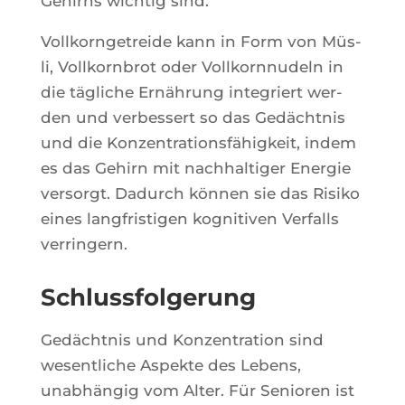
Gehirns wich­tig sind.
Voll­korn­ge­treide kann in Form von Müs­
li, Voll­korn­brot oder Voll­korn­nu­deln in
die tägliche Ernäh­rung inte­griert wer­
den und ver­bes­sert so das Gedächt­nis
und die Kon­zen­tra­tionsfä­hig­keit, indem
es das Gehirn mit nach­hal­ti­ger Ener­gie
ver­sorgt. Dadurch kön­nen sie das Risi­ko
eines lang­fris­ti­gen kogni­ti­ven Ver­falls
verringern.
Schlussfolgerung
Gedächt­nis und Kon­zen­tra­tion sind
wesent­liche Aspekte des Lebens,
unabhän­gig vom Alter. Für Senio­ren ist