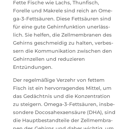
Fette Fische wie Lachs, Thun­fisch,
Forelle und Makrele sind reich an Ome­
ga-3-Fettsäu­ren. Diese Fettsäu­ren sind
für eine gute Gehirn­funk­tion unerläss­
lich. Sie hel­fen, die Zell­mem­bra­nen des
Gehirns ges­ch­mei­dig zu hal­ten, ver­bes­
sern die Kom­mu­ni­ka­tion zwi­schen den
Gehirn­zel­len und redu­zie­ren
Entzündungen.
Der regelmäßige Ver­zehr von fet­tem
Fisch ist ein her­vor­ra­gendes Mit­tel, um
das Gedächt­nis und die Kon­zen­tra­tion
zu stei­gern. Ome­ga-3-Fettsäu­ren, ins­be­
son­dere Doco­sa­hexaensäure (DHA), sind
die Haupt­bes­tand­teile der Zell­mem­bra­
nen des Gehirns und daher wich­tig, um