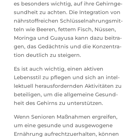
es beson­ders wich­tig, auf ihre Gehirn­ge­
sund­heit zu ach­ten. Die Inte­gra­tion von
nährs­tof­frei­chen Schlüs­sel­nah­rung­smit­
teln wie Bee­ren, fet­tem Fisch, Nüs­sen,
Morin­ga und Guayu­sa kann dazu bei­tra­
gen, das Gedächt­nis und die Kon­zen­tra­
tion deut­lich zu steigern.
Es ist auch wich­tig, einen akti­ven
Lebenss­til zu pfle­gen und sich an intel­
lek­tuell heraus­for­dern­den Akti­vitä­ten zu
betei­li­gen, um die all­ge­meine Gesund­
heit des Gehirns zu unterstützen.
Wenn Senio­ren Maß­nah­men ergrei­fen,
um eine gesunde und aus­ge­wo­gene
Ernäh­rung aufrecht­zue­rhal­ten, kön­nen