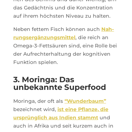
das Gedächt­nis und die Kon­zen­tra­tion
auf ihrem höchs­ten Niveau zu halten.
Neben fet­tem Fisch kön­nen auch
Nah­
rung­sergän­zung­smit­tel
, die reich an
Ome­ga-3-Fettsäu­ren sind, eine Rolle bei
der Aufrech­te­rhal­tung der kogni­ti­ven
Funk­tion spielen.
3. Moringa: Das
unbekannte Superfood
Morin­ga, der oft als
“Wun­der­baum”
bezeich­net wird,
ist eine Pflanze, die
urs­prün­glich aus Indien stammt
und
auch in Afri­ka und seit kur­zem auch in