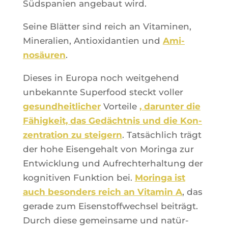
Süd­spa­nien ange­baut wird.
Seine Blät­ter sind reich an Vita­mi­nen,
Mine­ra­lien, Antioxi­dan­tien und
Ami­
nosäu­ren
.
Dieses in Euro­pa noch weit­ge­hend
unbe­kannte Super­food steckt vol­ler
gesund­heit­li­cher
Vor­teile
, darun­ter die
Fähig­keit, das Gedächt­nis und die Kon­
zen­tra­tion zu stei­gern
. Tatsä­chlich trägt
der hohe Eisen­ge­halt von Morin­ga zur
Ent­wi­ck­lung und Aufrech­te­rhal­tung der
kogni­ti­ven Funk­tion bei.
Morin­ga ist
auch beson­ders reich an Vita­min A
, das
gerade zum Eisens­toff­wech­sel bei­trägt.
Durch diese gemein­same und natür­