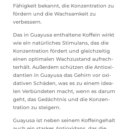
Fähig­keit bekannt, die Kon­zen­tra­tion zu
för­dern und die Wach­sam­keit zu
verbessern.
Das in Guayu­sa enthal­tene Kof­fein wirkt
wie ein natür­liches Sti­mu­lans, das die
Kon­zen­tra­tion för­dert und glei­ch­zei­tig
einen opti­ma­len Wach­zus­tand aufrech­
te­rhält. Außer­dem schüt­zen die Antioxi­
dan­tien in Guayu­sa das Gehirn vor oxi­
da­ti­ven Schä­den, was es zu einem idea­
len Verbün­de­ten macht, wenn es darum
geht, das Gedächt­nis und die Kon­zen­
tra­tion zu steigern.
Guayu­sa ist neben sei­nem Kof­fein­ge­halt
auch ein starkes Antioxi­dans, das die