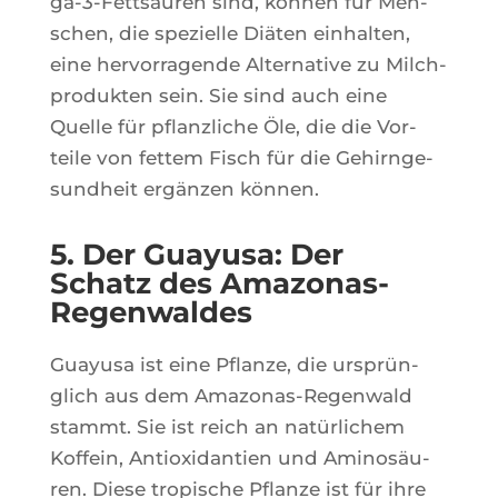
ga-3-Fettsäu­ren sind, kön­nen für Men­
schen, die spe­zielle Diä­ten ein­hal­ten,
eine her­vor­ra­gende Alter­na­tive zu Milch­
pro­duk­ten sein. Sie sind auch eine
Quelle für pflanz­liche Öle, die die Vor­
teile von fet­tem Fisch für die Gehirn­ge­
sund­heit ergän­zen können.
5. Der Guayusa: Der
Schatz des Amazonas-
Regenwaldes
Guayu­sa ist eine Pflanze, die urs­prün­
glich aus dem Ama­zo­nas-Regen­wald
stammt. Sie ist reich an natür­li­chem
Kof­fein, Antioxi­dan­tien und Ami­nosäu­
ren. Diese tro­pische Pflanze ist für ihre