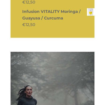
€
12,50
Infusion VITALITY Moringa /
Guayusa / Curcuma
€
12,50
Stärkung der
Immunabwehr:
Vorbereitung von Körper
und Geist
"Angriff ist die beste Verteidigung".
Dieses alte Sprichwort gewinnt an