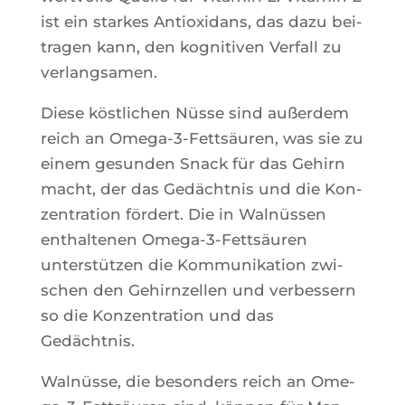
ist ein starkes Antioxi­dans, das dazu bei­
tra­gen kann, den kogni­ti­ven Ver­fall zu
verlangsamen.
Diese köst­li­chen Nüsse sind außer­dem
reich an Ome­ga-3-Fettsäu­ren, was sie zu
einem gesun­den Snack für das Gehirn
macht, der das Gedächt­nis und die Kon­
zen­tra­tion för­dert. Die in Walnüs­sen
enthal­te­nen Ome­ga-3-Fettsäu­ren
unterstüt­zen die Kom­mu­ni­ka­tion zwi­
schen den Gehirn­zel­len und ver­bes­sern
so die Kon­zen­tra­tion und das
Gedächtnis.
Walnüsse, die beson­ders reich an Ome­