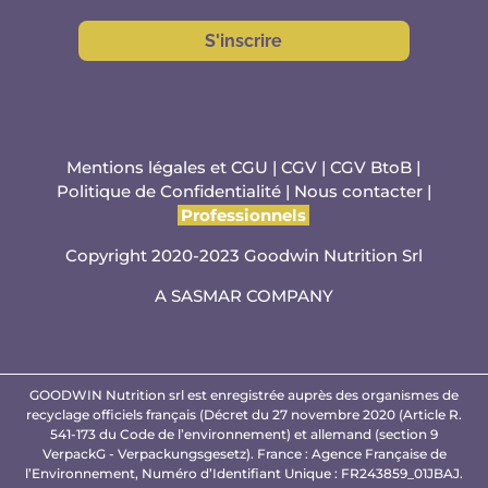
S'inscrire
Mentions légales et CGU
|
CGV
|
CGV BtoB
|
Politique de Confidentialité
|
Nous contacter
|
Professionnels
Copyright 2020-2023 Goodwin Nutrition Srl
A
SASMAR
COMPANY
GOODWIN Nutrition srl est enregistrée auprès des organismes de
recyclage officiels français (Décret du 27 novembre 2020 (Article R.
541-173 du Code de l’environnement) et allemand (section 9
VerpackG - Verpackungsgesetz). France : Agence Française de
l’Environnement, Numéro d’Identifiant Unique : FR243859_01JBAJ.