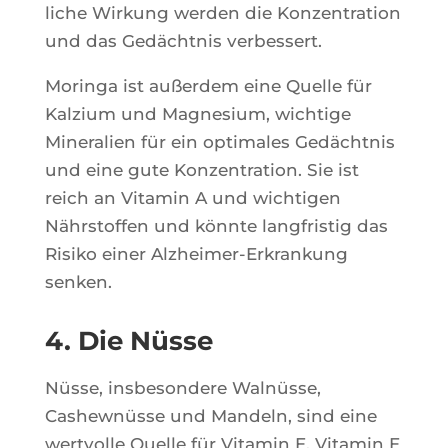
liche Wir­kung wer­den die Kon­zen­tra­tion
und das Gedächt­nis verbessert.
Morin­ga ist außer­dem eine Quelle für
Kal­zium und Magne­sium, wich­tige
Mine­ra­lien für ein opti­males Gedächt­nis
und eine gute Kon­zen­tra­tion. Sie ist
reich an Vita­min A und wich­ti­gen
Nährs­tof­fen und könnte lang­fris­tig das
Risi­ko einer Alz­hei­mer-Erkran­kung
senken.
4. Die Nüsse
Nüsse, ins­be­son­dere Walnüsse,
Cashewnüsse und Man­deln, sind eine
wert­volle Quelle für Vita­min E. Vita­min E