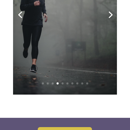
Bedeutung, wenn es um unsere
wertvollen Abwehrkräfte geht.
Unsere Immunabwehr ist unser
Schutzschild gegen Infektionen und
Krankheiten, und damit sie optimal
funktioniert, ist es entscheidend,...
Read More