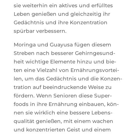
sie wei­te­rhin ein aktives und erfülltes
Leben genießen und glei­ch­zei­tig ihr
Gedächt­nis und ihre Kon­zen­tra­tion
spür­bar verbessern.
Morin­ga und Guayu­sa fügen die­sem
Stre­ben nach bes­se­rer Gehirn­ge­sund­
heit wich­tige Ele­mente hin­zu und bie­
ten eine Viel­zahl von Ernäh­rung­svor­tei­
len, um das Gedächt­nis und die Kon­zen­
tra­tion auf beein­dru­ckende Weise zu
för­dern. Wenn Senio­ren diese Super­
foods in ihre Ernäh­rung ein­bauen, kön­
nen sie wirk­lich eine bes­sere Lebens­
qua­lität genießen, mit einem wachen
und kon­zen­trier­ten Geist und einem