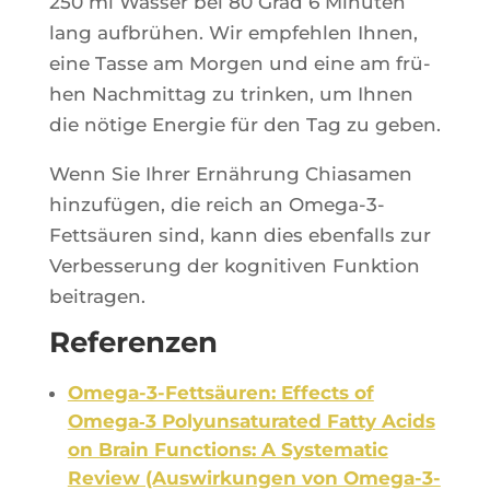
250 ml Was­ser bei 80 Grad 6 Minu­ten
lang auf­brü­hen. Wir emp­feh­len Ihnen,
eine Tasse am Mor­gen und eine am frü­
hen Nach­mit­tag zu trin­ken, um Ihnen
die nötige Ener­gie für den Tag zu geben.
Wenn Sie Ihrer Ernäh­rung Chia­sa­men
hin­zufü­gen, die reich an Ome­ga-3-
Fettsäu­ren sind, kann dies eben­falls zur
Ver­bes­se­rung der kogni­ti­ven Funk­tion
beitragen.
Referenzen
Ome­ga-3-Fettsäu­ren: Effects of
Omega‑3 Poly­un­sa­tu­ra­ted Fat­ty Acids
on Brain Func­tions: A Sys­te­ma­tic
Review (Aus­wir­kun­gen von Ome­ga-3-