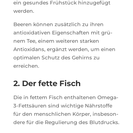
ein gesundes Frühstück hin­zu­gefügt
werden.
Bee­ren kön­nen zusätz­lich zu ihren
antioxi­da­ti­ven Eigen­schaf­ten mit grü­
nem Tee, einem wei­te­ren star­ken
Antioxi­dans, ergänzt wer­den, um einen
opti­ma­len Schutz des Gehirns zu
erreichen.
2. Der fette Fisch
Die in fet­tem Fisch enthal­te­nen Ome­ga-
3-Fettsäu­ren sind wich­tige Nährs­toffe
für den men­schli­chen Kör­per, ins­be­son­
dere für die Regu­lie­rung des Blutdrucks.