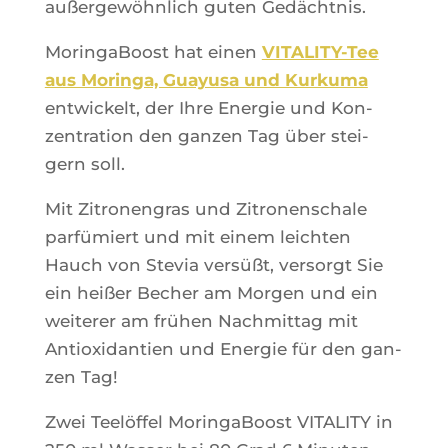
außer­gewöhn­lich guten Gedächtnis.
Morin­ga­Boost hat einen
VITA­LI­TY-Tee
aus Morin­ga, Guayu­sa und Kur­ku­ma
ent­wi­ckelt, der Ihre Ener­gie und Kon­
zen­tra­tion den gan­zen Tag über stei­
gern soll.
Mit Zitro­nen­gras und Zitro­nen­schale
parfü­miert und mit einem leich­ten
Hauch von Ste­via versüßt, ver­sorgt Sie
ein heißer Becher am Mor­gen und ein
wei­te­rer am frü­hen Nach­mit­tag mit
Antioxi­dan­tien und Ener­gie für den gan­
zen Tag!
Zwei Teelöf­fel Morin­ga­Boost VITALITY in