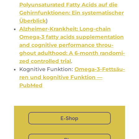
Poly­un­sa­tu­ra­ted Fat­ty Acids auf die
Gehirn­funk­tio­nen: Ein sys­te­ma­ti­scher
Über­blick
)
Alz­hei­mer-Kran­kheit: Long-chain
Omega‑3 fat­ty acids sup­ple­men­ta­tion
and cog­ni­tive per­for­mance throu­
ghout adul­thood: A 6‑month ran­do­mi­
zed control­led trial
.
Kogni­tive Funk­tion:
Ome­ga-3-Fettsäu­
ren und kogni­tive Funk­tion —
PubMed
E-Shop