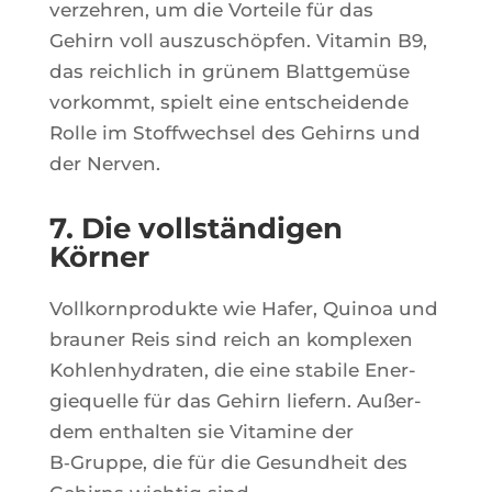
ver­zeh­ren, um die Vor­teile für das
Gehirn voll aus­zu­schöp­fen. Vita­min B9,
das rei­chlich in grü­nem Blatt­gemüse
vor­kommt, spielt eine ent­schei­dende
Rolle im Stoff­wech­sel des Gehirns und
der Nerven.
7. Die vollständigen
Körner
Voll­korn­pro­dukte wie Hafer, Qui­noa und
brau­ner Reis sind reich an kom­plexen
Koh­len­hy­dra­ten, die eine sta­bile Ener­
gie­quelle für das Gehirn lie­fern. Außer­
dem enthal­ten sie Vita­mine der
B‑Gruppe, die für die Gesund­heit des