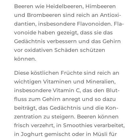
Bee­ren wie Hei­del­bee­ren, Him­bee­ren
und Brom­bee­ren sind reich an Antioxi­
dan­tien, ins­be­son­dere Fla­vo­noi­den. Fla­
vo­noide haben gezeigt, dass sie das
Gedächt­nis ver­bes­sern und das Gehirn
vor oxi­da­ti­ven Schä­den schüt­zen
können.
Diese köst­li­chen Früchte sind reich an
wich­ti­gen Vita­mi­nen und Mine­ra­lien,
ins­be­son­dere Vita­min C, das den Blut­
fluss zum Gehirn anregt und so dazu
bei­trägt, das Gedächt­nis und die Kon­
zen­tra­tion zu stei­gern. Bee­ren kön­nen
frisch ver­zehrt, in Smoo­thies verar­bei­tet,
in Jog­hurt gemi­scht oder in Müs­li für