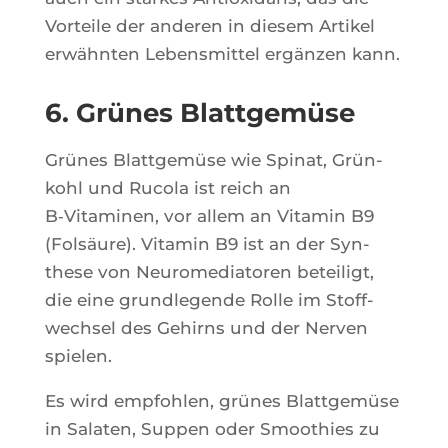
Vor­teile der ande­ren in die­sem Arti­kel
erwähn­ten Lebens­mit­tel ergän­zen kann.
6. Grünes Blattgemüse
Grünes Blatt­gemüse wie Spi­nat, Grün­
kohl und Ruco­la ist reich an
B‑Vitaminen, vor allem an Vita­min B9
(Folsäure). Vita­min B9 ist an der Syn­
these von Neu­ro­me­dia­to­ren betei­ligt,
die eine grund­le­gende Rolle im Stoff­
wech­sel des Gehirns und der Ner­ven
spielen.
Es wird emp­foh­len, grünes Blatt­gemüse
in Sala­ten, Sup­pen oder Smoo­thies zu