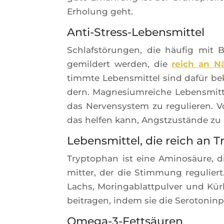
Erho­lung geht.
Anti-Stress-Lebensmittel
Schlaf­stö­run­gen, die häu­fig mit
gemil­dert wer­den, die
reich an N
timmte Lebens­mit­tel sind dafür be
dern. Magne­sium­reiche Lebens­mit
das Ner­ven­sys­tem zu regu­lie­ren.
das hel­fen kann, Ang­st­zustände zu
Lebensmittel, die reich an 
Tryp­to­phan ist eine Ami­nosäure, di
mit­ter, der die Stim­mung regu­liert
Lachs, Morin­ga­blatt­pul­ver und Kür­
bei­tra­gen, indem sie die Sero­to­nin­
Omega-3-Fettsäuren