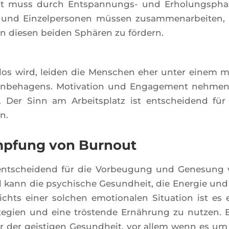
eit muss durch Ents­pan­nungs- und Erho­lung­spha
r und Ein­zel­per­so­nen müs­sen zusam­me­nar­bei­ten
en die­sen bei­den Sphä­ren zu fördern.
­los wird, lei­den die Men­schen eher unter einem 
Unbe­ha­gens. Moti­va­tion und Enga­ge­ment neh­me
. Der Sinn am Arbeits­platz ist ent­schei­dend für
n.
mpfung von Burnout
 ent­schei­dend für die Vor­beu­gung und Gene­sung
l kann die psy­chische Gesund­heit, die Ener­gie und
­sichts einer sol­chen emo­tio­na­len Situa­tion ist es 
ra­te­gien und eine trös­tende Ernäh­rung zu nut­zen. 
er der geis­ti­gen Gesund­heit, vor allem wenn es um