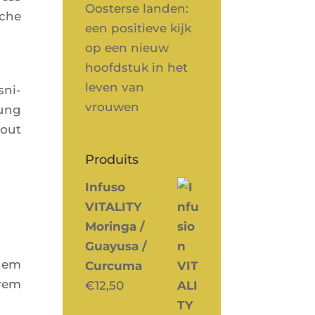
Oosterse landen:
iche
een positieve kijk
op een nieuw
hoofdstuk in het
leven van
­ni­
vrouwen
tung
nout
Produits
Infuso
VITALITY
Moringa /
Guayusa /
chem
Curcuma
hrem
€
12,50