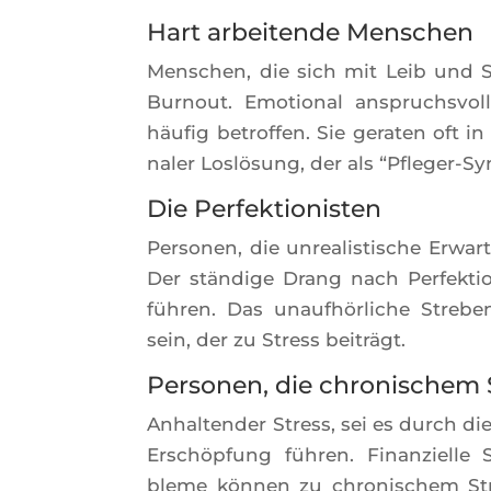
Hart arbeitende Menschen
Men­schen, die sich mit Leib und Se
Bur­nout. Emo­tio­nal ans­pruchs­vo
häu­fig betrof­fen. Sie gera­ten oft i
na­ler Loslö­sung, der als “Pfle­ger-S
Die Perfektionisten
Per­so­nen, die unrea­lis­tische Erwa
Der stän­dige Drang nach Per­fek­tio
füh­ren. Das unaufhör­liche Stre­ben
sein, der zu Stress beiträgt.
Personen, die chronischem S
Anhal­ten­der Stress, sei es durch die
Erschöp­fung füh­ren. Finan­zielle S
bleme kön­nen zu chro­ni­schem Str