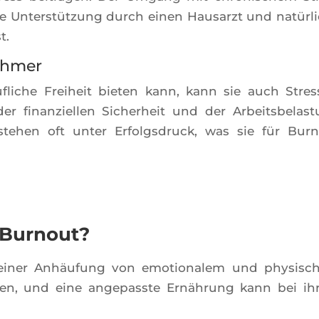
 die Unterstüt­zung durch einen Hau­sarzt und natür­l
t.
ehmer
fliche Frei­heit bie­ten kann, kann sie auch Stress
 finan­ziel­len Siche­rheit und der Arbeits­be­las­
te­hen oft unter Erfolg­sdruck, was sie für Bur­
 Burnout?
einer Anhäu­fung von emo­tio­na­lem und phy­si­s
­to­ren, und eine ange­passte Ernäh­rung kann bei i