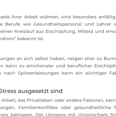
ele ihrer Arbeit wid­men, sind beson­ders anfäl­lig
lle Berufe wie Gesund­heits­per­so­nal und Leh­rer 
n einen Kreis­lauf aus Erschöp­fung, Mit­leid und emo­
yn­drom” bekannt ist.
r­tun­gen an sich selbst haben, nei­gen eher zu Bur­n
n kann zu emo­tio­na­ler und beru­fli­cher Erschöp­
 nach Spit­zen­leis­tun­gen kann ein wich­ti­ger Fak
tress ausgesetzt sind
 Arbeit, das Pri­vat­le­ben oder andere Fak­to­ren, kan
or­gen, Fami­lien­kon­flikte oder gesund­heit­liche 
ess bei­tra­gen. Der Umgang mit chro­ni­schem St