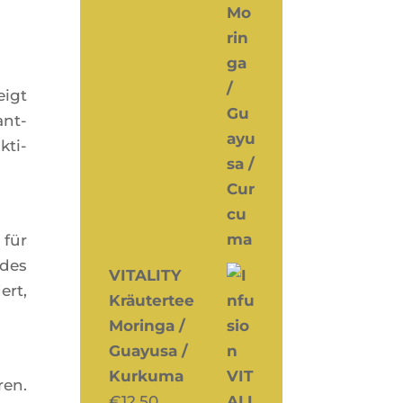
eigt
ant­
­ti­
 für
ndes
VITALITY
ert,
Kräutertee
Moringa /
Guayusa /
Kurkuma
ren.
€
12,50