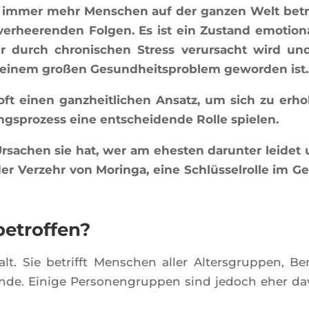
die immer mehr Men­schen auf der gan­zen Welt betri
rhee­ren­den Fol­gen. Es ist ein Zus­tand emo­tio­na
der durch chro­ni­schen Stress verur­sacht wird un
 einem großen Gesund­heits­pro­blem gewor­den ist.
t einen ganz­heit­li­chen Ansatz, um sich zu erho­
g­spro­zess eine ent­schei­dende Rolle spielen.
rsa­chen sie hat, wer am ehes­ten darun­ter lei­det
der Ver­zehr von Morin­ga, eine Schlüs­sel­rolle im G
betroffen?
. Sie betrifft Men­schen aller Alters­grup­pen, Be
ünde. Einige Per­so­nen­grup­pen sind jedoch eher d