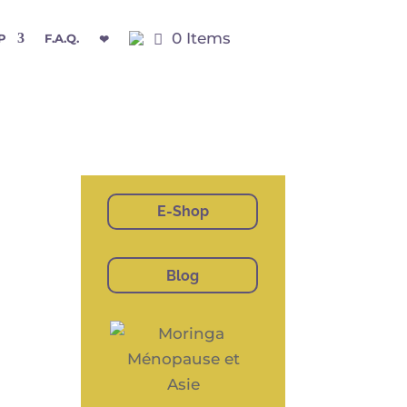
0 Items
P
F.A.Q.
❤
E-Shop
Blog