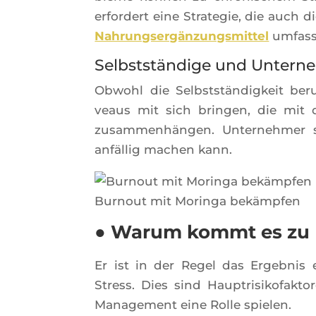
erfor­dert eine Stra­te­gie, die auch
Nah­rung­sergän­zung­smit­tel
umfass
Selbstständige und Untern
Obwohl die Selbststän­dig­keit beru­
veaus mit sich brin­gen, die mit der
zusam­menhän­gen. Unter­neh­mer s
anfäl­lig machen kann.
Bur­nout mit Morin­ga bekämpfen
● Warum kommt es zu
Er ist in der Regel das Ergeb­nis 
Stress. Dies sind Haup­tri­si­ko­fak
Mana­ge­ment eine Rolle spielen.