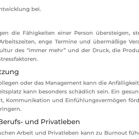
t­wi­ck­lung bei.
gen die Fähig­kei­ten einer Per­son übers­tei­gen, st
 Arbeits­zei­ten, enge Ter­mine und übermäßige Ver
 Kul­tur des “immer mehr” und der Druck, die Pro­duk
Stressfaktoren.
ützung
le­gen oder das Mana­ge­ment kann die Anfäl­lig­keit
beits­platz kann beson­ders schäd­lich sein. Ein gesu
t, Kom­mu­ni­ka­tion und Einfüh­lung­svermö­gen för­d
rringern.
erufs- und Privatleben
schen Arbeit und Pri­vat­le­ben kann zu Bur­nout füh­