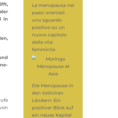
fft,
La menopausa nei
­ler
paesi orientali:
d in
uno sguardo
positivo su un
nuovo capitolo
len,
della vita
femminile
 und
ene­
Die Menopause in
den östlichen
rufe
Ländern: Ein
avon
positiver Blick auf
ein neues Kapitel