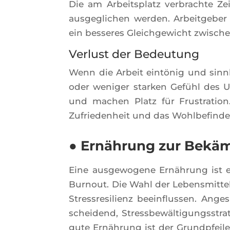
Die am Arbeits­platz ver­brachte Z
aus­ge­gli­chen wer­den. Arbeit­ge­be
ein bes­seres Gleich­ge­wicht zwi­sch
Verlust der Bedeutung
Wenn die Arbeit eintö­nig und sinn
oder weni­ger star­ken Gefühl des 
und machen Platz für Frus­tra­tion
Zufrie­den­heit und das Wohlbefinde
● Ernährung zur Bekä
Eine aus­ge­wo­gene Ernäh­rung ist
Bur­nout. Die Wahl der Lebens­mit­te
Stress­re­si­lienz beein­flus­sen. Ange
schei­dend, Stress­bewäl­ti­gung­ss­t
gute Ernäh­rung ist der Grundp­fei­l