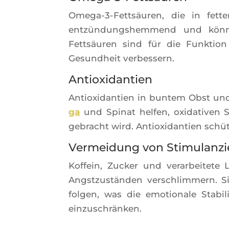
Ome­ga-3-Fettsäu­ren, die in fet
entzün­dung­shem­mend und kön­ne
Fettsäu­ren sind für die Funk­tion
Gesund­heit verbessern.
Antioxidantien
Antioxi­dan­tien in bun­tem Obst und
ga
und Spi­nat hel­fen, oxi­da­ti­ve
gebracht wird. Antioxi­dan­tien schüt
Vermeidung von Stimulanzi
Kof­fein, Zucker und verar­bei­tet
Ang­st­zustän­den ver­schlim­mern. S
fol­gen, was die emo­tio­nale Sta­bi
einzuschränken.