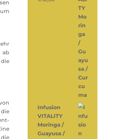
­sen
, um
mehr
n ab
 die
 von
Infusion
 die
VITALITY
ent­
Moringa /
Eine
Guayusa /
 die