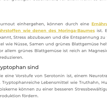
 Bur­nout ein­her­ge­hen, kön­nen durch eine
Ernäh­
ährs­tof­fen wie denen des Morin­ga-Baumes
ist. 
kannt, Stress abzu­bauen und die Ents­pan­nung zu 
­tel wie Nüsse, Samen und grünes Blatt­gemüse hel­
 Vor allem grünes Blatt­gemüse ist reich an Magne­s
 reduzieren.
Tryptophan sind
e eine Vors­tufe von Sero­to­nin ist, einem Neu­ro­tr
. Tryp­to­phan­reiche Lebens­mit­tel wie Tru­thahn, H
bis­kerne kön­nen zu einer bes­se­ren Stress­bewäl­ti­
pro­duk­tion fördern.