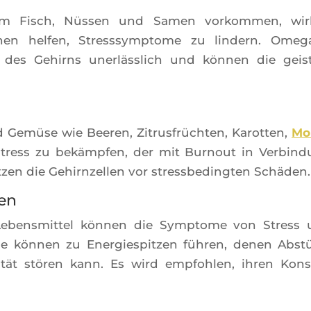
­tem Fisch, Nüs­sen und Samen vor­kom­men, wir
n hel­fen, Stress­symp­tome zu lin­dern. Ome­g
 des Gehirns unerläss­lich und kön­nen die geis­
 Gemüse wie Bee­ren, Zitrus­früch­ten, Karot­ten,
Mo
n Stress zu bekämp­fen, der mit Bur­nout in Ver­bin­
­zen die Gehirn­zel­len vor stress­be­ding­ten Schäden.
en
e Lebens­mit­tel kön­nen die Symp­tome von Stress
ie kön­nen zu Ener­gies­pit­zen füh­ren, denen Abst
­lität stö­ren kann. Es wird emp­foh­len, ihren Kon