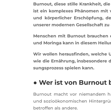
Bur­nout, diese stille Kran­kheit, 
ist ein kom­plexes Phä­no­men mit ve
und kör­per­li­cher Erschöp­fung, 
unse­rer moder­nen Gesell­schaft zu
Men­schen mit Bur­nout brau­chen of
und Morin­ga kann in die­sem Hei­lun
Wir wol­len heraus­fin­den, welche U
wie die Ernäh­rung, ins­be­son­dere 
sung­spro­zess spie­len kann.
● Wer ist von Burnout 
Bur­nout macht vor nie­man­dem halt
und sozioö­ko­no­mi­schen Hin­ter­gr
betrof­fen als andere.