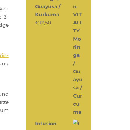
Guayusa /
­ken
Kurkuma
a-3-
€
12,50
tige
rin­
dung
 und
ürze
­sum
Infusion