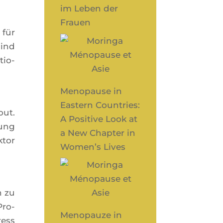
im Leben der
Frauen
 für
sind
tio­
Menopause in
Eastern Countries:
out.
A Positive Look at
fung
a New Chapter in
­tor
Women’s Lives
n zu
Pro­
Menopauze in
ress