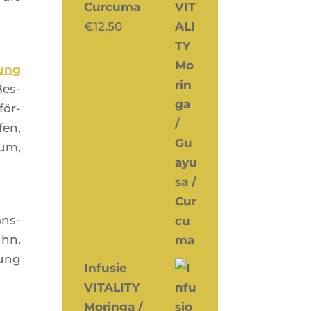
Curcuma
€
12,50
rung
Bes­
för­
fen,
ium,
ans­
uhn,
gung
Infusie
VITALITY
Moringa /