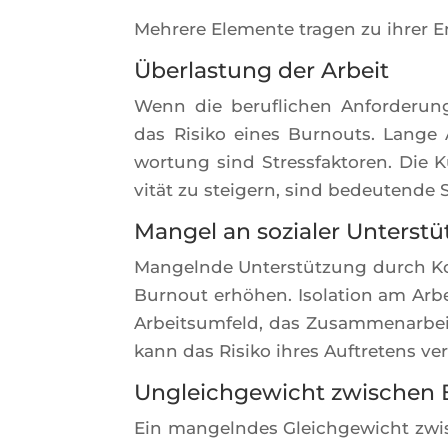
Meh­rere Ele­mente tra­gen zu ihrer En
Überlastung der Arbeit
Wenn die beru­fli­chen Anfor­de­run­
das Risi­ko eines Bur­nouts. Lange
wor­tung sind Stress­fak­to­ren. Die
vität zu stei­gern, sind bedeu­tende 
Mangel an sozialer Unterst
Man­gelnde Unterstüt­zung durch Kol­
Bur­nout erhö­hen. Iso­la­tion am Ar
Arbeit­sum­feld, das Zusam­me­nar­bei
kann das Risi­ko ihres Auf­tre­tens ve
Ungleichgewicht zwischen B
Ein man­gelndes Gleich­ge­wicht zwi­