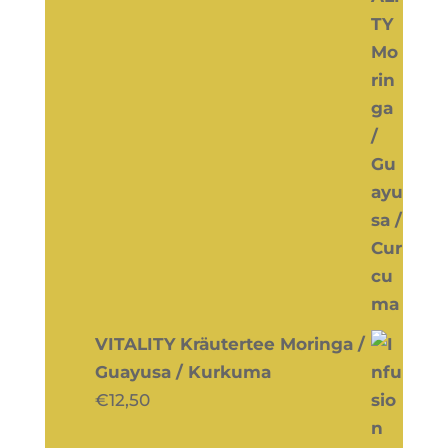
VITALITY Kräutertee Moringa /
Guayusa / Kurkuma
€
12,50