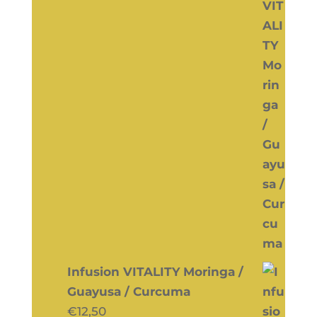
Infusion VITALITY Moringa /
Guayusa / Curcuma
€
12,50