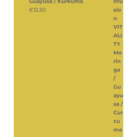
Guayusa / Kurkuma
€
12,50