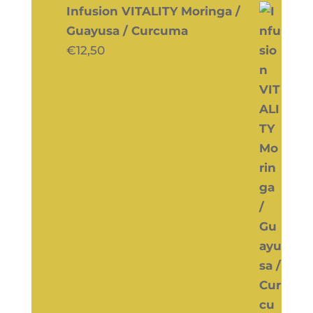
Infusion VITALITY Moringa /
Guayusa / Curcuma
€
12,50