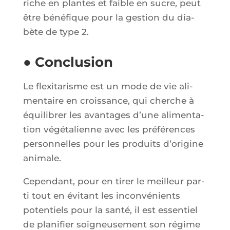
riche en plantes et faible en sucre, peut
être béné­fique pour la ges­tion du dia­
bète de type 2.
● Conclusion
Le flexi­ta­risme est un mode de vie ali­
men­taire en crois­sance, qui cherche à
équi­li­brer les avan­tages d’une ali­men­ta­
tion végé­ta­lienne avec les pré­fé­rences
per­son­nelles pour les pro­duits d’o­ri­gine
animale.
Cepen­dant, pour en tirer le meilleur par­
ti tout en évi­tant les incon­vé­nients
poten­tiels pour la san­té, il est essen­tiel
de pla­ni­fier soi­gneu­se­ment son régime