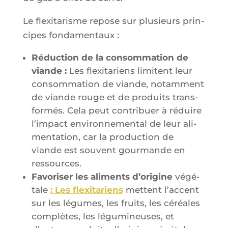
Le flexi­ta­risme repose sur plu­sieurs prin­
cipes fondamentaux :
Réduc­tion de la consom­ma­tion de
viande :
Les flexi­ta­riens limitent leur
consom­ma­tion de viande, notam­ment
de viande rouge et de pro­duits trans­
for­més. Cela peut contri­buer à réduire
l’im­pact envi­ron­ne­men­tal de leur ali­
men­ta­tion, car la pro­duc­tion de
viande est sou­vent gour­mande en
ressources.
Favo­ri­ser les ali­ments d’o­ri­gine
végé­
tale
: Les flexi­ta­riens
mettent l’ac­cent
sur les légumes, les fruits, les céréales
com­plètes, les légu­mi­neuses, et