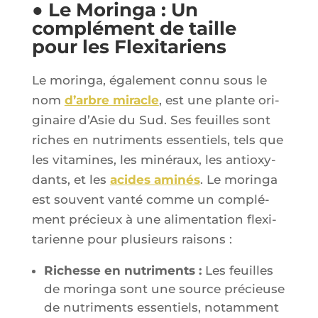
● Le Moringa : Un
complément de taille
pour les Flexitariens
Le morin­ga, éga­le­ment connu sous le
nom
d’arbre miracle
, est une plante ori­
gi­naire d’A­sie du Sud. Ses feuilles sont
riches en nutri­ments essen­tiels, tels que
les vita­mines, les miné­raux, les anti­oxy­
dants, et les
acides ami­nés
. Le morin­ga
est sou­vent van­té comme un com­plé­
ment pré­cieux à une ali­men­ta­tion flexi­
ta­rienne pour plu­sieurs raisons :
Richesse en nutri­ments :
Les feuilles
de morin­ga sont une source pré­cieuse
de nutri­ments essen­tiels, notam­ment