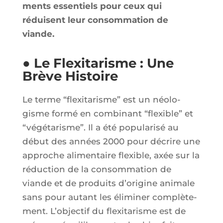
ments essen­tiels pour ceux qui
réduisent leur consom­ma­tion de
viande.
● Le Flexitarisme : Une
Brève Histoire
Le terme “flexi­ta­risme” est un néo­lo­
gisme for­mé en com­bi­nant “flexible” et
“végé­ta­risme”. Il a été popu­la­ri­sé au
début des années 2000 pour décrire une
approche ali­men­taire flexible, axée sur la
réduc­tion de la consom­ma­tion de
viande et de pro­duits d’o­ri­gine ani­male
sans pour autant les éli­mi­ner com­plè­te­
ment. L’ob­jec­tif du flexi­ta­risme est de