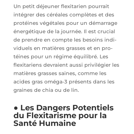
Un petit déjeu­ner flexi­ta­rien pour­rait
inté­grer des céréales com­plètes et des
pro­téines végé­tales pour un démar­rage
éner­gé­tique de la jour­née. Il est cru­cial
de prendre en compte les besoins indi­
vi­duels en matières grasses et en pro­
téines pour un régime équi­li­bré. Les
flexi­ta­riens devraient aus­si pri­vi­lé­gier les
matières grasses saines, comme les
acides gras oméga‑3 pré­sents dans les
graines de chia ou de lin.
● Les Dangers Potentiels
du Flexitarisme pour la
Santé Humaine