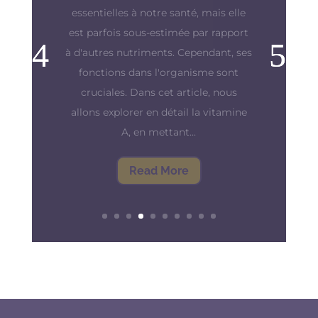
« La meilleure défense, c'est l'attaque.
» Cette vieille maxime prend tout son
sens lorsqu'on parle de nos
précieuses défenses immunitaires.
Nos défenses immunitaires sont
notre bouclier contre les infections et
les maladies et, pour qu'il fonctionne
au mieux, il est...
Read More