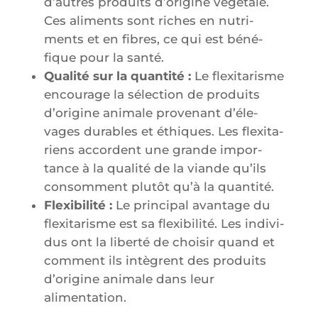
d’autres pro­duits d’o­ri­gine végé­tale.
Ces ali­ments sont riches en nutri­
ments et en fibres, ce qui est béné­
fique pour la santé.
Qua­li­té sur la quan­ti­té :
Le flexi­ta­risme
encou­rage la sélec­tion de pro­duits
d’o­ri­gine ani­male pro­ve­nant d’é­le­
vages durables et éthiques. Les flexi­ta­
riens accordent une grande impor­
tance à la qua­li­té de la viande qu’ils
consomment plu­tôt qu’à la quantité.
Flexi­bi­li­té :
Le prin­ci­pal avan­tage du
flexi­ta­risme est sa flexi­bi­li­té. Les indi­vi­
dus ont la liber­té de choi­sir quand et
com­ment ils intègrent des pro­duits
d’o­ri­gine ani­male dans leur
alimentation.