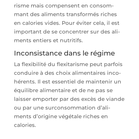
risme mais com­pensent en consom­
mant des ali­ments trans­for­més riches
en calo­ries vides. Pour évi­ter cela, il est
impor­tant de se concen­trer sur des ali­
ments entiers et nutritifs.
Inconsistance dans le régime
La flexi­bi­li­té du flexi­ta­risme peut par­fois
conduire à des choix ali­men­taires inco­
hé­rents. Il est essen­tiel de main­te­nir un
équi­libre ali­men­taire et de ne pas se
lais­ser empor­ter par des excès de viande
ou par une sur­con­som­ma­tion d’a­li­
ments d’o­ri­gine végé­tale riches en
calories.