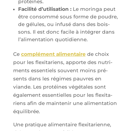
protéines.
Faci­li­té d’u­ti­li­sa­tion :
Le morin­ga peut
être consom­mé sous forme de poudre,
de gélules, ou infu­sé dans des bois­
sons. Il est donc facile à inté­grer dans
l’a­li­men­ta­tion quotidienne.
Ce
com­plé­ment ali­men­taire
de choix
pour les flexi­ta­riens, apporte des nutri­
ments essen­tiels sou­vent moins pré­
sents dans les régimes pauvres en
viande. Les pro­téines végé­tales sont
éga­le­ment essen­tielles pour les flexi­ta­
riens afin de main­te­nir une ali­men­ta­tion
équilibrée.
Une pra­tique ali­men­taire flexi­ta­rienne,