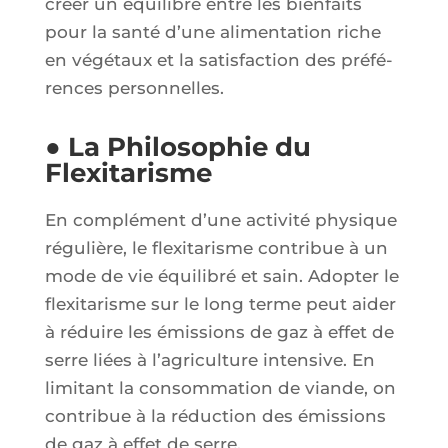
créer un équi­libre entre les bien­faits
pour la san­té d’une ali­men­ta­tion riche
en végé­taux et la satis­fac­tion des pré­fé­
rences personnelles.
● La Philosophie du
Flexitarisme
En com­plé­ment d’une acti­vi­té phy­sique
régu­lière, le flexi­ta­risme contri­bue à un
mode de vie équi­li­bré et sain. Adop­ter le
flexi­ta­risme sur le long terme peut aider
à réduire les émis­sions de gaz à effet de
serre liées à l’a­gri­cul­ture inten­sive. En
limi­tant la consom­ma­tion de viande, on
contri­bue à la réduc­tion des émis­sions
de gaz à effet de serre.