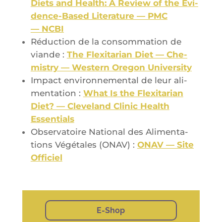
Diets and Health: A Review of the Evi­
dence-Based Lite­ra­ture — PMC
— NCBI
Réduc­tion de la consom­ma­tion de
viande :
The Flexi­ta­rian Diet — Che­
mis­try — Wes­tern Ore­gon University
Impact envi­ron­ne­men­tal de leur ali­
men­ta­tion :
What Is the Flexi­ta­rian
Diet? — Cle­ve­land Cli­nic Health
Essentials
Obser­va­toire Natio­nal des Ali­men­ta­
tions Végé­tales (ONAV) :
ONAV — Site
Officiel
E-Shop