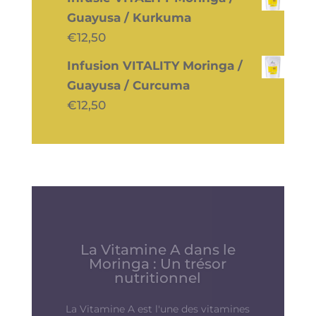
Guayusa / Kurkuma
€
12,50
Infusion VITALITY Moringa /
Guayusa / Curcuma
€
12,50
Renforcer vos Défenses
Immunitaires :
Préparation du Corps et
de l’Esprit