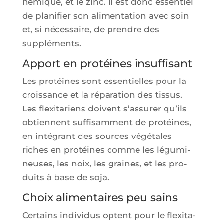
hémique, et le zinc. Il est donc essen­tiel
de pla­ni­fier son ali­men­ta­tion avec soin
et, si néces­saire, de prendre des
suppléments.
Apport en protéines insuffisant
Les pro­téines sont essen­tielles pour la
crois­sance et la répa­ra­tion des tis­sus.
Les flexi­ta­riens doivent s’as­su­rer qu’ils
obtiennent suf­fi­sam­ment de pro­téines,
en inté­grant des sources végé­tales
riches en pro­téines comme les légu­mi­
neuses, les noix, les graines, et les pro­
duits à base de soja.
Choix alimentaires peu sains
Cer­tains indi­vi­dus optent pour le flexi­ta­