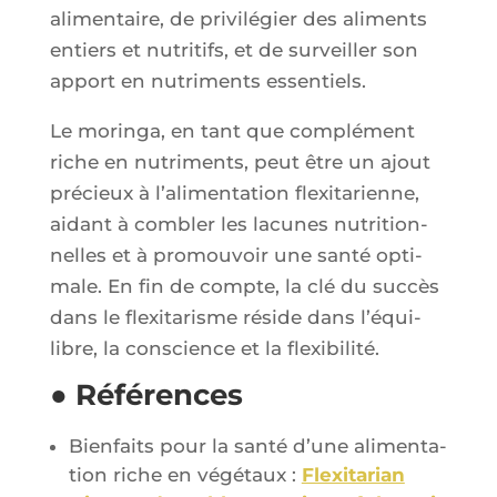
ali­men­taire, de pri­vi­lé­gier des ali­ments
entiers et nutri­tifs, et de sur­veiller son
apport en nutri­ments essentiels.
Le morin­ga, en tant que com­plé­ment
riche en nutri­ments, peut être un ajout
pré­cieux à l’a­li­men­ta­tion flexi­ta­rienne,
aidant à com­bler les lacunes nutri­tion­
nelles et à pro­mou­voir une san­té opti­
male. En fin de compte, la clé du suc­cès
dans le flexi­ta­risme réside dans l’é­qui­
libre, la conscience et la flexibilité.
● Références
Bien­faits pour la san­té d’une ali­men­ta­
tion riche en végé­taux :
Flexi­ta­rian