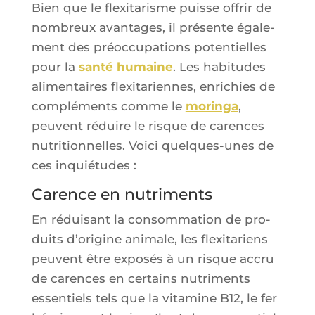
Bien que le flexi­ta­risme puisse offrir de
nom­breux avan­tages, il pré­sente éga­le­
ment des pré­oc­cu­pa­tions poten­tielles
pour la
san­té humaine
. Les habi­tudes
ali­men­taires flexi­ta­riennes, enri­chies de
com­plé­ments comme le
morin­ga
,
peuvent réduire le risque de carences
nutri­tion­nelles. Voi­ci quelques-unes de
ces inquiétudes :
Carence en nutriments
En rédui­sant la consom­ma­tion de pro­
duits d’o­ri­gine ani­male, les flexi­ta­riens
peuvent être expo­sés à un risque accru
de carences en cer­tains nutri­ments
essen­tiels tels que la vita­mine B12, le fer