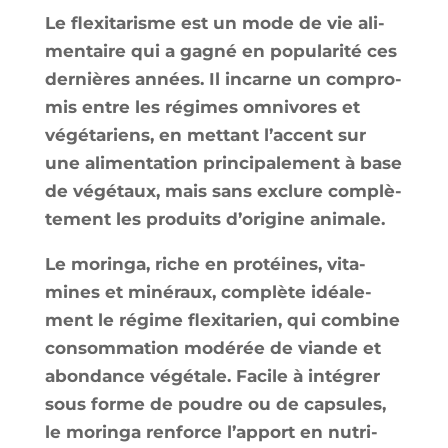
Le flexi­ta­risme est un mode de vie ali­
men­taire qui a gagné en popu­la­ri­té ces
der­nières années. Il incarne un com­pro­
mis entre les régimes omni­vores et
végé­ta­riens, en met­tant l’ac­cent sur
une ali­men­ta­tion prin­ci­pa­le­ment à base
de végé­taux, mais sans exclure com­plè­
te­ment les pro­duits d’o­ri­gine animale.
Le morin­ga, riche en pro­téines, vita­
mines et miné­raux, com­plète idéa­le­
ment le régime flexi­ta­rien, qui com­bine
consom­ma­tion modé­rée de viande et
abon­dance végé­tale. Facile à inté­grer
sous forme de poudre ou de cap­sules,
le morin­ga ren­force l’ap­port en nutri­