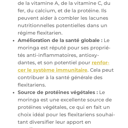
de la vita­mine A, de la vita­mine C, du
fer, du cal­cium, et de la pro­téine. Ils
peuvent aider à com­bler les lacunes
nutri­tion­nelles poten­tielles dans un
régime flexitarien.
Amé­lio­ra­tion de la san­té glo­bale :
Le
morin­ga est répu­té pour ses pro­prié­
tés anti-inflam­ma­toires, anti­oxy­
dantes, et son poten­tiel pour
ren­for­
cer le sys­tème immu­ni­taire
. Cela peut
contri­buer à la san­té géné­rale des
flexitariens.
Source de pro­téines végé­tales :
Le
morin­ga est une excel­lente source de
pro­téines végé­tales, ce qui en fait un
choix idéal pour les flexi­ta­riens sou­hai­
tant diver­si­fier leur apport en