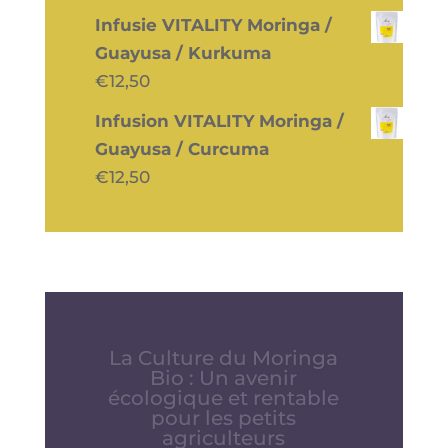
Infusie VITALITY Moringa /
Guayusa / Kurkuma
€
12,50
Infusion VITALITY Moringa /
Guayusa / Curcuma
€
12,50
Les bienfaits du Moringa
et de l’Acérola : Deux
superaliments à
découvrir