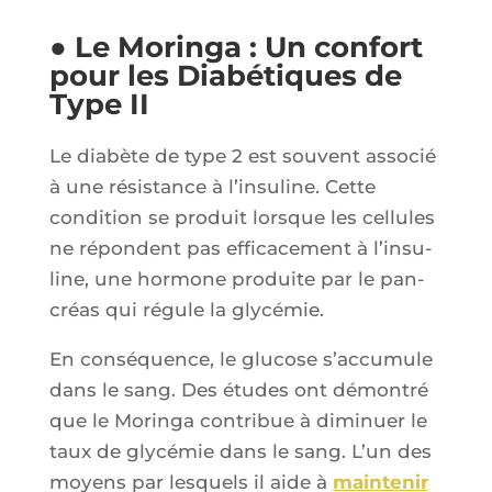
● Le Moringa : Un confort
pour les Diabétiques de
Type II
Le dia­bète de type 2 est sou­vent asso­cié
à une résis­tance à l’in­su­line. Cette
condi­tion se pro­duit lorsque les cel­lules
ne répondent pas effi­ca­ce­ment à l’in­su­
line, une hor­mone pro­duite par le pan­
créas qui régule la glycémie.
En consé­quence, le glu­cose s’ac­cu­mule
dans le sang. Des études ont démon­tré
que le Morin­ga contri­bue à dimi­nuer le
taux de gly­cé­mie dans le sang. L’un des
moyens par les­quels il aide à
main­te­nir