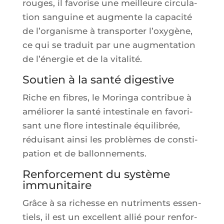
rouges, il favo­rise une meilleure cir­cu­la­
tion san­guine et aug­mente la capa­ci­té
de l’or­ga­nisme à trans­por­ter l’oxy­gène,
ce qui se tra­duit par une aug­men­ta­tion
de l’éner­gie et de la vitalité.
Soutien à la santé digestive
Riche en fibres, le Morin­ga contri­bue à
amé­lio­rer la san­té intes­ti­nale en favo­ri­
sant une flore intes­ti­nale équi­li­brée,
rédui­sant ain­si les pro­blèmes de consti­
pa­tion et de ballonnements.
Renforcement du système
immunitaire
Grâce à sa richesse en nutri­ments essen­
tiels, il est un excellent allié pour ren­for­