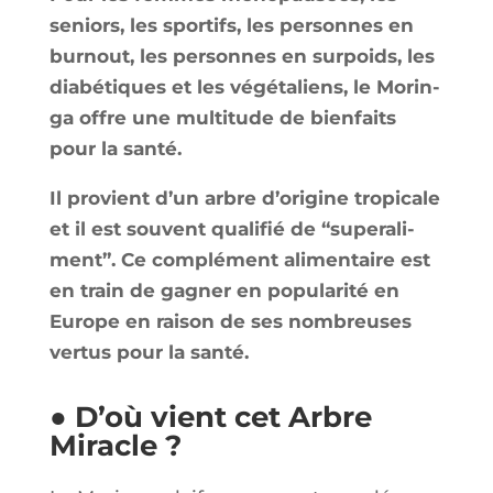
seniors, les spor­tifs, les per­sonnes en
bur­nout, les per­sonnes en sur­poids, les
dia­bé­tiques et les végé­ta­liens, le Morin­
ga offre une mul­ti­tude de bien­faits
pour la santé.
Il pro­vient d’un arbre d’o­ri­gine tro­pi­cale
et il est sou­vent qua­li­fié de “super­a­li­
ment”. Ce com­plé­ment ali­men­taire est
en train de gagner en popu­la­ri­té en
Europe en rai­son de ses nom­breuses
ver­tus pour la santé.
● D’où vient cet Arbre
Miracle ?