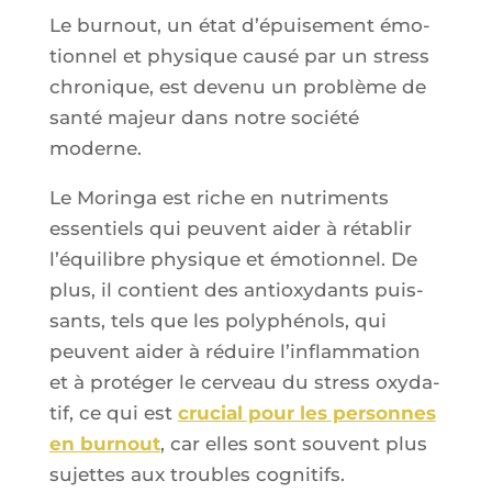
Le bur­nout, un état d’é­pui­se­ment émo­
tion­nel et phy­sique cau­sé par un stress
chro­nique, est deve­nu un pro­blème de
san­té majeur dans notre socié­té
moderne.
Le Morin­ga est riche en nutri­ments
essen­tiels qui peuvent aider à réta­blir
l’é­qui­libre phy­sique et émo­tion­nel. De
plus, il contient des anti­oxy­dants puis­
sants, tels que les poly­phé­nols, qui
peuvent aider à réduire l’in­flam­ma­tion
et à pro­té­ger le cer­veau du stress oxy­da­
tif, ce qui est
cru­cial pour les per­sonnes
en bur­nout
, car elles sont sou­vent plus
sujettes aux troubles cognitifs.