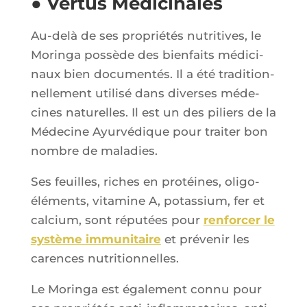
● Vertus Médicinales
Au-delà de ses pro­prié­tés nutri­tives, le
Morin­ga pos­sède des bien­faits médi­ci­
naux bien docu­men­tés. Il a été tra­di­tion­
nel­le­ment uti­li­sé dans diverses méde­
cines natu­relles. Il est un des piliers de la
Méde­cine Ayur­vé­dique pour trai­ter bon
nombre de maladies.
Ses feuilles, riches en pro­téines, oli­go-
élé­ments, vita­mine A, potas­sium, fer et
cal­cium, sont répu­tées pour
ren­for­cer le
sys­tème immu­ni­taire
et pré­ve­nir les
carences nutritionnelles.
Le Morin­ga est éga­le­ment connu pour