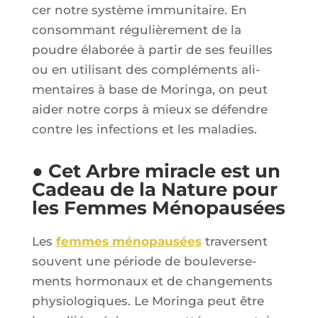
cer notre sys­tème immu­ni­taire. En
consom­mant régu­liè­re­ment de la
poudre éla­bo­rée à par­tir de ses feuilles
ou en uti­li­sant des com­plé­ments ali­
men­taires à base de Morin­ga, on peut
aider notre corps à mieux se défendre
contre les infec­tions et les maladies.
● Cet Arbre miracle est un
Cadeau de la Nature pour
les Femmes Ménopausées
Les
femmes méno­pau­sées
tra­versent
sou­vent une période de bou­le­ver­se­
ments hor­mo­naux et de chan­ge­ments
phy­sio­lo­giques. Le Morin­ga peut être