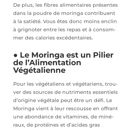
De plus, les fibres ali­men­taires pré­sentes
dans la poudre de morin­ga contri­buent
à la satié­té. Vous êtes donc moins enclin
à gri­gno­ter entre les repas et à consom­
mer des calo­ries excédentaires.
● Le Moringa est un Pilier
de l’Alimentation
Végétalienne
Pour les végé­ta­liens et végé­ta­riens, trou­
ver des sources de nutri­ments essen­tiels
d’o­ri­gine végé­tale peut être un défi. Le
Morin­ga vient à leur res­cousse en offrant
une abon­dance de vita­mines, de miné­
raux, de pro­téines et d’a­cides gras