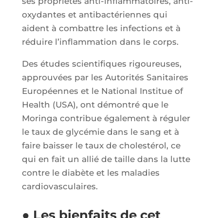
ses pro­prié­tés anti-inflam­ma­toires, anti­
oxy­dantes et anti­bac­té­riennes qui
aident à com­battre les infec­tions et à
réduire l’in­flam­ma­tion dans le corps.
Des études scien­ti­fiques rigou­reuses,
approu­vées par les Auto­ri­tés Sani­taires
Euro­péennes et le Natio­nal Ins­ti­tue of
Health (USA), ont démon­tré que le
Morin­ga contri­bue éga­le­ment à régu­ler
le taux de gly­cé­mie dans le sang et à
faire bais­ser le taux de cho­les­té­rol, ce
qui en fait un allié de taille dans la lutte
contre le dia­bète et les mala­dies
cardiovasculaires.
● Les bienfaits de cet