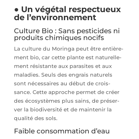
● Un végétal respectueux
de l’environnement
Culture Bio : Sans pesticides ni
produits chimiques nocifs
La culture du Morin­ga peut être entiè­re­
ment bio, car cette plante est natu­rel­le­
ment résis­tante aux para­sites et aux
mala­dies. Seuls des engrais natu­rels
sont néces­saires au début de crois­
sance. Cette approche per­met de créer
des éco­sys­tèmes plus sains, de pré­ser­
ver la bio­di­ver­si­té et de main­te­nir la
qua­li­té des sols.
Faible consommation d’eau