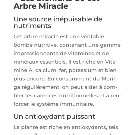
Arbre Miracle
Une source inépuisable de
nutriments
Cet arbre miracle est une véri­table
bombe nutri­tive, conte­nant une gamme
impres­sion­nante de vita­mines et de
miné­raux essen­tiels. Il est riche en Vita­
mine A, cal­cium, fer, potas­sium et bien
plus encore. En consom­mant du Morin­
ga régu­liè­re­ment, on peut aider à com­
bler les carences nutri­tion­nelles et à ren­
for­cer le sys­tème immunitaire.
Un antioxydant puissant
La plante est riche en anti­oxy­dants, tels