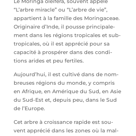
Le Morin­ga olei­fe­ra, sou­vent appe­lé
“L’arbre miracle” ou “L’arbre de vie”,
appar­tient à la famille des Morin­ga­ceae.
Ori­gi­naire d’Inde, il pousse prin­ci­pa­le­
ment dans les régions tro­pi­cales et sub­
tro­pi­cales, où il est appré­cié pour sa
capa­ci­té à pros­pé­rer dans des condi­
tions arides et peu fertiles.
Aujourd’­hui, il est culti­vé dans de nom­
breuses régions du monde, y com­pris
en Afrique, en Amé­rique du Sud, en Asie
du Sud-Est et, depuis peu, dans le Sud
de l’Europe.
Cet arbre à crois­sance rapide est sou­
vent appré­cié dans les zones où la mal­