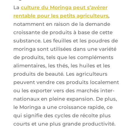
La
culture du Morin­ga peut s’a­vé­rer
ren­table pour les petits agri­cul­teurs
,
notam­ment en rai­son de la demande
crois­sante de pro­duits à base de cette
sub­stance. Les feuilles et les poudres de
morin­ga sont uti­li­sées dans une varié­té
de pro­duits, tels que les com­plé­ments
ali­men­taires, les thés, les huiles et les
pro­duits de beau­té. Les agri­cul­teurs
peuvent vendre ces pro­duits loca­le­ment
ou les expor­ter vers des mar­chés inter­
na­tio­naux en pleine expan­sion. De plus,
le Morin­ga a une crois­sance rapide, ce
qui signi­fie des cycles de récolte plus
courts et une plus grande productivité.