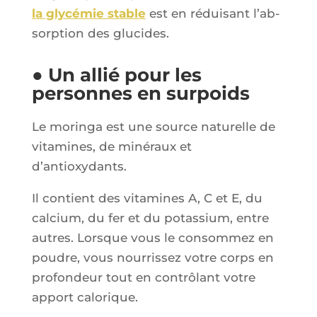
la gly­cé­mie stable
est en rédui­sant l’ab­
sorp­tion des glucides.
● Un allié pour les
personnes en surpoids
Le morin­ga est une source natu­relle de
vita­mines, de miné­raux et
d’antioxydants.
Il contient des vita­mines A, C et E, du
cal­cium, du fer et du potas­sium, entre
autres. Lorsque vous le consom­mez en
poudre, vous nour­ris­sez votre corps en
pro­fon­deur tout en contrô­lant votre
apport calorique.