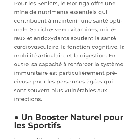
Pour les Seniors, le Morin­ga offre une
mine de nutri­ments essen­tiels qui
contri­buent à main­te­nir une san­té opti­
male. Sa richesse en vita­mines, miné­
raux et anti­oxy­dants sou­tient la san­té
car­dio­vas­cu­laire, la fonc­tion cog­ni­tive, la
mobi­li­té arti­cu­laire et la diges­tion. En
outre, sa capa­ci­té à ren­for­cer le sys­tème
immu­ni­taire est par­ti­cu­liè­re­ment pré­
cieuse pour les per­sonnes âgées qui
sont sou­vent plus vul­né­rables aux
infections.
● Un Booster Naturel pour
les Sportifs