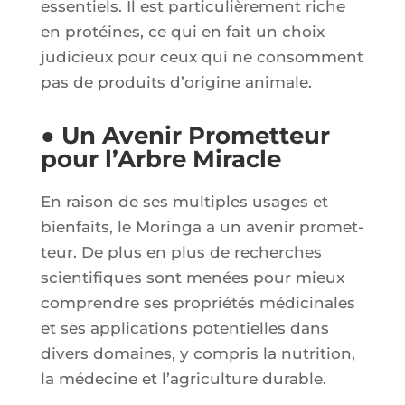
essen­tiels. Il est par­ti­cu­liè­re­ment riche
en pro­téines, ce qui en fait un choix
judi­cieux pour ceux qui ne consomment
pas de pro­duits d’o­ri­gine animale.
● Un Avenir Prometteur
pour l’Arbre Miracle
En rai­son de ses mul­tiples usages et
bien­faits, le Morin­ga a un ave­nir pro­met­
teur. De plus en plus de recherches
scien­ti­fiques sont menées pour mieux
com­prendre ses pro­prié­tés médi­ci­nales
et ses appli­ca­tions poten­tielles dans
divers domaines, y com­pris la nutri­tion,
la méde­cine et l’a­gri­cul­ture durable.