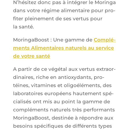
N’hé­si­tez donc pas à inté­grer le Morin­ga
dans votre régime ali­men­taire pour pro­
fi­ter plei­ne­ment de ses ver­tus pour
la santé.
Morin­ga­Boost : Une gamme de
Com­plé­
ments Ali­men­taires natu­rels au ser­vice
de votre santé
A par­tir de ce végé­tal aux ver­tus extra­or­
di­naires, riche en anti­oxy­dants, pro­
téines, vita­mines et oli­go­élé­ments, des
labo­ra­toires euro­péens hau­te­ment spé­
cia­li­sés ont mis au point la gamme de
com­plé­ments natu­rels très per­for­mants
Morin­ga­Boost, des­ti­née à répondre aux
besoins spé­ci­fiques de dif­fé­rents types