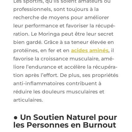
Les spor­tifs, qu’ils soient ama­teurs ou
pro­fes­sion­nels, sont tou­jours à la
recherche de moyens pour amé­lio­rer
leur per­for­mance et favo­ri­ser la récu­pé­
ra­tion. Le Morin­ga peut être leur secret
bien gar­dé. Grâce à sa teneur éle­vée en
pro­téines, en fer et en
acides ami­nés
, il
favo­rise la crois­sance mus­cu­laire, amé­
liore l’en­du­rance et accé­lère la récu­pé­ra­
tion après l’ef­fort. De plus, ses pro­prié­tés
anti-inflam­ma­toires contri­buent à
réduire les dou­leurs mus­cu­laires et
articulaires.
● Un Soutien Naturel pour
les Personnes en Burnout