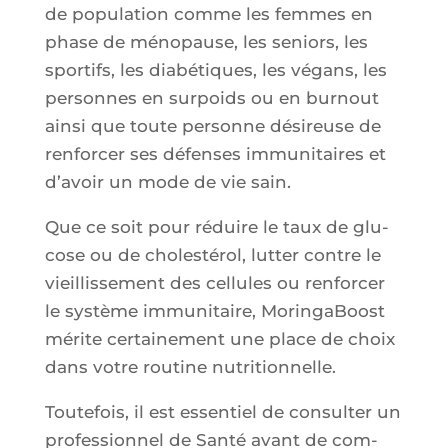
de popu­la­tion comme les femmes en
phase de méno­pause, les seniors, les
spor­tifs, les dia­bé­tiques, les végans, les
per­sonnes en sur­poids ou en bur­nout
ain­si que toute per­sonne dési­reuse de
ren­for­cer ses défenses immu­ni­taires et
d’a­voir un mode de vie sain.
Que ce soit pour réduire le taux de glu­
cose ou de cho­les­té­rol, lut­ter contre le
vieillis­se­ment des cel­lules ou ren­for­cer
le sys­tème immu­ni­taire, Morin­ga­Boost
mérite cer­tai­ne­ment une place de choix
dans votre rou­tine nutritionnelle.
Tou­te­fois, il est essen­tiel de consul­ter un
pro­fes­sion­nel de San­té avant de com­