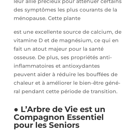
leur allié pré­cieux pour atté­nuer cer­tains
des symp­tômes les plus cou­rants de la
méno­pause. Cette plante
est une excel­lente source de cal­cium, de
vita­mine D et de magné­sium, ce qui en
fait un atout majeur pour la san­té
osseuse. De plus, ses pro­prié­tés anti-
inflam­ma­toires et anti­oxy­dantes
peuvent aider à réduire les bouf­fées de
cha­leur et à amé­lio­rer le bien-être géné­
ral pen­dant cette période de transition.
● L’Arbre de Vie est un
Compagnon Essentiel
pour les Seniors