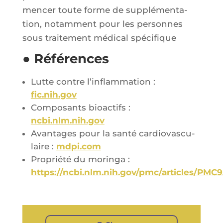
men­cer toute forme de sup­plé­men­ta­
tion, notam­ment pour les per­sonnes
sous trai­te­ment médi­cal spécifique
● Références
Lutte contre l’in­flam­ma­tion :
fic.nih.gov
Com­po­sants bio­ac­tifs :
ncbi.nlm.nih.gov
Avan­tages pour la san­té car­dio­vas­cu­
laire :
mdpi.com
Pro­prié­té du morin­ga :
https://ncbi.nlm.nih.gov/pmc/articles/PMC