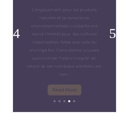
Dans un monde en perpétuelle quête
de bien-être et de santé, les
superaliments ont gagné une place
de choix dans notre alimentation et
nos conversations. Parmi ces
superaliments, le moringa et l'acérola
se distinguent par leurs propriétés
nutritionnelles...
Read More