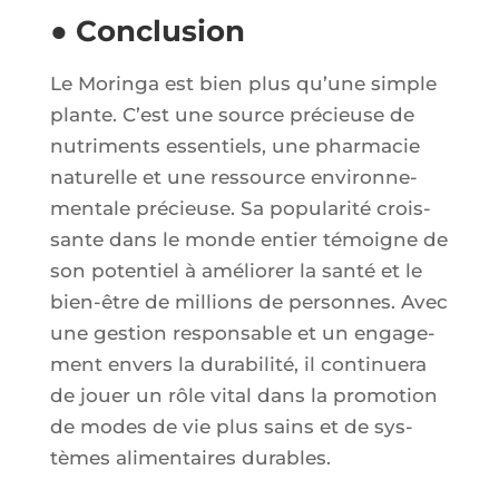
● Conclusion
Le Morin­ga est bien plus qu’une simple
plante. C’est une source pré­cieuse de
nutri­ments essen­tiels, une phar­ma­cie
natu­relle et une res­source envi­ron­ne­
men­tale pré­cieuse. Sa popu­la­ri­té crois­
sante dans le monde entier témoigne de
son poten­tiel à amé­lio­rer la san­té et le
bien-être de mil­lions de per­sonnes. Avec
une ges­tion res­pon­sable et un enga­ge­
ment envers la dura­bi­li­té, il conti­nue­ra
de jouer un rôle vital dans la pro­mo­tion
de modes de vie plus sains et de sys­
tèmes ali­men­taires durables.