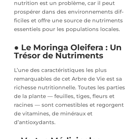
nu­tri­tion est un pro­blème, car il peut
pros­pé­rer dans des envi­ron­ne­ments dif­
fi­ciles et offre une source de nutri­ments
essen­tiels pour les popu­la­tions locales.
● Le Moringa Oleifera : Un
Trésor de Nutriments
L’une des carac­té­ris­tiques les plus
remar­quables de cet Arbre de Vie est sa
richesse nutri­tion­nelle. Toutes les par­ties
de la plante — feuilles, tiges, fleurs et
racines — sont comes­tibles et regorgent
de vita­mines, de miné­raux et
d’antioxydants.