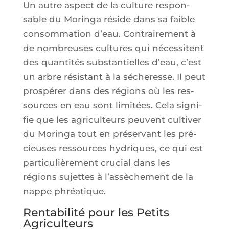
Un autre aspect de la culture res­pon­
sable du Morin­ga réside dans sa faible
consom­ma­tion d’eau. Contrai­re­ment à
de nom­breuses cultures qui néces­sitent
des quan­ti­tés sub­stan­tielles d’eau, c’est
un arbre résis­tant à la séche­resse. Il peut
pros­pé­rer dans des régions où les res­
sources en eau sont limi­tées. Cela signi­
fie que les agri­cul­teurs peuvent culti­ver
du Morin­ga tout en pré­ser­vant les pré­
cieuses res­sources hydriques, ce qui est
par­ti­cu­liè­re­ment cru­cial dans les
régions sujettes à l’assèchement de la
nappe phréatique.
Rentabilité pour les Petits
Agriculteurs