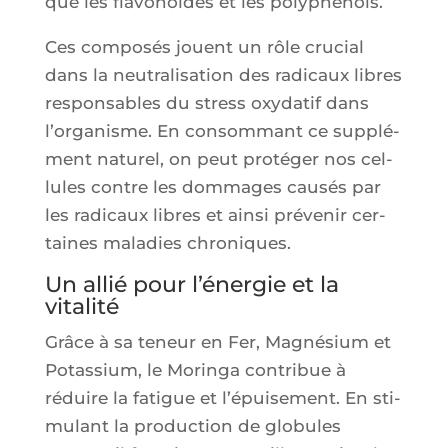
que les fla­vo­noïdes et les polyphénols.
Ces com­po­sés jouent un rôle cru­cial
dans la neu­tra­li­sa­tion des radi­caux libres
res­pon­sables du stress oxy­da­tif dans
l’or­ga­nisme. En consom­mant ce sup­plé­
ment natu­rel, on peut pro­té­ger nos cel­
lules contre les dom­mages cau­sés par
les radi­caux libres et ain­si pré­ve­nir cer­
taines mala­dies chroniques.
Un allié pour l’énergie et la
vitalité
Grâce à sa teneur en Fer, Magné­sium et
Potas­sium, le Morin­ga contri­bue à
réduire la fatigue et l’é­pui­se­ment. En sti­
mu­lant la pro­duc­tion de glo­bules