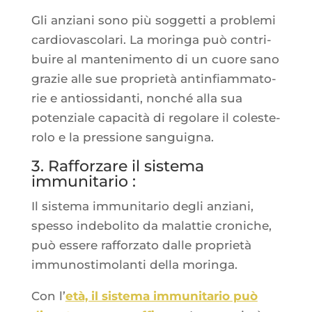
Gli anzia­ni sono più sog­get­ti a pro­ble­mi
car­dio­vas­co­la­ri. La morin­ga può contri­
buire al man­te­ni­men­to di un cuore sano
gra­zie alle sue pro­prie­tà antin­fiam­ma­to­
rie e antios­si­dan­ti, non­ché alla sua
poten­ziale capa­ci­tà di rego­lare il coles­te­
ro­lo e la pres­sione sanguigna.
3. Rafforzare il sistema
immunitario :
Il sis­te­ma immu­ni­ta­rio degli anzia­ni,
spes­so inde­bo­li­to da malat­tie cro­niche,
può essere raf­for­za­to dalle pro­prie­tà
immu­no­sti­mo­lan­ti del­la moringa.
Con l’
età, il sis­te­ma immu­ni­ta­rio può