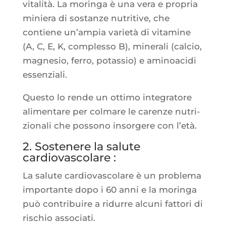
vita­li­tà. La morin­ga è una vera e pro­pria
minie­ra di sos­tanze nutri­tive, che
contiene un’am­pia varie­tà di vita­mine
(A, C, E, K, com­ples­so B), mine­ra­li (cal­cio,
magne­sio, fer­ro, potas­sio) e ami­no­aci­di
essenziali.
Ques­to lo rende un otti­mo inte­gra­tore
ali­men­tare per col­mare le carenze nutri­
zio­na­li che pos­so­no insor­gere con l’età.
2. Sostenere la salute
cardiovascolare :
La salute car­dio­vas­co­lare è un pro­ble­ma
impor­tante dopo i 60 anni e la morin­ga
può contri­buire a ridurre alcu­ni fat­to­ri di
ris­chio associati.