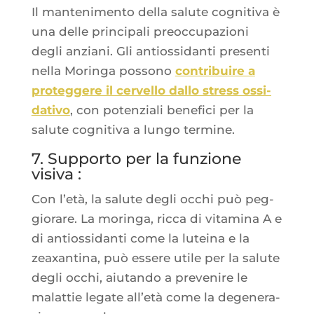
Il man­te­ni­men­to del­la salute cog­ni­ti­va è
una delle prin­ci­pa­li preoc­cu­pa­zio­ni
degli anzia­ni. Gli antios­si­dan­ti pre­sen­ti
nel­la Morin­ga pos­so­no
contri­buire a
pro­teg­gere il cer­vel­lo dal­lo stress ossi­
da­ti­vo
, con poten­zia­li bene­fi­ci per la
salute cog­ni­ti­va a lun­go termine.
7. Supporto per la funzione
visiva :
Con l’e­tà, la salute degli occhi può peg­
gio­rare. La morin­ga, ric­ca di vita­mi­na A e
di antios­si­dan­ti come la lutei­na e la
zeaxan­ti­na, può essere utile per la salute
degli occhi, aiu­tan­do a pre­ve­nire le
malat­tie legate all’e­tà come la dege­ne­ra­