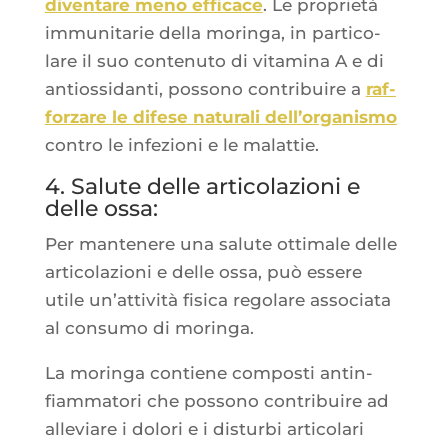
diven­tare meno effi­cace
. Le pro­prie­tà
immu­ni­ta­rie del­la morin­ga, in par­ti­co­
lare il suo conte­nu­to di vita­mi­na A e di
antios­si­dan­ti, pos­so­no contri­buire a
raf­
for­zare le difese natu­ra­li dell’or­ga­nis­mo
contro le infe­zio­ni e le malattie.
4. Salute delle articolazioni e
delle ossa:
Per man­te­nere una salute otti­male delle
arti­co­la­zio­ni e delle ossa, può essere
utile un’at­ti­vi­tà fisi­ca rego­lare asso­cia­ta
al consu­mo di moringa.
La morin­ga contiene com­pos­ti antin­
fiam­ma­to­ri che pos­so­no contri­buire ad
alle­viare i dolo­ri e i dis­tur­bi arti­co­la­ri