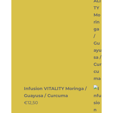
Infusion VITALITY Moringa /
Guayusa / Curcuma
€
12,50