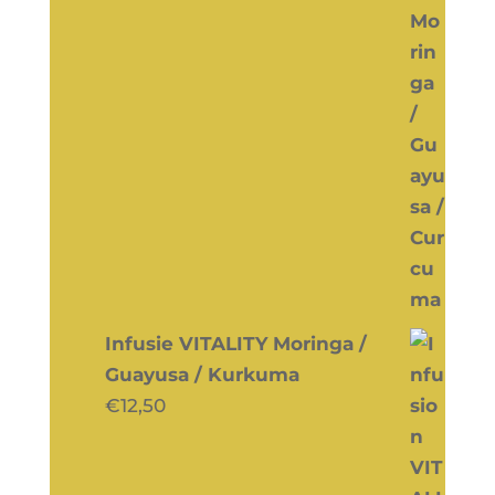
Infusie VITALITY Moringa /
Guayusa / Kurkuma
€
12,50