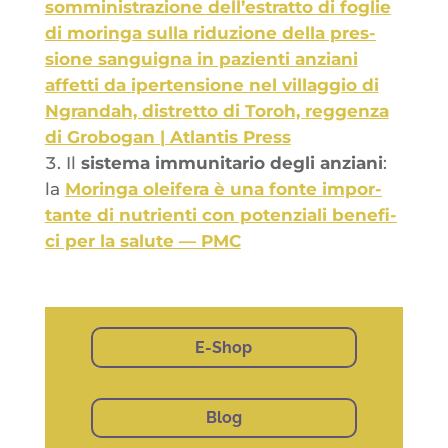
som­mi­nis­tra­zione dell’es­trat­to di foglie
di morin­ga sul­la ridu­zione del­la pres­
sione san­gui­gna in pazien­ti anzia­ni
affet­ti da iper­ten­sione nel vil­lag­gio di
Ngran­dah, dis­tret­to di Toroh, reg­gen­za
di Gro­bo­gan | Atlan­tis Press
Il
sis­te­ma immu­ni­ta­rio degli anzia­ni
:
la
Morin­ga olei­fe­ra è una fonte impor­
tante di nutrien­ti con poten­zia­li bene­fi­
ci per la salute — PMC
E-Shop
Blog