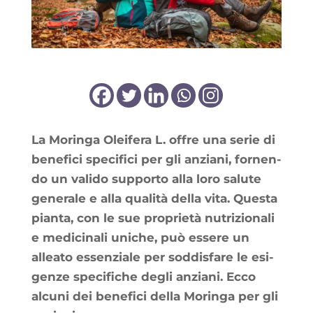
La Morin­ga Olei­fe­ra L. offre una serie di
bene­fi­ci spe­ci­fi­ci per gli anzia­ni, for­nen­
do un vali­do sup­por­to alla loro salute
gene­rale e alla qua­li­tà del­la vita. Ques­ta
pian­ta, con le sue pro­prie­tà nutri­zio­na­li
e medi­ci­na­li uniche, può essere un
allea­to essen­ziale per sod­dis­fare le esi­
genze spe­ci­fiche degli anzia­ni. Ecco
alcu­ni dei bene­fi­ci del­la Morin­ga per gli