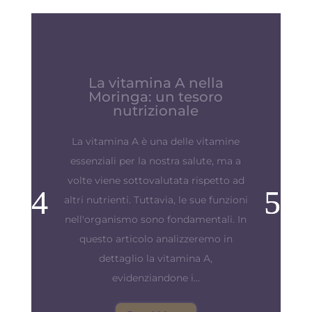
Rafforzare le difese
immunitarie: preparare il
corpo e la mente
"La miglior difesa è un buon attacco".
Questa antica massima assume il suo
pieno significato quando parliamo
delle nostre preziose difese
immunitarie. Il nostro sistema
immunitario è il nostro scudo contro
le infezioni e le malattie e per farlo
funzionare al meglio è...