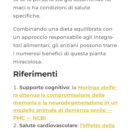
ma­ci o ha condi­zio­ni di salute
specifiche.
Com­bi­nan­do una die­ta equi­li­bra­ta con
un approc­cio res­pon­sa­bile agli inte­gra­
to­ri ali­men­ta­ri, gli anzia­ni pos­so­no trarre
i nume­ro­si bene­fi­ci di ques­ta pian­ta
miracolosa.
Riferimenti
Sup­por­to cog­ni­ti­vo
: la
Morin­ga olei­fe­
ra atte­nua la com­pro­mis­sione del­la
memo­ria e la neu­ro­de­ge­ne­ra­zione in un
model­lo ani­male di demen­za senile —
PMC — NCBI
Salute car­dio­vas­co­lare
:
l’ef­fet­to del­la