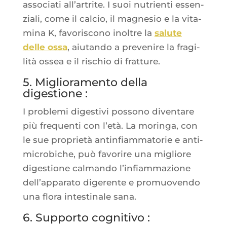
asso­cia­ti all’ar­trite. I suoi nutrien­ti essen­
zia­li, come il cal­cio, il magne­sio e la vita­
mi­na K, favo­ris­co­no inoltre la
salute
delle ossa
, aiu­tan­do a pre­ve­nire la fra­gi­
li­tà ossea e il ris­chio di fratture.
5. Miglioramento della
digestione :
I pro­ble­mi diges­ti­vi pos­so­no diven­tare
più fre­quen­ti con l’e­tà. La morin­ga, con
le sue pro­prie­tà antin­fiam­ma­to­rie e anti­
mi­cro­biche, può favo­rire una migliore
diges­tione cal­man­do l’in­fiam­ma­zione
dell’ap­pa­ra­to dige­rente e pro­muo­ven­do
una flo­ra intes­ti­nale sana.
6. Supporto cognitivo :