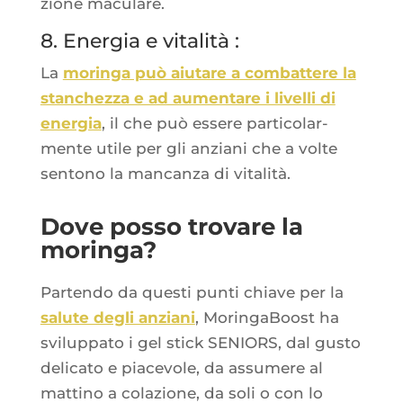
zione maculare.
8. Energia e vitalità :
La
morin­ga può aiu­tare a com­bat­tere la
stan­chez­za e ad aumen­tare i livel­li di
ener­gia
, il che può essere par­ti­co­lar­
mente utile per gli anzia­ni che a volte
sen­to­no la man­can­za di vitalità.
Dove posso trovare la
moringa?
Par­ten­do da ques­ti pun­ti chiave per la
salute degli anzia­ni
, Morin­ga­Boost ha
svi­lup­pa­to i gel stick SENIORS, dal gus­to
deli­ca­to e pia­ce­vole, da assu­mere al
mat­ti­no a cola­zione, da soli o con lo