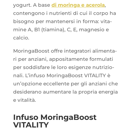
yogurt. A base
di morin­ga e ace­ro­la
,
conten­go­no i nutrien­ti di cui il cor­po ha
biso­gno per man­te­ner­si in for­ma: vita­
mine A, B1 (tia­mi­na), C, E, magne­sio e
calcio.
Morin­ga­Boost offre inte­gra­to­ri ali­men­ta­
ri per anzia­ni, appo­si­ta­mente for­mu­la­ti
per sod­dis­fare le loro esi­genze nutri­zio­
na­li. L’in­fu­so Morin­ga­Boost VITALITY è
un’op­zione eccel­lente per gli anzia­ni che
desi­de­ra­no aumen­tare la pro­pria ener­gia
e vitalità.
Infuso MoringaBoost
VITALITY