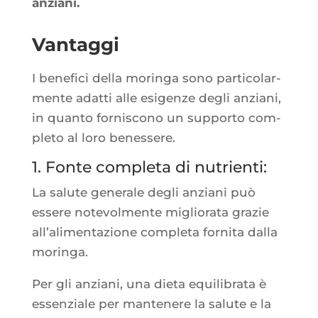
anziani.
Vantaggi
I bene­fi­ci del­la morin­ga sono par­ti­co­lar­
mente adat­ti alle esi­genze degli anzia­ni,
in quan­to for­nis­co­no un sup­por­to com­
ple­to al loro benessere.
1. Fonte completa di nutrienti:
La salute gene­rale degli anzia­ni può
essere note­vol­mente miglio­ra­ta gra­zie
all’a­li­men­ta­zione com­ple­ta for­ni­ta dal­la
moringa.
Per gli anzia­ni, una die­ta equi­li­bra­ta è
essen­ziale per man­te­nere la salute e la