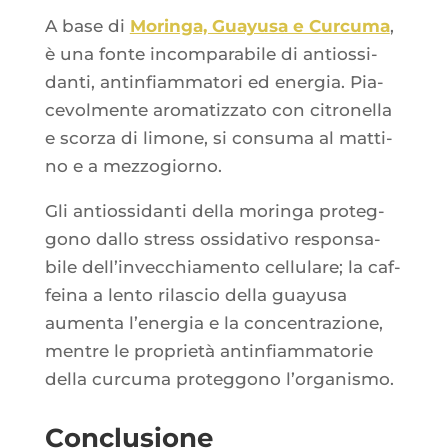
A base di
Morin­ga, Guayu­sa e Cur­cu­ma
,
è una fonte incom­pa­ra­bile di antios­si­
dan­ti, antin­fiam­ma­to­ri ed ener­gia. Pia­
ce­vol­mente aro­ma­tiz­za­to con citro­nel­la
e scor­za di limone, si consu­ma al mat­ti­
no e a mezzogiorno.
Gli antios­si­dan­ti del­la morin­ga pro­teg­
go­no dal­lo stress ossi­da­ti­vo res­pon­sa­
bile dell’in­vec­chia­men­to cel­lu­lare; la caf­
fei­na a len­to rilas­cio del­la guayu­sa
aumen­ta l’e­ner­gia e la concen­tra­zione,
mentre le pro­prie­tà antin­fiam­ma­to­rie
del­la cur­cu­ma pro­teg­go­no l’organismo.
Conclusione