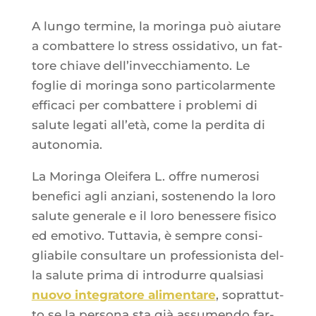
A lun­go ter­mine, la morin­ga può aiu­tare
a com­bat­tere lo stress ossi­da­ti­vo, un fat­
tore chiave dell’in­vec­chia­men­to. Le
foglie di morin­ga sono par­ti­co­lar­mente
effi­ca­ci per com­bat­tere i pro­ble­mi di
salute lega­ti all’e­tà, come la per­di­ta di
autonomia.
La Morin­ga Olei­fe­ra L. offre nume­ro­si
bene­fi­ci agli anzia­ni, sos­te­nen­do la loro
salute gene­rale e il loro benes­sere fisi­co
ed emo­ti­vo. Tut­ta­via, è sempre consi­
glia­bile consul­tare un pro­fes­sio­nis­ta del­
la salute pri­ma di intro­durre qual­sia­si
nuo­vo inte­gra­tore ali­men­tare
, soprat­tut­
to se la per­so­na sta già assu­men­do far­