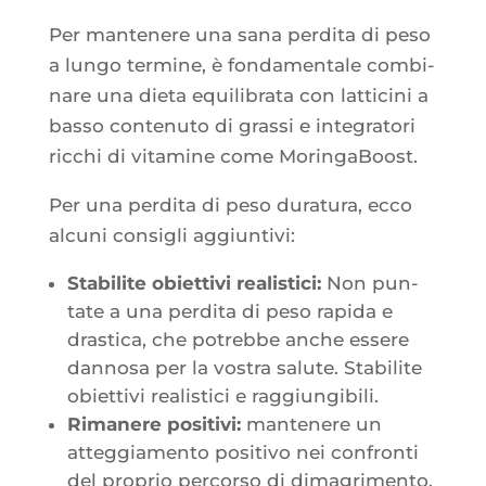
Per man­te­nere una sana per­di­ta di peso
a lun­go ter­mine, è fon­da­men­tale com­bi­
nare una die­ta equi­li­bra­ta con lat­ti­ci­ni a
bas­so conte­nu­to di gras­si e inte­gra­to­ri
ric­chi di vita­mine come MoringaBoost.
Per una per­di­ta di peso dura­tu­ra, ecco
alcu­ni consi­gli aggiuntivi:
Sta­bi­lite obiet­ti­vi rea­lis­ti­ci:
Non pun­
tate a una per­di­ta di peso rapi­da e
dras­ti­ca, che potrebbe anche essere
dan­no­sa per la vos­tra salute. Sta­bi­lite
obiet­ti­vi rea­lis­ti­ci e raggiungibili.
Rima­nere posi­ti­vi:
man­te­nere un
atteg­gia­men­to posi­ti­vo nei confron­ti
del pro­prio per­cor­so di dima­gri­men­to.