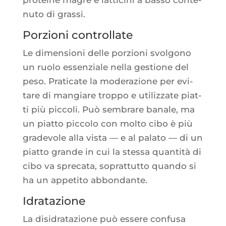
nu­to di grassi.
Porzioni controllate
Le dimen­sio­ni delle por­zio­ni svol­go­no
un ruo­lo essen­ziale nel­la ges­tione del
peso. Pra­ti­cate la mode­ra­zione per evi­
tare di man­giare trop­po e uti­liz­zate piat­
ti più pic­co­li. Può sem­brare banale, ma
un piat­to pic­co­lo con mol­to cibo è più
gra­de­vole alla vis­ta — e al pala­to — di un
piat­to grande in cui la stes­sa quan­ti­tà di
cibo va spre­ca­ta, soprat­tut­to quan­do si
ha un appe­ti­to abbondante.
Idratazione
La disi­dra­ta­zione può essere confu­sa