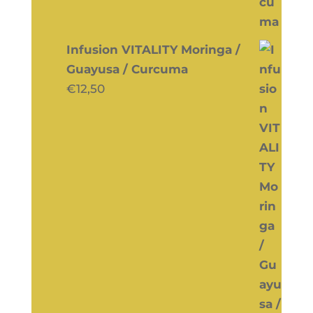
Infusion VITALITY Moringa /
Guayusa / Curcuma
€
12,50