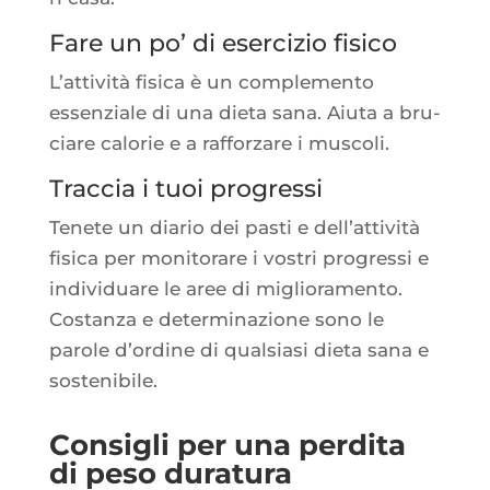
Fare un po’ di esercizio fisico
L’at­ti­vi­tà fisi­ca è un com­ple­men­to
essen­ziale di una die­ta sana. Aiu­ta a bru­
ciare calo­rie e a raf­for­zare i muscoli.
Traccia i tuoi progressi
Tenete un dia­rio dei pas­ti e dell’at­ti­vi­tà
fisi­ca per moni­to­rare i vos­tri pro­gres­si e
indi­vi­duare le aree di miglio­ra­men­to.
Cos­tan­za e deter­mi­na­zione sono le
parole d’or­dine di qual­sia­si die­ta sana e
sostenibile.
Consigli per una perdita
di peso duratura