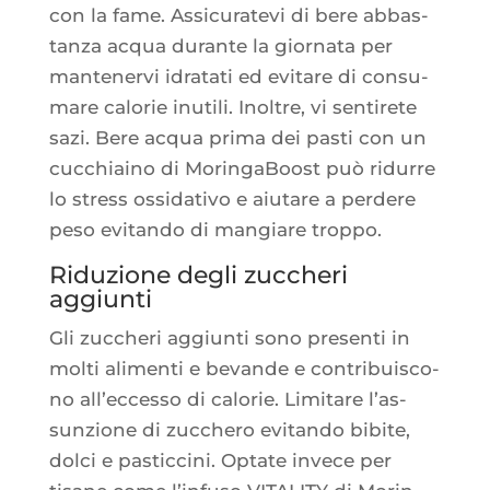
con la fame. Assi­cu­ra­te­vi di bere abbas­
tan­za acqua durante la gior­na­ta per
man­te­ner­vi idra­ta­ti ed evi­tare di consu­
mare calo­rie inuti­li. Inoltre, vi sen­ti­rete
sazi. Bere acqua pri­ma dei pas­ti con un
cuc­chiai­no di Morin­ga­Boost può ridurre
lo stress ossi­da­ti­vo e aiu­tare a per­dere
peso evi­tan­do di man­giare troppo.
Riduzione degli zuccheri
aggiunti
Gli zuc­che­ri aggiun­ti sono pre­sen­ti in
mol­ti ali­men­ti e bevande e contri­buis­co­
no all’ec­ces­so di calo­rie. Limi­tare l’as­
sun­zione di zuc­che­ro evi­tan­do bibite,
dol­ci e pas­tic­ci­ni. Optate invece per