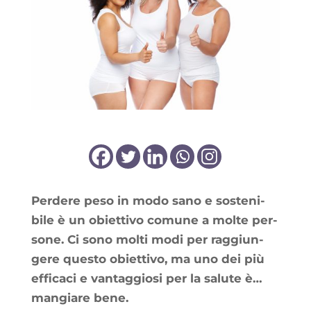
Per­dere peso in modo sano e sos­te­ni­
bile è un obiet­ti­vo comune a molte per­
sone. Ci sono mol­ti modi per rag­giun­
gere ques­to obiet­ti­vo, ma uno dei più
effi­ca­ci e van­tag­gio­si per la salute è…
man­giare bene.