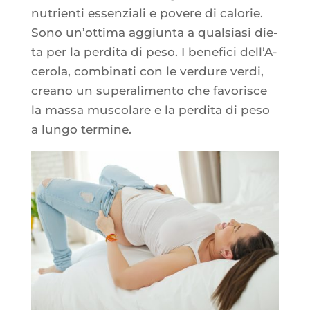
nutrien­ti essen­zia­li e povere di calo­rie.
Sono un’ot­ti­ma aggiun­ta a qual­sia­si die­
ta per la per­di­ta di peso. I bene­fi­ci dell’A­
ce­ro­la, com­bi­na­ti con le ver­dure ver­di,
crea­no un super­a­li­men­to che favo­risce
la mas­sa mus­co­lare e la per­di­ta di peso
a lun­go termine.