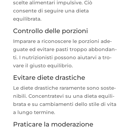
scelte ali­men­ta­ri impul­sive. Ciò
consente di seguire una die­ta
equilibrata.
Controllo delle porzioni
Impa­rare a rico­nos­cere le por­zio­ni ade­
guate ed evi­tare pas­ti trop­po abbon­dan­
ti. I nutri­zio­nis­ti pos­so­no aiu­tar­vi a tro­
vare il gius­to equilibrio.
Evitare diete drastiche
Le diete dras­tiche rara­mente sono sos­te­
ni­bi­li. Concen­tra­te­vi su una die­ta equi­li­
bra­ta e su cam­bia­men­ti del­lo stile di vita
a lun­go termine.
Praticare la moderazione