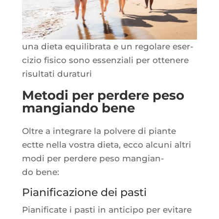
una die­ta equi­li­bra­ta e un rego­lare eser­
ci­zio fisi­co sono essen­zia­li per otte­nere
risul­ta­ti duraturi
Metodi per perdere peso
mangiando bene
Oltre a inte­grare la pol­vere di piante
ectte nel­la vos­tra die­ta, ecco alcu­ni altri
modi per per­dere peso man­gian­
do bene:
Pianificazione dei pasti
Pia­ni­fi­cate i pas­ti in anti­ci­po per evi­tare