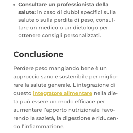
Consul­tare un pro­fes­sio­nis­ta del­la
salute:
in caso di dub­bi spe­ci­fi­ci sul­la
salute o sul­la per­di­ta di peso, consul­
tare un medi­co o un die­to­lo­go per
otte­nere consi­gli personalizzati.
Conclusione
Per­dere peso man­gian­do bene è un
approc­cio sano e sos­te­ni­bile per miglio­
rare la salute gene­rale. L’in­te­gra­zione di
ques­to
inte­gra­tore ali­men­tare
nel­la die­
ta può essere un modo effi­cace per
aumen­tare l’ap­por­to nutri­zio­nale, favo­
ren­do la sazie­tà, la diges­tione e ridu­cen­
do l’infiammazione.