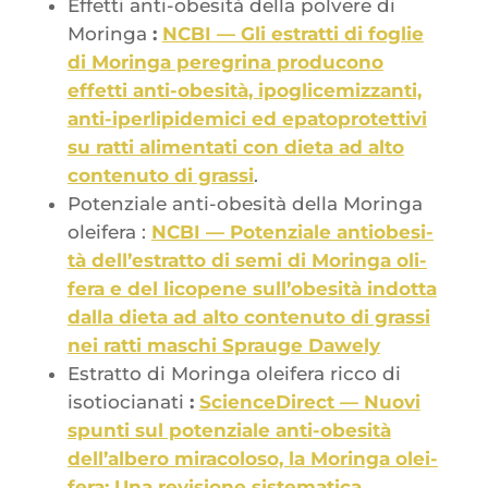
Effet­ti anti-obe­si­tà del­la pol­vere di
Morin­ga
:
NCBI — Gli estrat­ti di foglie
di Morin­ga per­egri­na pro­du­co­no
effet­ti anti-obe­si­tà, ipo­gli­ce­miz­zan­ti,
anti-iper­li­pi­de­mi­ci ed epa­to­pro­tet­ti­vi
su rat­ti ali­men­ta­ti con die­ta ad alto
conte­nu­to di gras­si
.
Poten­ziale anti-obe­si­tà del­la Morin­ga
olei­fe­ra :
NCBI — Poten­ziale antio­be­si­
tà dell’es­trat­to di semi di Morin­ga oli­
fe­ra e del lico­pene sull’o­be­si­tà indot­ta
dal­la die­ta ad alto conte­nu­to di gras­si
nei rat­ti maschi Sprauge Dawely
Estrat­to di Morin­ga olei­fe­ra ric­co di
iso­tio­cia­na­ti
:
Scien­ce­Di­rect — Nuo­vi
spun­ti sul poten­ziale anti-obe­si­tà
dell’al­be­ro mira­co­lo­so, la Morin­ga olei­
fe­ra: Una revi­sione sistematica