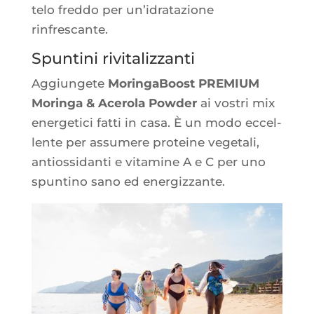
te­lo fred­do per un’i­dra­ta­zione
rinfrescante.
Spuntini rivitalizzanti
Aggiun­gete
Morin­ga­Boost PREMIUM
Morin­ga & Ace­ro­la Pow­der
ai vos­tri mix
ener­ge­ti­ci fat­ti in casa. È un modo eccel­
lente per assu­mere pro­teine vege­ta­li,
antios­si­dan­ti e vita­mine A e C per uno
spun­ti­no sano ed energizzante.