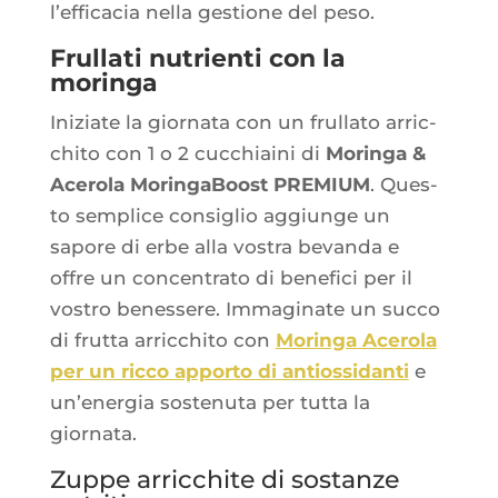
l’ef­fi­ca­cia nel­la ges­tione del peso.
Frullati nutrienti con la
moringa
Iniziate la gior­na­ta con un frul­la­to arric­
chi­to con 1 o 2 cuc­chiai­ni di
Morin­ga &
Ace­ro­la Morin­ga­Boost PREMIUM
. Ques­
to sem­plice consi­glio aggiunge un
sapore di erbe alla vos­tra bevan­da e
offre un concen­tra­to di bene­fi­ci per il
vos­tro benes­sere. Imma­gi­nate un suc­co
di frut­ta arric­chi­to con
Morin­ga Ace­ro­la
per un ric­co appor­to di antios­si­dan­ti
e
un’e­ner­gia sos­te­nu­ta per tut­ta la
giornata.
Zuppe arricchite di sostanze