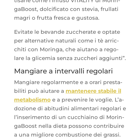
tisane come l’in­fu­so VITALITY di Morin­
ga­Boost, dol­ci­fi­ca­to con ste­via, frul­la­ti
magri o frut­ta fres­ca e gustosa.
Evi­tate le bevande zuc­che­rate e optate
per alter­na­tive natu­ra­li come i tè arric­
chi­ti con Morin­ga, che aiu­ta­no a rego­
lare la gli­ce­mia sen­za zuc­che­ri aggiunti”.
Mangiare a intervalli regolari
Man­giare rego­lar­mente e a ora­ri pres­ta­
bi­li­ti può aiu­tare a
man­te­nere sta­bile il
meta­bo­lis­mo
e a pre­ve­nire le voglie. L’a­
do­zione di abi­tu­di­ni ali­men­ta­ri rego­la­ri e
l’in­se­ri­men­to di un cuc­chiai­no di Morin­
ga­Boost nel­la die­ta pos­so­no contri­buire
a una migliore com­bus­tione dei grassi.