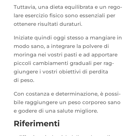
Tut­ta­via, una die­ta equi­li­bra­ta e un rego­
lare eser­ci­zio fisi­co sono essen­zia­li per
otte­nere risul­ta­ti duraturi.
Iniziate quin­di oggi stes­so a man­giare in
modo sano, a inte­grare la pol­vere di
morin­ga nei vos­tri pas­ti e ad appor­tare
pic­co­li cam­bia­men­ti gra­dua­li per rag­
giun­gere i vos­tri obiet­ti­vi di per­di­ta
di peso.
Con cos­tan­za e deter­mi­na­zione, è pos­si­
bile rag­giun­gere un peso cor­po­reo sano
e godere di una salute migliore.
Riferimenti