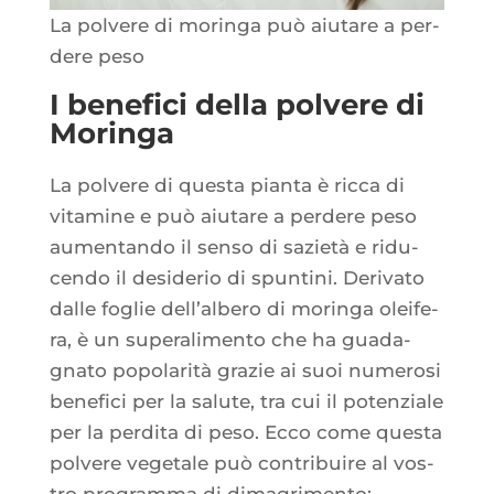
La pol­vere di morin­ga può aiu­tare a per­
dere peso
I benefici della polvere di
Moringa
La pol­vere di ques­ta pian­ta è ric­ca di
vita­mine e può aiu­tare a per­dere peso
aumen­tan­do il sen­so di sazie­tà e ridu­
cen­do il desi­de­rio di spun­ti­ni. Deri­va­to
dalle foglie dell’al­be­ro di morin­ga olei­fe­
ra, è un super­a­li­men­to che ha gua­da­
gna­to popo­la­ri­tà gra­zie ai suoi nume­ro­si
bene­fi­ci per la salute, tra cui il poten­ziale
per la per­di­ta di peso. Ecco come ques­ta
pol­vere vege­tale può contri­buire al vos­
tro pro­gram­ma di dimagrimento: