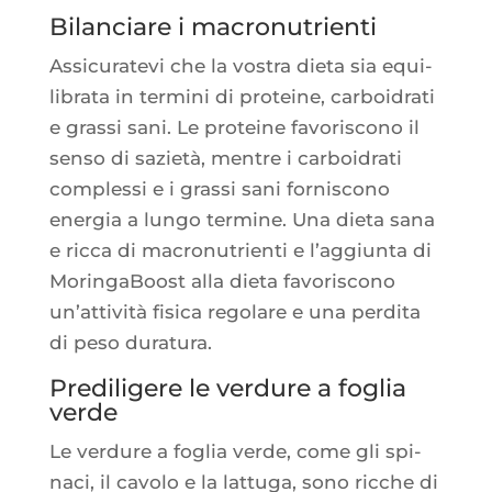
Bilanciare i macronutrienti
Assi­cu­ra­te­vi che la vos­tra die­ta sia equi­
li­bra­ta in ter­mi­ni di pro­teine, car­boi­dra­ti
e gras­si sani. Le pro­teine favo­ris­co­no il
sen­so di sazie­tà, mentre i car­boi­dra­ti
com­ples­si e i gras­si sani for­nis­co­no
ener­gia a lun­go ter­mine. Una die­ta sana
e ric­ca di macro­nu­trien­ti e l’ag­giun­ta di
Morin­ga­Boost alla die­ta favo­ris­co­no
un’at­ti­vi­tà fisi­ca rego­lare e una per­di­ta
di peso duratura.
Prediligere le verdure a foglia
verde
Le ver­dure a foglia verde, come gli spi­
na­ci, il cavo­lo e la lat­tu­ga, sono ricche di