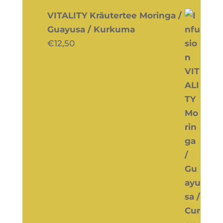
VITALITY Kräutertee Moringa /
Guayusa / Kurkuma
€
12,50