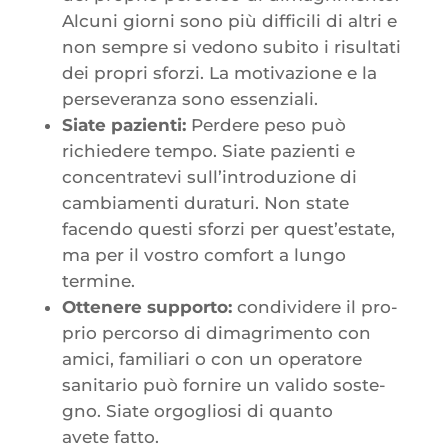
Alcu­ni gior­ni sono più dif­fi­ci­li di altri e
non sempre si vedo­no subi­to i risul­ta­ti
dei pro­pri sfor­zi. La moti­va­zione e la
per­se­ve­ran­za sono essenziali.
Siate pazien­ti:
Per­dere peso può
richie­dere tem­po. Siate pazien­ti e
concen­tra­te­vi sull’in­tro­du­zione di
cam­bia­men­ti dura­tu­ri. Non state
facen­do ques­ti sfor­zi per quest’es­tate,
ma per il vos­tro com­fort a lun­go
termine.
Otte­nere sup­por­to:
condi­vi­dere il pro­
prio per­cor­so di dima­gri­men­to con
ami­ci, fami­lia­ri o con un ope­ra­tore
sani­ta­rio può for­nire un vali­do sos­te­
gno. Siate orgo­glio­si di quan­to
avete fatto.