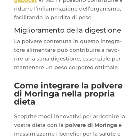
ridurre l’in­fiam­ma­zione dell’or­ga­nis­mo,
faci­li­tan­do la per­di­ta di peso.
Miglioramento della digestione
La pol­vere conte­nu­ta in ques­to inte­gra­
tore ali­men­tare può contri­buire a favo­
rire una sana diges­tione, essen­ziale per
man­te­nere un peso cor­po­reo ottimale.
Come integrare la polvere
di Moringa nella propria
dieta
Sco­prite modi inno­va­ti­vi per arric­chire la
vos­tra die­ta con la
pol­vere di Morin­ga
e
mas­si­miz­zarne i bene­fi­ci per la salute e