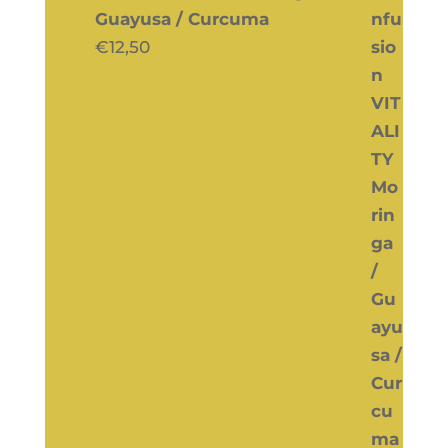
Guayusa / Curcuma
€
12,50