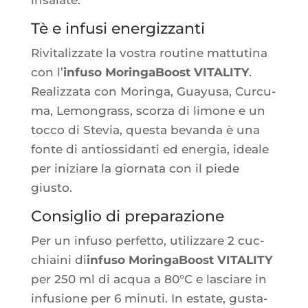
Tè e infusi energizzanti
Rivi­ta­liz­zate la vos­tra rou­tine mat­tu­ti­na
con l’
infu­so Morin­ga­Boost VITALITY
.
Rea­liz­za­ta con Morin­ga, Guayu­sa, Cur­cu­
ma, Lemon­grass, scor­za di limone e un
toc­co di Ste­via, ques­ta bevan­da è una
fonte di antios­si­dan­ti ed ener­gia, ideale
per iniziare la gior­na­ta con il piede
giusto.
Consiglio di preparazione
Per un infu­so per­fet­to, uti­liz­zare 2 cuc­
chiai­ni di
infu­so Morin­ga­Boost VITALITY
per 250 ml di acqua a 80°C e las­ciare in
infu­sione per 6 minu­ti. In estate, gus­ta­