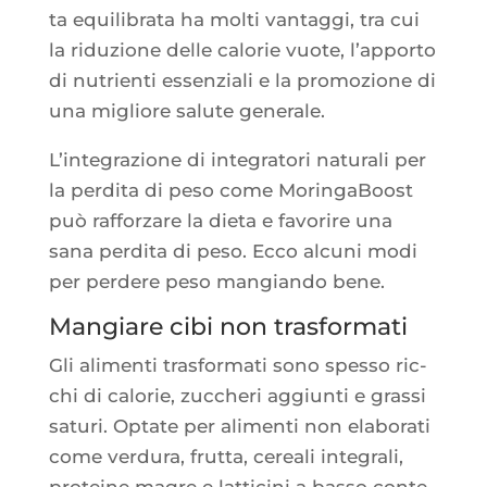
ta equi­li­bra­ta ha mol­ti van­tag­gi, tra cui
la ridu­zione delle calo­rie vuote, l’ap­por­to
di nutrien­ti essen­zia­li e la pro­mo­zione di
una migliore salute generale.
L’in­te­gra­zione di inte­gra­to­ri natu­ra­li per
la per­di­ta di peso come Morin­ga­Boost
può raf­for­zare la die­ta e favo­rire una
sana per­di­ta di peso. Ecco alcu­ni modi
per per­dere peso man­gian­do bene.
Mangiare cibi non trasformati
Gli ali­men­ti tras­for­ma­ti sono spes­so ric­
chi di calo­rie, zuc­che­ri aggiun­ti e gras­si
satu­ri. Optate per ali­men­ti non ela­bo­ra­ti
come ver­du­ra, frut­ta, cerea­li inte­gra­li,
pro­teine magre e lat­ti­ci­ni a bas­so conte­