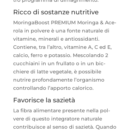
Ricco di sostanze nutritive
Morin­ga­Boost PREMIUM Morin­ga & Ace­
ro­la in pol­vere è una fonte natu­rale di
vita­mine, mine­ra­li e antios­si­dan­ti.
Contiene, tra l’al­tro, vita­mine A, C ed E,
cal­cio, fer­ro e potas­sio. Mes­co­lan­do 2
cuc­chiai­ni in un frul­la­to o in un bic­
chiere di latte vege­tale, è pos­si­bile
nutrire pro­fon­da­mente l’or­ga­nis­mo
control­lan­do l’ap­por­to calorico.
Favorisce la sazietà
La fibra ali­men­tare pre­sente nel­la pol­
vere di ques­to inte­gra­tore natu­rale
contri­buisce al sen­so di sazie­tà. Quan­do