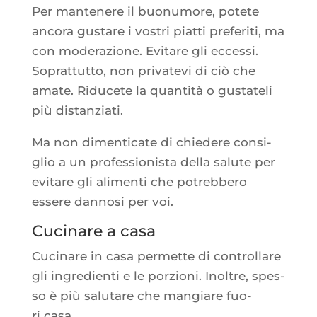
Per man­te­nere il buo­nu­more, potete
anco­ra gus­tare i vos­tri piat­ti pre­fe­ri­ti, ma
con mode­ra­zione. Evi­tare gli ecces­si.
Soprat­tut­to, non pri­va­te­vi di ciò che
amate. Ridu­cete la quan­ti­tà o gus­ta­te­li
più distanziati.
Ma non dimen­ti­cate di chie­dere consi­
glio a un pro­fes­sio­nis­ta del­la salute per
evi­tare gli ali­men­ti che potreb­be­ro
essere dan­no­si per voi.
Cucinare a casa
Cuci­nare in casa per­mette di control­lare
gli ingre­dien­ti e le por­zio­ni. Inoltre, spes­
so è più salu­tare che man­giare fuo­
ri casa.