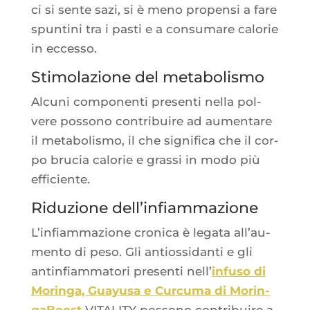
ci si sente sazi, si è meno pro­pen­si a fare
spun­ti­ni tra i pas­ti e a consu­mare calo­rie
in eccesso.
Stimolazione del metabolismo
Alcu­ni com­po­nen­ti pre­sen­ti nel­la pol­
vere pos­so­no contri­buire ad aumen­tare
il meta­bo­lis­mo, il che signi­fi­ca che il cor­
po bru­cia calo­rie e gras­si in modo più
efficiente.
Riduzione dell’infiammazione
L’in­fiam­ma­zione cro­ni­ca è lega­ta all’au­
men­to di peso. Gli antios­si­dan­ti e gli
antin­fiam­ma­to­ri pre­sen­ti nell’
infu­so di
Morin­ga, Guayu­sa e Cur­cu­ma di Morin­
ga­Boost
VITALITY pos­so­no contri­buire a