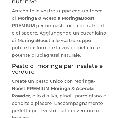
nutritive
Arric­chite le vostre zuppe con un toc­co
di
Morin­ga & Ace­ro­la Morin­ga­Boost
PREMIUM
per un pas­to ric­co di nutrien­ti
e di sapore. Aggiun­gen­do un cuc­chiai­no
di Morin­ga­Boost alle vostre zuppe
potete tras­for­mare la vos­tra die­ta in un
potente bru­cia­gras­si naturale.
Pesto di moringa per insalate e
verdure
Create un pes­to uni­co con
Morin­ga­
Boost PREMIUM Morin­ga & Ace­ro­la
Pow­der
, olio d’o­li­va, pino­li, par­mi­gia­no e
condite a pia­cere. L’ac­com­pa­gna­men­to
per­fet­to per i vos­tri piat­ti di ver­dure o
insalate.