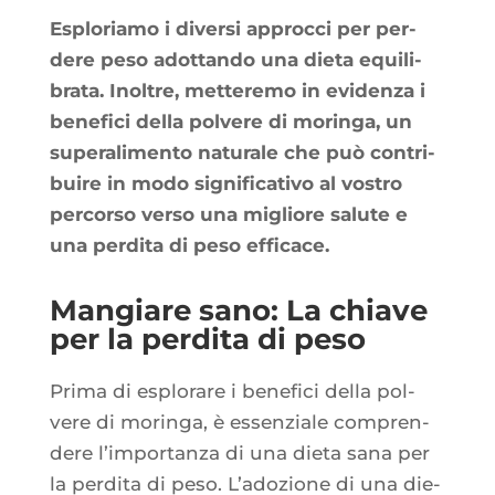
Esplo­ria­mo i diver­si approc­ci per per­
dere peso adot­tan­do una die­ta equi­li­
bra­ta. Inoltre, met­te­re­mo in evi­den­za i
bene­fi­ci del­la pol­vere di morin­ga, un
super­a­li­men­to natu­rale che può contri­
buire in modo signi­fi­ca­ti­vo al vos­tro
per­cor­so ver­so una migliore salute e
una per­di­ta di peso efficace.
Mangiare sano: La chiave
per la perdita di peso
Pri­ma di esplo­rare i bene­fi­ci del­la pol­
vere di morin­ga, è essen­ziale com­pren­
dere l’im­por­tan­za di una die­ta sana per
la per­di­ta di peso. L’a­do­zione di una die­