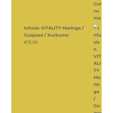
Infusie VITALITY Moringa /
Guayusa / Kurkuma
€
12,50