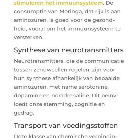
sti­mu­le­ren het immuun­sys­teem
. De
consump­tie van Morin­ga, dat rijk is aan
ami­no­zu­ren, is goed voor de gezond­
heid, voo­ral om het immuun­sys­teem te
versterken.
Synthese van neurotransmitters
Neu­ro­trans­mit­ters, die de com­mu­ni­ca­tie
tus­sen zenuw­cel­len rege­len, zijn voor
hun syn­these afhan­ke­lijk van bepaalde
ami­no­zu­ren, met name sero­to­nine,
dopa­mine en nora­dre­na­line. Dit beïnv­
loedt onze stem­ming, cog­ni­tie en
gedrag.
Transport van voedingsstoffen
Deze klasse van che­mische ver­bin­din­