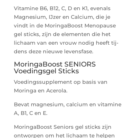
Vita­mine B6, B12, C, D en K1, eve­nals
Magne­sium, IJzer en Cal­cium, die je
vindt in de Morin­ga­Boost Meno­pause
gel sticks, zijn de ele­men­ten die het
lichaam van een vrouw nodig heeft tij­
dens deze nieuwe levensfase.
MoringaBoost SENIORS
Voedingsgel Sticks
Voe­ding­ssup­ple­ment op basis van
Morin­ga en Acerola.
Bevat magne­sium, cal­cium en vita­mine
A, B1, C en E.
Morin­ga­Boost Seniors gel sticks zijn
ont­wor­pen om het lichaam te hel­pen