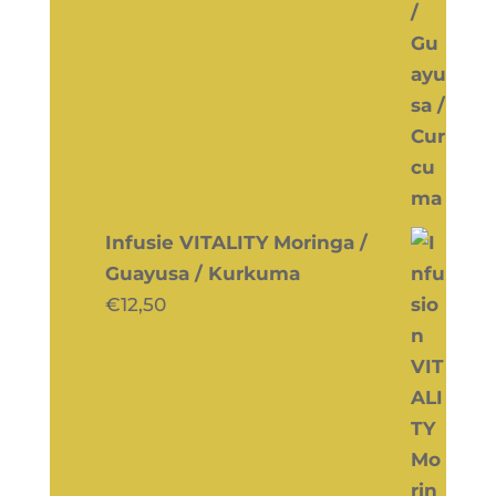
Infusie VITALITY Moringa /
Guayusa / Kurkuma
€
12,50