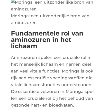
Morin­ga: een uit­zon­der­lijke bron van
aminozuren
Fundamentele rol van
aminozuren in het
lichaam
Ami­no­zu­ren spe­len een cru­ciale rol in
het men­se­lijk lichaam en nemen deel
aan veel vitale func­ties. Morin­ga is ook
rijk aan essen­tiële voe­ding­ss­tof­fen die
vitale lichaam­sfunc­ties onders­teu­nen.
De essen­tiële vet­zu­ren in Morin­ga spe­
len een cru­ciale rol bij het behoud van
gezonde hart- en bloedvaten.