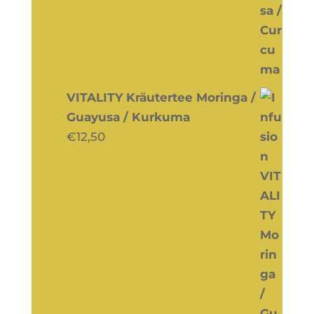
VITALITY Kräutertee Moringa /
Guayusa / Kurkuma
€
12,50