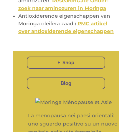
ami­no­zu­ren:
Research­Gate Onder­
zoek naar ami­no­zu­ren in Moringa
Antioxi­de­rende eigen­schap­pen van
Morin­ga olei­fe­ra zaad
:
PMC arti­kel
over antioxi­de­rende eigenschappen
E-Shop
Blog
La menopausa nei paesi orientali:
uno sguardo positivo su un nuovo