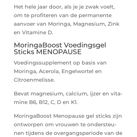
Het hele jaar door, als je je zwak voelt,
om te pro­fi­te­ren van de per­ma­nente
aan­voer van Morin­ga, Magne­sium, Zink
en Vita­mine D.
MoringaBoost Voedingsgel
Sticks MENOPAUSE
Voe­ding­ssup­ple­ment op basis van
Morin­ga, Ace­ro­la, Engel­wor­tel en
Citroenmelisse.
Bevat magne­sium, cal­cium, ijzer en vita­
mine B6, B12, C, D en K1.
Morin­ga­Boost Meno­pause gel sticks zijn
ont­wor­pen om vrou­wen te onders­teu­
nen tij­dens de over­gang­spe­riode van de