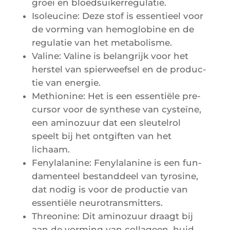
groei en bloedsuikerregulatie.
Iso­leu­cine: Deze stof is essen­tieel voor
de vor­ming van hemo­glo­bine en de
regu­la­tie van het metabolisme.
Valine: Valine is belan­grijk voor het
hers­tel van spier­weef­sel en de pro­duc­
tie van energie.
Methio­nine: Het is een essen­tiële pre­
cur­sor voor de syn­these van cys­teïne,
een ami­no­zuur dat een sleu­tel­rol
speelt bij het ont­gif­ten van het
lichaam.
Feny­la­la­nine: Feny­la­la­nine is een fun­
da­men­teel bes­tand­deel van tyro­sine,
dat nodig is voor de pro­duc­tie van
essen­tiële neurotransmitters.
Threo­nine: Dit ami­no­zuur draagt bij
aan de vor­ming van col­la­geen, huid