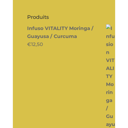
Produits
Infuso VITALITY Moringa /
Guayusa / Curcuma
€
12,50