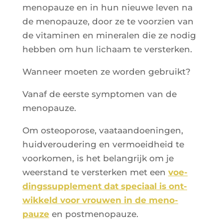
meno­pauze en in hun nieuwe leven na
de meno­pauze, door ze te voor­zien van
de vita­mi­nen en mine­ra­len die ze nodig
heb­ben om hun lichaam te versterken.
Wan­neer moe­ten ze wor­den gebruikt?
Vanaf de eerste symp­to­men van de
menopauze.
Om osteo­po­rose, vaa­taan­doe­nin­gen,
huid­ve­rou­de­ring en ver­moeid­heid te
voor­ko­men, is het belan­grijk om je
weers­tand te vers­ter­ken met een
voe­
ding­ssup­ple­ment dat spe­ciaal is ont­
wik­keld voor vrou­wen in de meno­
pauze
en postmenopauze.