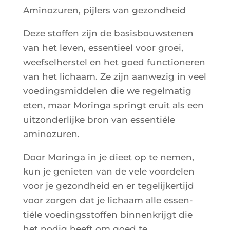
Ami­no­zu­ren, pij­lers van gezondheid
Deze stof­fen zijn de basis­bouws­te­nen
van het leven, essen­tieel voor groei,
weef­sel­hers­tel en het goed func­tio­ne­ren
van het lichaam. Ze zijn aan­we­zig in veel
voe­ding­smid­de­len die we regel­ma­tig
eten, maar Morin­ga springt eruit als een
uit­zon­der­lijke bron van essen­tiële
aminozuren.
Door Morin­ga in je dieet op te nemen,
kun je genie­ten van de vele voor­de­len
voor je gezond­heid en er tege­lij­ker­ti­jd
voor zor­gen dat je lichaam alle essen­
tiële voe­ding­ss­tof­fen bin­nen­kri­jgt die
het nodig heeft om goed te