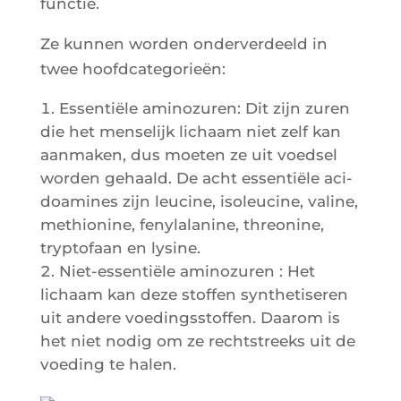
functie.
Ze kun­nen wor­den onder­ver­deeld in
twee hoofdcategorieën:
Essen­tiële ami­no­zu­ren: Dit zijn zuren
die het men­se­lijk lichaam niet zelf kan
aan­ma­ken, dus moe­ten ze uit voed­sel
wor­den gehaald. De acht essen­tiële aci­
doa­mines zijn leu­cine, iso­leu­cine, valine,
methio­nine, feny­la­la­nine, threo­nine,
tryp­to­faan en lysine.
Niet-essen­tiële ami­no­zu­ren : Het
lichaam kan deze stof­fen syn­the­ti­se­ren
uit andere voe­ding­ss­tof­fen. Daa­rom is
het niet nodig om ze rechts­treeks uit de
voe­ding te halen.