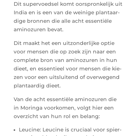
Dit super­voed­sel komt oors­pron­ke­lijk uit
India en is een van de wei­nige plan­taar­
dige bron­nen die alle acht essen­tiële
ami­no­zu­ren bevat.
Dit maakt het een uit­zon­der­lijke optie
voor men­sen die op zoek zijn naar een
com­plete bron van ami­no­zu­ren in hun
dieet, en essen­tieel voor men­sen die kie­
zen voor een uits­lui­tend of over­we­gend
plan­taar­dig dieet.
Van de acht essen­tiële ami­no­zu­ren die
in Morin­ga voor­ko­men, volgt hier een
over­zicht van hun rol en belang:
Leu­cine: Leu­cine is cru­ciaal voor spier­