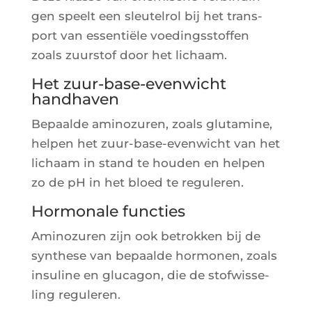
gen speelt een sleu­tel­rol bij het trans­
port van essen­tiële voe­ding­ss­tof­fen
zoals zuurs­tof door het lichaam.
Het zuur-base-evenwicht
handhaven
Bepaalde ami­no­zu­ren, zoals glu­ta­mine,
hel­pen het zuur-base-even­wicht van het
lichaam in stand te hou­den en hel­pen
zo de pH in het bloed te reguleren.
Hormonale functies
Ami­no­zu­ren zijn ook betrok­ken bij de
syn­these van bepaalde hor­mo­nen, zoals
insu­line en glu­ca­gon, die de stof­wis­se­
ling reguleren.