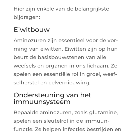
Hier zijn enkele van de belan­grijkste
bijdragen:
Eiwitbouw
Ami­no­zu­ren zijn essen­tieel voor de vor­
ming van eiwit­ten. Eiwit­ten zijn op hun
beurt de basis­bouws­te­nen van alle
weef­sels en orga­nen in ons lichaam. Ze
spe­len een essen­tiële rol in groei, weef­
sel­hers­tel en celvernieuwing.
Ondersteuning van het
immuunsysteem
Bepaalde ami­no­zu­ren, zoals glu­ta­mine,
spe­len een sleu­tel­rol in de immuun­
func­tie. Ze hel­pen infec­ties bes­tri­j­den en