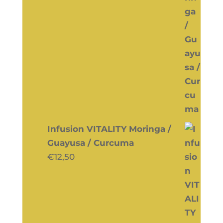
Infusion VITALITY Moringa /
Guayusa / Curcuma
€
12,50