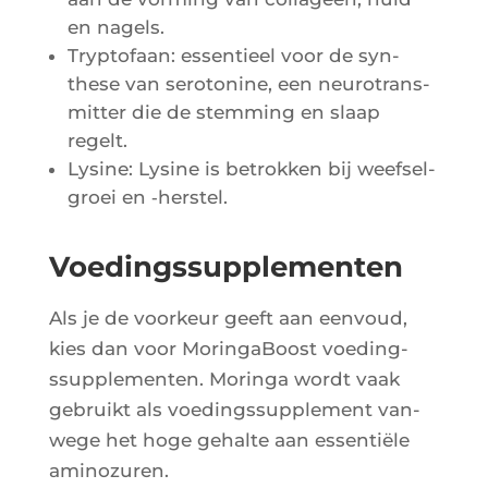
en nagels.
Tryp­to­faan: essen­tieel voor de syn­
these van sero­to­nine, een neu­ro­trans­
mit­ter die de stem­ming en slaap
regelt.
Lysine: Lysine is betrok­ken bij weef­sel­
groei en ‑hers­tel.
Voedingssupplementen
Als je de voor­keur geeft aan een­voud,
kies dan voor Morin­ga­Boost voe­ding­
ssup­ple­men­ten. Morin­ga wordt vaak
gebruikt als voe­ding­ssup­ple­ment van­
wege het hoge gehalte aan essen­tiële
aminozuren.