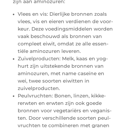
zijn aan aminozuren:
Vlees en vis: Dier­lijke bron­nen zoals
vlees, vis en eie­ren ver­die­nen de voor­
keur. Deze voe­ding­smid­de­len wor­den
vaak bes­chouwd als bron­nen van
com­pleet eiwit, omdat ze alle essen­
tiële ami­no­zu­ren leveren.
Zui­vel­pro­duc­ten: Melk, kaas en yog­
hurt zijn uits­te­kende bron­nen van
ami­no­zu­ren, met name caseïne en
wei, twee soor­ten eiwit­ten in
zuivelproducten.
Peul­vruch­ten: Bonen, lin­zen, kik­ke­
rerw­ten en erw­ten zijn ook goede
bron­nen voor vege­ta­riërs en vega­nis­
ten. Door ver­schil­lende soor­ten peul­
vruch­ten te com­bi­ne­ren met gra­nen