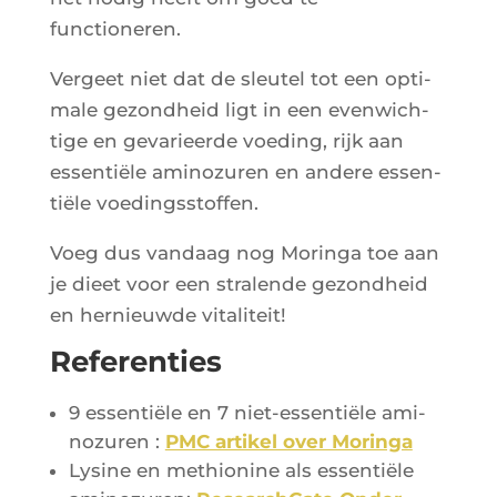
functioneren.
Ver­geet niet dat de sleu­tel tot een opti­
male gezond­heid ligt in een even­wich­
tige en geva­rieerde voe­ding, rijk aan
essen­tiële ami­no­zu­ren en andere essen­
tiële voedingsstoffen.
Voeg dus van­daag nog Morin­ga toe aan
je dieet voor een stra­lende gezond­heid
en her­nieuwde vitaliteit!
Referenties
9 essen­tiële en 7 niet-essen­tiële ami­
no­zu­ren :
PMC arti­kel over Moringa
Lysine en methio­nine als essen­tiële