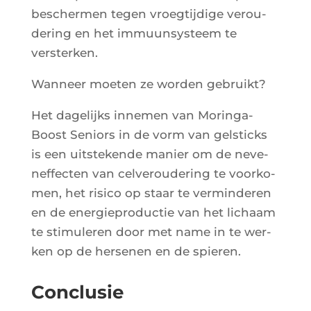
bes­cher­men tegen vroeg­ti­j­dige verou­
de­ring en het immuun­sys­teem te
versterken.
Wan­neer moe­ten ze wor­den gebruikt?
Het dage­lijks inne­men van Morin­ga­
Boost Seniors in de vorm van gel­sticks
is een uits­te­kende manier om de neve­
nef­fec­ten van cel­ve­rou­de­ring te voor­ko­
men, het risi­co op staar te ver­min­de­ren
en de ener­gie­pro­duc­tie van het lichaam
te sti­mu­le­ren door met name in te wer­
ken op de her­se­nen en de spieren.
Conclusie