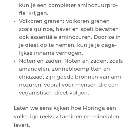
kun je een com­ple­ter ami­no­zuur­pro­
fiel krijgen.
Vol­ko­ren gra­nen: Vol­ko­ren gra­nen
zoals qui­noa, haver en spelt bevat­ten
ook essen­tiële ami­no­zu­ren. Door ze in
je dieet op te nemen, kun je je dage­
lijkse inname verhogen.
Noten en zaden: Noten en zaden, zoals
aman­de­len, zon­ne­bloem­pit­ten en
chia­zaad, zijn goede bron­nen van ami­
no­zu­ren, voo­ral voor men­sen die een
vega­nis­tisch dieet volgen.
Laten we eens kij­ken hoe Morin­ga een
vol­le­dige reeks vita­mi­nen en mine­ra­len
levert.