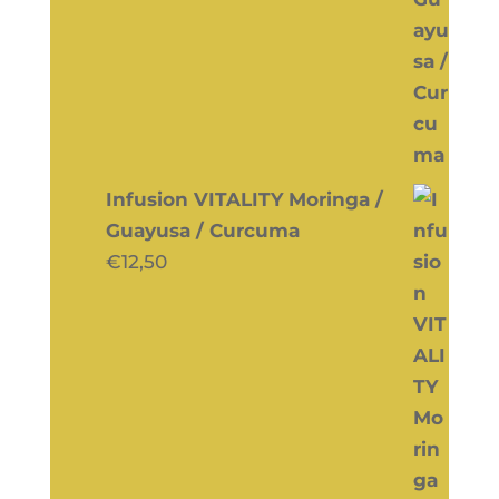
Infusion VITALITY Moringa /
Guayusa / Curcuma
€
12,50