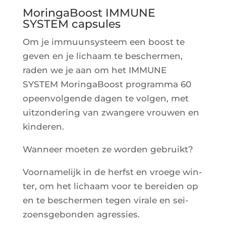
MoringaBoost IMMUNE
SYSTEM capsules
Om je immuun­sys­teem een boost te
geven en je lichaam te bes­cher­men,
raden we je aan om het IMMUNE
SYSTEM Morin­ga­Boost pro­gram­ma 60
opeen­vol­gende dagen te vol­gen, met
uit­zon­de­ring van zwan­gere vrou­wen en
kinderen.
Wan­neer moe­ten ze wor­den gebruikt?
Voor­na­me­lijk in de herf­st en vroege win­
ter, om het lichaam voor te berei­den op
en te bes­cher­men tegen virale en sei­
zoens­ge­bon­den agressies.