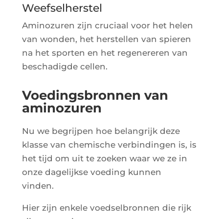
Weefselherstel
Ami­no­zu­ren zijn cru­ciaal voor het helen
van won­den, het hers­tel­len van spie­ren
na het spor­ten en het rege­ne­re­ren van
bes­cha­digde cellen.
Voedingsbronnen van
aminozuren
Nu we begri­j­pen hoe belan­grijk deze
klasse van che­mische ver­bin­din­gen is, is
het tijd om uit te zoe­ken waar we ze in
onze dage­lijkse voe­ding kun­nen
vinden.
Hier zijn enkele voed­sel­bron­nen die rijk