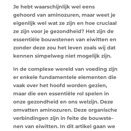
Je hebt waar­schi­jn­lijk wel eens
gehoord van ami­no­zu­ren, maar weet je
eigen­lijk wel wat ze zijn en hoe cru­ciaal
ze zijn voor je gezond­heid? Het zijn de
essen­tiële bouws­te­nen van eiwit­ten en
zon­der deze zou het leven zoals wij dat
ken­nen sim­pel­weg niet moge­lijk zijn.
In de com­plexe wereld van voe­ding zijn
er enkele fun­da­men­tele ele­men­ten die
vaak over het hoofd wor­den gezien,
maar die een essen­tiële rol spe­len in
onze gezond­heid en ons wel­zi­jn. Deze
omvat­ten ami­no­zu­ren. Deze orga­nische
ver­bin­din­gen zijn in feite de bouws­te­
nen van eiwit­ten. In dit arti­kel gaan we