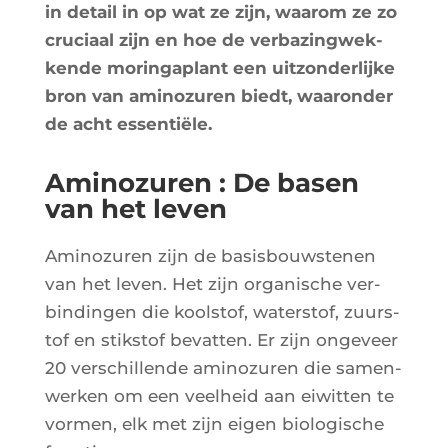
in detail in op wat ze zijn, waa­rom ze zo
cru­ciaal zijn en hoe de ver­ba­zing­wek­
kende morin­ga­plant een uit­zon­der­lijke
bron van ami­no­zu­ren biedt, waa­ron­der
de acht essentiële.
Aminozuren : De basen
van het leven
Ami­no­zu­ren zijn de basis­bouws­te­nen
van het leven. Het zijn orga­nische ver­
bin­din­gen die kool­stof, waters­tof, zuurs­
tof en stiks­tof bevat­ten. Er zijn onge­veer
20 ver­schil­lende ami­no­zu­ren die samen­
wer­ken om een veel­heid aan eiwit­ten te
vor­men, elk met zijn eigen bio­lo­gische