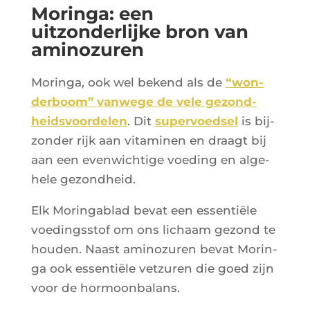
Moringa: een
uitzonderlijke bron van
aminozuren
Morin­ga, ook wel bekend als de
“won­
der­boom” van­wege de vele gezond­
heid­svoor­de­len
. Dit
super­voed­sel
is bij­
zon­der rijk aan vita­mi­nen en draagt bij
aan een even­wich­tige voe­ding en alge­
hele gezondheid.
Elk Morin­ga­blad bevat een essen­tiële
voe­ding­ss­tof om ons lichaam gezond te
hou­den. Naast ami­no­zu­ren bevat Morin­
ga ook essen­tiële vet­zu­ren die goed zijn
voor de hormoonbalans.