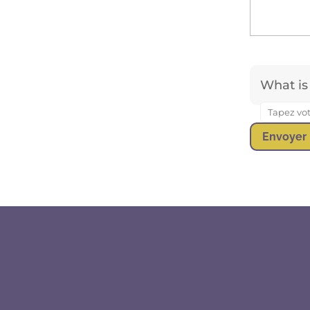
What is
Ans­
wer
Envoyer
for
7
+ 6