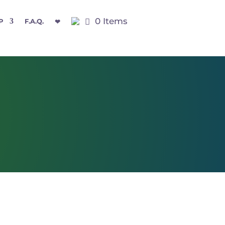
0 Items
P
F.A.Q.
❤