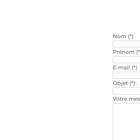
Nom (*)
Pré­nom (*
E‑mail (*)
Objet (*):
Votre me