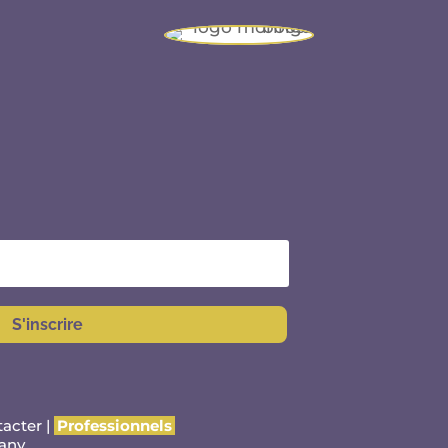
S'inscrire
tacter
|
Professionnels
any