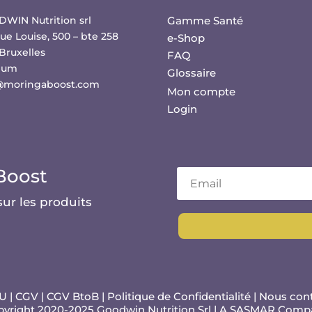
WIN Nutrition srl
Gamme Santé
ue Louise, 500 – bte 258
e-Shop
Bruxelles
FAQ
ium
Glossaire
@moringaboost.com
Mon compte
Login
Boost
sur les produits
GU
|
CGV
|
CGV BtoB
|
Politique de Confidentialité
|
Nous con
yright 2020-2025 Goodwin Nutrition Srl | A
SASMAR
Comp