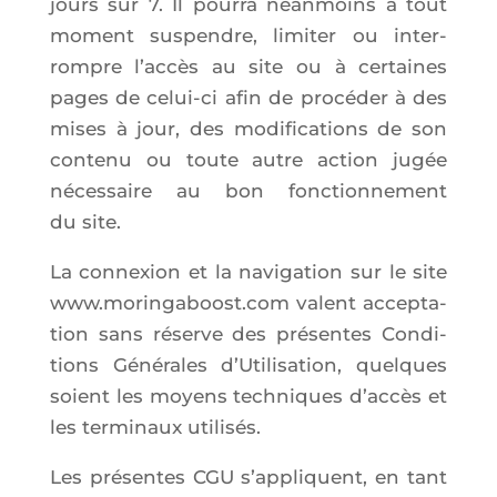
jours sur 7. Il pour­ra néan­moins à tout
moment sus­pendre, limi­ter ou inter­
rompre l’ac­cès au site ou à cer­taines
pages de celui-ci afin de pro­cé­der à des
mises à jour, des modi­fi­ca­tions de son
conte­nu ou toute autre action jugée
néces­saire au bon fonc­tion­ne­ment
du site.
La connexion et la navi­ga­tion sur le site
www.moringaboost.com valent accep­ta­
tion sans réserve des pré­sentes Condi­
tions Géné­rales d’U­ti­li­sa­tion, quelques
soient les moyens tech­niques d’ac­cès et
les ter­mi­naux utilisés.
Les pré­sentes CGU s’ap­pliquent, en tant