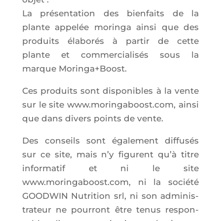
La pré­sen­ta­tion des bien­faits de la
plante appe­lée morin­ga ain­si que des
pro­duits éla­bo­rés à par­tir de cette
plante et com­mer­cia­li­sés sous la
marque Moringa+Boost.
Ces pro­duits sont dis­po­nibles à la vente
sur le site www.moringaboost.com, ain­si
que dans divers points de vente.
Des conseils sont éga­le­ment dif­fu­sés
sur ce site, mais n’y figurent qu’à titre
infor­ma­tif et ni le site
www.moringaboost.com, ni la socié­té
GOODWIN Nutri­tion srl, ni son admi­nis­
tra­teur ne pour­ront être tenus res­pon­