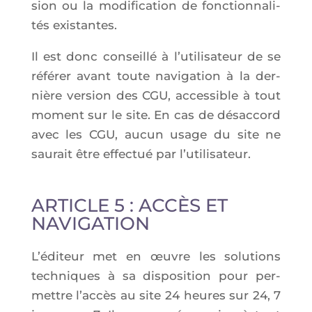
sion ou la modi­fi­ca­tion de fonc­tion­na­li­
tés existantes.
Il est donc conseillé à l’u­ti­li­sa­teur de se
réfé­rer avant toute navi­ga­tion à la der­
nière ver­sion des CGU, acces­sible à tout
moment sur le site. En cas de désac­cord
avec les CGU, aucun usage du site ne
sau­rait être effec­tué par l’utilisateur.
ARTICLE 5 : ACCÈS ET
NAVIGATION
L’é­di­teur met en œuvre les solu­tions
tech­niques à sa dis­po­si­tion pour per­
mettre l’ac­cès au site 24 heures sur 24, 7