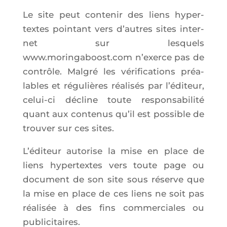
Le site peut conte­nir des liens hyper­
textes poin­tant vers d’autres sites inter­
net sur les­quels
www.moringaboost.com n’exerce pas de
contrôle. Mal­gré les véri­fi­ca­tions préa­
lables et régu­lières réa­li­sés par l’é­di­teur,
celui-ci décline toute res­pon­sa­bi­li­té
quant aux conte­nus qu’il est pos­sible de
trou­ver sur ces sites.
L’é­di­teur auto­rise la mise en place de
liens hyper­textes vers toute page ou
docu­ment de son site sous réserve que
la mise en place de ces liens ne soit pas
réa­li­sée à des fins com­mer­ciales ou
publicitaires.