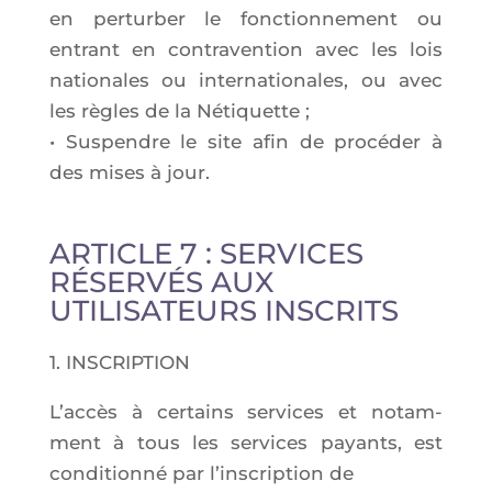
en per­tur­ber le fonc­tion­ne­ment ou
entrant en contra­ven­tion avec les lois
natio­nales ou inter­na­tio­nales, ou avec
les règles de la Néti­quette ;
• Sus­pendre le site afin de pro­cé­der à
des mises à jour.
ARTICLE 7 : SERVICES
RÉSERVÉS AUX
UTILISATEURS INSCRITS
1. INSCRIPTION
L’ac­cès à cer­tains ser­vices et notam­
ment à tous les ser­vices payants, est
condi­tion­né par l’ins­crip­tion de