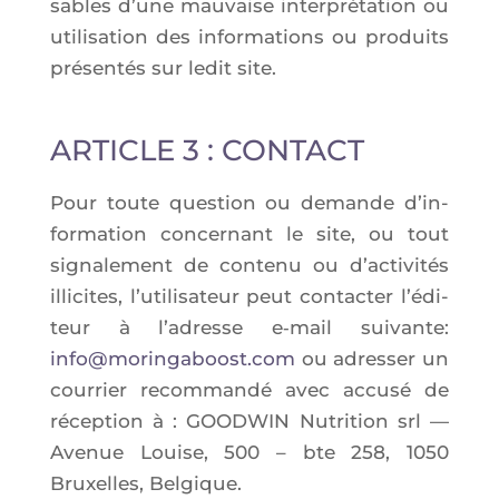
sables d’une mau­vaise inter­pré­ta­tion ou
uti­li­sa­tion des infor­ma­tions ou pro­duits
pré­sen­tés sur ledit site.
ARTICLE 3 : CONTACT
Pour toute ques­tion ou demande d’in­
for­ma­tion concer­nant le site, ou tout
signa­le­ment de conte­nu ou d’ac­ti­vi­tés
illi­cites, l’u­ti­li­sa­teur peut contac­ter l’é­di­
teur à l’a­dresse e‑mail sui­vante:
info@moringaboost.com
ou adres­ser un
cour­rier recom­man­dé avec accu­sé de
récep­tion à : GOODWIN Nutri­tion srl —
Ave­nue Louise, 500 – bte 258
, 1050
Bruxelles, Belgique.