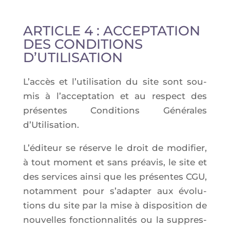
ARTICLE 4 : ACCEPTATION
DES CONDITIONS
D’UTILISATION
L’ac­cès et l’u­ti­li­sa­tion du site sont sou­
mis à l’ac­cep­ta­tion et au res­pect des
pré­sentes Condi­tions Géné­rales
d’Utilisation.
L’é­di­teur se réserve le droit de modi­fier,
à tout moment et sans pré­avis, le site et
des ser­vices ain­si que les pré­sentes CGU,
notam­ment pour s’a­dap­ter aux évo­lu­
tions du site par la mise à dis­po­si­tion de
nou­velles fonc­tion­na­li­tés ou la sup­pres­