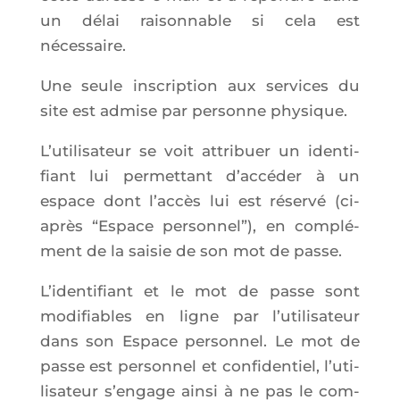
un délai rai­son­nable si cela est
nécessaire.
Une seule ins­crip­tion aux ser­vices du
site est admise par per­sonne physique.
L’u­ti­li­sa­teur se voit attri­buer un iden­ti­
fiant lui per­met­tant d’ac­cé­der à un
espace dont l’ac­cès lui est réser­vé (ci-
après “Espace per­son­nel”), en com­plé­
ment de la sai­sie de son mot de passe.
L’i­den­ti­fiant et le mot de passe sont
modi­fiables en ligne par l’u­ti­li­sa­teur
dans son Espace per­son­nel. Le mot de
passe est per­son­nel et confi­den­tiel, l’u­ti­
li­sa­teur s’en­gage ain­si à ne pas le com­