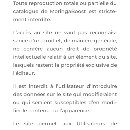
Toute repro­duc­tion totale ou par­tielle du
cata­logue de Morin­ga­Boost est stric­te­
ment interdite.
L’ac­cès au site ne vaut pas recon­nais­
sance d’un droit et, de manière géné­rale,
ne confère aucun droit de pro­prié­té
intel­lec­tuelle rela­tif à un élé­ment du site,
les­quels res­tent la pro­prié­té exclu­sive de
l’éditeur.
Il est inter­dit à l’u­ti­li­sa­teur d’in­tro­duire
des don­nées sur le site qui modi­fie­raient
ou qui seraient sus­cep­tibles d’en modi­
fier le conte­nu ou l’apparence.
Le site per­met aux Uti­li­sa­teurs de