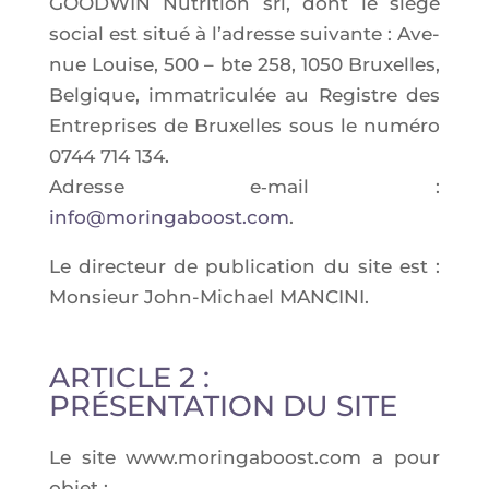
GOODWIN Nutri­tion srl, dont le siège
social est situé à l’a­dresse sui­vante :
Ave­
nue Louise, 500 – bte 258
, 1050 Bruxelles,
Bel­gique, imma­tri­cu­lée au Registre des
Entre­prises de Bruxelles sous le numé­ro
0744 714 134.
Adresse e‑mail :
info@moringaboost.com
.
Le direc­teur de publi­ca­tion du site est :
Mon­sieur
John-Michael MANCINI
.
ARTICLE 2 :
PRÉSENTATION DU SITE
Le site www.moringaboost.com a pour
objet :