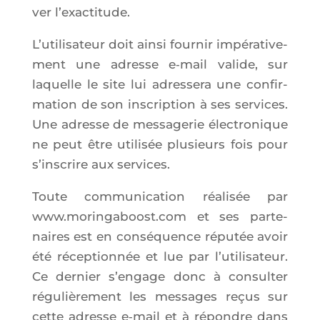
ver l’exactitude.
L’u­ti­li­sa­teur doit ain­si four­nir impé­ra­ti­ve­
ment une adresse e‑mail valide, sur
laquelle le site lui adres­se­ra une confir­
ma­tion de son ins­crip­tion à ses ser­vices.
Une adresse de mes­sa­ge­rie élec­tro­nique
ne peut être uti­li­sée plu­sieurs fois pour
s’ins­crire aux services.
Toute com­mu­ni­ca­tion réa­li­sée par
www.moringaboost.com et ses par­te­
naires est en consé­quence répu­tée avoir
été récep­tion­née et lue par l’u­ti­li­sa­teur.
Ce der­nier s’en­gage donc à consul­ter
régu­liè­re­ment les mes­sages reçus sur
cette adresse e‑mail et à répondre dans