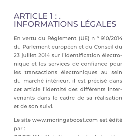
ARTICLE 1 : .
INFORMATIONS LÉGALES
En ver­tu du Règle­ment (UE) n ° 910/2014
du Par­le­ment euro­péen et du Conseil du
23 juillet 2014 sur l’identification élec­tro­
nique et les ser­vices de confiance pour
les tran­sac­tions élec­tro­niques au sein
du mar­ché inté­rieur, il est pré­ci­sé dans
cet article l’i­den­ti­té des dif­fé­rents inter­
ve­nants dans le cadre de sa réa­li­sa­tion
et de son suivi.
Le site www.moringaboost.com est édi­té
par :