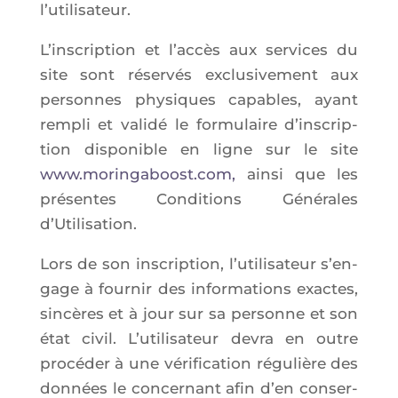
l’u­ti­li­sa­teur.
L’ins­crip­tion et l’ac­cès aux ser­vices du
site sont réser­vés exclu­si­ve­ment aux
per­sonnes phy­siques capables, ayant
rem­pli et vali­dé le for­mu­laire d’ins­crip­
tion dis­po­nible en ligne sur le site
www.moringaboost.com,
ain­si que les
pré­sentes Condi­tions Géné­rales
d’Utilisation.
Lors de son ins­crip­tion, l’u­ti­li­sa­teur s’en­
gage à four­nir des infor­ma­tions exactes,
sin­cères et à jour sur sa per­sonne et son
état civil. L’u­ti­li­sa­teur devra en outre
pro­cé­der à une véri­fi­ca­tion régu­lière des
don­nées le concer­nant afin d’en conser­