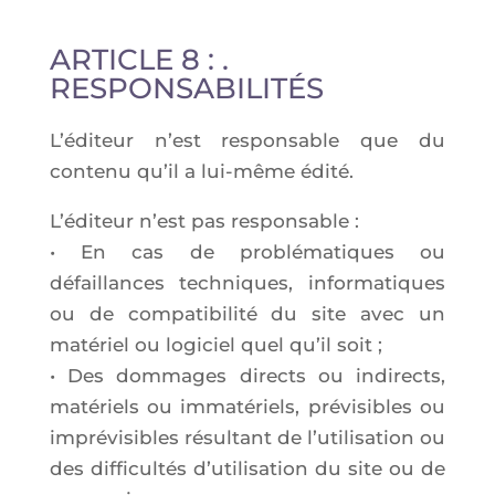
ARTICLE 8 : .
RESPONSABILITÉS
L’é­di­teur n’est res­pon­sable que du
conte­nu qu’il a lui-même édité.
L’é­di­teur n’est pas res­pon­sable :
• En cas de pro­blé­ma­tiques ou
défaillances tech­niques, infor­ma­tiques
ou de com­pa­ti­bi­li­té du site avec un
maté­riel ou logi­ciel quel qu’il soit ;
• Des dom­mages directs ou indi­rects,
maté­riels ou imma­té­riels, pré­vi­sibles ou
impré­vi­sibles résul­tant de l’u­ti­li­sa­tion ou
des dif­fi­cul­tés d’u­ti­li­sa­tion du site ou de