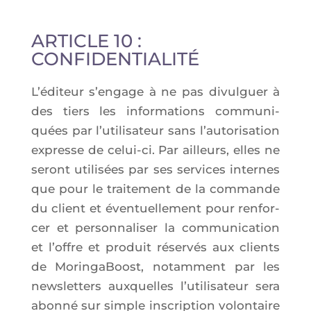
ARTICLE 10 :
CONFIDENTIALITÉ
L’é­di­teur s’en­gage à ne pas divul­guer à
des tiers les infor­ma­tions com­mu­ni­
quées par l’u­ti­li­sa­teur sans l’au­to­ri­sa­tion
expresse de celui-ci. Par ailleurs, elles ne
seront uti­li­sées par ses ser­vices internes
que pour le trai­te­ment de la com­mande
du client et éven­tuel­le­ment pour ren­for­
cer et per­son­na­li­ser la com­mu­ni­ca­tion
et l’offre et pro­duit réser­vés aux clients
de Morin­ga­Boost, notam­ment par les
news­let­ters aux­quelles l’u­ti­li­sa­teur sera
abon­né sur simple ins­crip­tion volon­taire