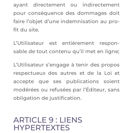
ayant direc­te­ment ou indi­rec­te­ment
pour consé­quence des dom­mages doit
faire l’ob­jet d’une indem­ni­sa­tion au pro­
fit du site.
L’Utilisateur est entiè­re­ment res­pon­
sable de tout conte­nu qu’il met en ligne;
L’U­ti­li­sa­teur s’engage à tenir des pro­pos
res­pec­tueux des autres et de la Loi et
accepte que ses publi­ca­tions soient
modé­rées ou refu­sées par l’Éditeur, sans
obli­ga­tion de justification.
ARTICLE 9 : LIENS
HYPERTEXTES