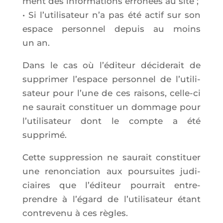
ment des infor­ma­tions erro­nées au site ;
• Si l’u­ti­li­sa­teur n’a pas été actif sur son
espace per­son­nel depuis au moins
un an.
Dans le cas où l’é­di­teur déci­de­rait de
sup­pri­mer l’es­pace per­son­nel de l’u­ti­li­
sa­teur pour l’une de ces rai­sons, celle-ci
ne sau­rait consti­tuer un dom­mage pour
l’u­ti­li­sa­teur dont le compte a été
supprimé.
Cette sup­pres­sion ne sau­rait consti­tuer
une renon­cia­tion aux pour­suites judi­
ciaires que l’é­di­teur pour­rait entre­
prendre à l’é­gard de l’u­ti­li­sa­teur étant
contre­ve­nu à ces règles.