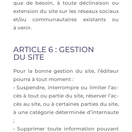
que de besoin, à toute décli­nai­son ou
exten­sion du site sur les réseaux sociaux
et/ou com­mu­nau­taires exis­tants ou
à venir.
ARTICLE 6 : GESTION
DU SITE
Pour la bonne ges­tion du site, l’é­di­teur
pour­ra à tout moment :
• Sus­pendre, inter­rompre ou limi­ter l’ac­
cès à tout ou par­tie du site, réser­ver l’ac­
cès au site, ou à cer­taines par­ties du site,
à une caté­go­rie déter­mi­née d’in­ter­naute
;
• Sup­pri­mer toute infor­ma­tion pou­vant