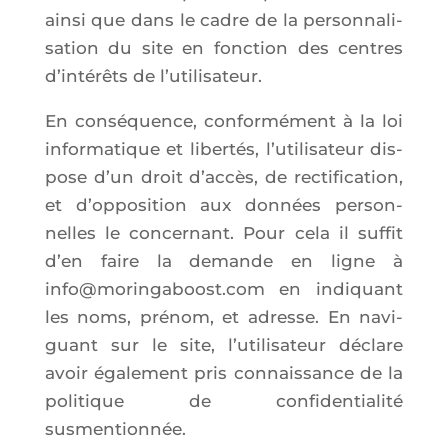
ain­si que dans le cadre de la per­son­na­li­
sa­tion du site en fonc­tion des centres
d’in­té­rêts de l’utilisateur.
En consé­quence, confor­mé­ment à la loi
infor­ma­tique et liber­tés, l’u­ti­li­sa­teur dis­
pose d’un droit d’ac­cès, de rec­ti­fi­ca­tion,
et d’op­po­si­tion aux don­nées per­son­
nelles le concer­nant. Pour cela il suf­fit
d’en faire la demande en ligne à
info@moringaboost.com en indi­quant
les noms, pré­nom, et adresse. En navi­
guant sur le site, l’u­ti­li­sa­teur déclare
avoir éga­le­ment pris connais­sance de la
poli­tique de confi­den­tia­li­té
susmentionnée.