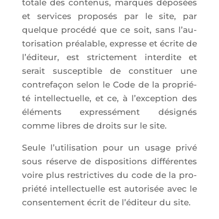
totale des conte­nus, marques dépo­sées
et ser­vices pro­po­sés par le site, par
quelque pro­cé­dé que ce soit, sans l’au­
to­ri­sa­tion préa­lable, expresse et écrite de
l’é­di­teur, est stric­te­ment inter­dite et
serait sus­cep­tible de consti­tuer une
contre­fa­çon selon le Code de la pro­prié­
té intel­lec­tuelle, et ce, à l’ex­cep­tion des
élé­ments expres­sé­ment dési­gnés
comme libres de droits sur le site.
Seule l’u­ti­li­sa­tion pour un usage pri­vé
sous réserve de dis­po­si­tions dif­fé­rentes
voire plus res­tric­tives du code de la pro­
prié­té intel­lec­tuelle est auto­ri­sée avec le
consen­te­ment écrit de l’é­di­teur du site.