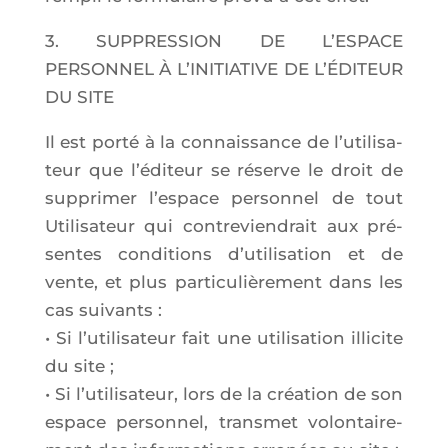
3. SUPPRESSION DE L’ESPACE
PERSONNEL À L’INITIATIVE DE L’ÉDITEUR
DU SITE
Il est por­té à la connais­sance de l’u­ti­li­sa­
teur que l’é­di­teur se réserve le droit de
sup­pri­mer l’es­pace per­son­nel de tout
Uti­li­sa­teur qui contre­vien­drait aux pré­
sentes condi­tions d’u­ti­li­sa­tion et de
vente, et plus par­ti­cu­liè­re­ment dans les
cas sui­vants :
• Si l’u­ti­li­sa­teur fait une uti­li­sa­tion illi­cite
du site ;
• Si l’u­ti­li­sa­teur, lors de la créa­tion de son
espace per­son­nel, trans­met volon­tai­re­