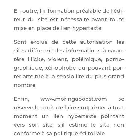
En outre, l’in­for­ma­tion préa­lable de l’é­di­
teur du site est néces­saire avant toute
mise en place de lien hypertexte.
Sont exclus de cette auto­ri­sa­tion les
sites dif­fu­sant des infor­ma­tions à carac­
tère illi­cite, violent, polé­mique, por­no­
gra­phique, xéno­phobe ou pou­vant por­
ter atteinte à la sen­si­bi­li­té du plus grand
nombre.
Enfin, www.moringaboost.com se
réserve le droit de faire sup­pri­mer à tout
moment un lien hyper­texte poin­tant
vers son site, s’il estime le site non
conforme à sa poli­tique éditoriale.