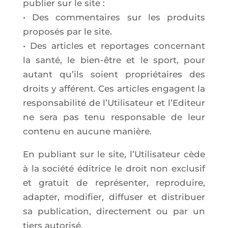
publier sur le site :
• Des com­men­taires sur les pro­duits
pro­po­sés par le site.
• Des articles et repor­tages concer­nant
la san­té, le bien-être et le sport, pour
autant qu’ils soient pro­prié­taires des
droits y affé­rent. Ces articles engagent la
res­pon­sa­bi­li­té de l’U­ti­li­sa­teur et l’E­di­teur
ne sera pas tenu res­pon­sable de leur
conte­nu en aucune manière.
En publiant sur le site, l’Utilisateur cède
à la socié­té édi­trice le droit non exclu­sif
et gra­tuit de repré­sen­ter, repro­duire,
adap­ter, modi­fier, dif­fu­ser et dis­tri­buer
sa publi­ca­tion, direc­te­ment ou par un
tiers autorisé.