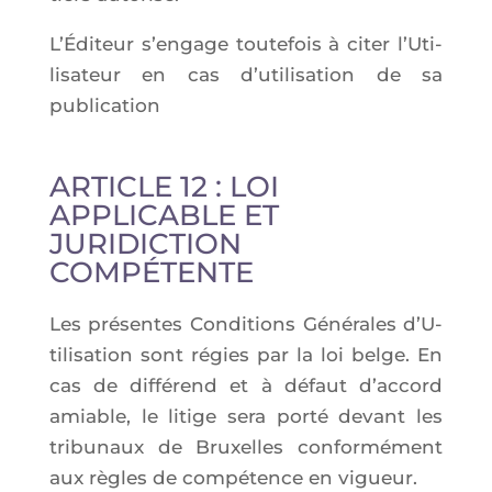
L’Éditeur s’en­gage tou­te­fois à citer l’U­ti­
li­sa­teur en cas d’utilisation de sa
publication
ARTICLE 12 : LOI
APPLICABLE ET
JURIDICTION
COMPÉTENTE
Les pré­sentes Condi­tions Géné­rales d’U­
ti­li­sa­tion sont régies par la loi belge. En
cas de dif­fé­rend et à défaut d’ac­cord
amiable, le litige sera por­té devant les
tri­bu­naux de Bruxelles confor­mé­ment
aux règles de com­pé­tence en vigueur.