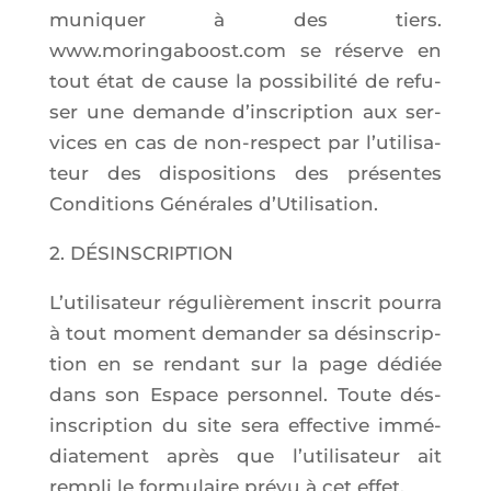
mu­ni­quer à des tiers.
www.moringaboost.com se réserve en
tout état de cause la pos­si­bi­li­té de refu­
ser une demande d’ins­crip­tion aux ser­
vices en cas de non-res­pect par l’u­ti­li­sa­
teur des dis­po­si­tions des pré­sentes
Condi­tions Géné­rales d’Utilisation.
2. DÉSINSCRIPTION
L’u­ti­li­sa­teur régu­liè­re­ment ins­crit pour­ra
à tout moment deman­der sa dés­ins­crip­
tion en se ren­dant sur la page dédiée
dans son Espace per­son­nel. Toute dés­
ins­crip­tion du site sera effec­tive immé­
dia­te­ment après que l’u­ti­li­sa­teur ait
rem­pli le for­mu­laire pré­vu à cet effet.