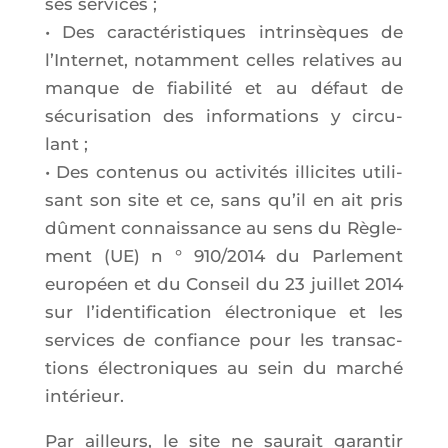
ses ser­vices ;
• Des carac­té­ris­tiques intrin­sèques de
l’In­ter­net, notam­ment celles rela­tives au
manque de fia­bi­li­té et au défaut de
sécu­ri­sa­tion des infor­ma­tions y cir­cu­
lant ;
• Des conte­nus ou acti­vi­tés illi­cites uti­li­
sant son site et ce, sans qu’il en ait pris
dûment connais­sance au sens du Règle­
ment (UE) n ° 910/2014 du Par­le­ment
euro­péen et du Conseil du 23 juillet 2014
sur l’identification élec­tro­nique et les
ser­vices de confiance pour les tran­sac­
tions élec­tro­niques au sein du mar­ché
intérieur.
Par ailleurs, le site ne sau­rait garan­tir