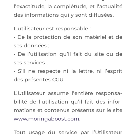
l’exac­ti­tude, la com­plé­tude, et l’ac­tua­li­té
des infor­ma­tions qui y sont diffusées.
L’u­ti­li­sa­teur est res­pon­sable :
• De la pro­tec­tion de son maté­riel et de
ses don­nées ;
• De l’u­ti­li­sa­tion qu’il fait du site ou de
ses ser­vices ;
• S’il ne res­pecte ni la lettre, ni l’es­prit
des pré­sentes CGU.
L’Utilisateur assume l’entière res­pon­sa­
bi­li­té de l’utilisation qu’il fait des infor­
ma­tions et conte­nus pré­sents sur le site
www.moringaboost.com
.
Tout usage du ser­vice par l’U­ti­li­sa­teur