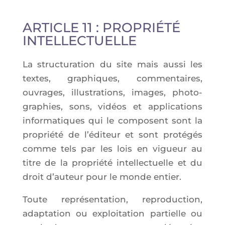
ARTICLE 11 : PROPRIÉTÉ
INTELLECTUELLE
La struc­tu­ra­tion du site mais aus­si les
textes, gra­phiques, com­men­taires,
ouvrages, illus­tra­tions, images, pho­to­
gra­phies, sons, vidéos et appli­ca­tions
infor­ma­tiques qui le com­posent sont la
pro­prié­té de l’é­di­teur et sont pro­té­gés
comme tels par les lois en vigueur au
titre de la pro­prié­té intel­lec­tuelle et du
droit d’au­teur pour le monde entier.
Toute repré­sen­ta­tion, repro­duc­tion,
adap­ta­tion ou exploi­ta­tion par­tielle ou