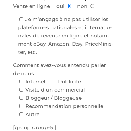
Vente en ligne
oui
non
Je m’en­gage à ne pas uti­li­ser les
pla­te­formes natio­nales et inter­na­tio­
nales de revente en ligne et notam­
ment eBay, Ama­zon, Etsy, Pri­ce­Mi­nis­
ter, etc.
Com­ment avez-vous enten­du par­ler
de nous :
Inter­net
Publi­ci­té
Visite d un com­mer­cial
Blog­geur / Blog­geuse
Recom­man­da­tion per­son­nelle
Autre
[group group-51]