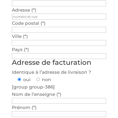
Adresse (*)
Code pos­tal (*)
Ville (*)
Pays (*)
Adresse de facturation
Iden­tique à l’a­dresse de livrai­son ?
oui
non
[group group-386]
Nom de l’en­seigne (*)
Pré­nom (*)