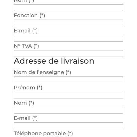
Nom (*)
Fonc­tion (*)
E‑mail (*)
N° TVA (*)
Adresse de livraison
Nom de l’en­seigne (*)
Pré­nom (*)
Nom (*)
E‑mail (*)
Télé­phone por­table (*)