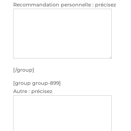
Recom­man­da­tion per­son­nelle : précisez
[/group]
[group group-899]
Autre : précisez