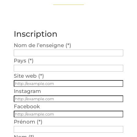
Inscription
Nom de l’en­seigne (*)
Pays (*)
Site web (*)
Ins­ta­gram
Face­book
Pré­nom (*)