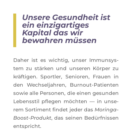
Unsere Gesundheit ist
ein einzigartiges
Kapital
das wir
bewahren müssen
Daher ist es wich­tig, unser Immun­sys­
tem zu stär­ken und unse­ren Kör­per zu
kräf­ti­gen. Sport­ler, Senio­ren, Frauen in
den Wech­sel­jah­ren, Bur­nout-Patien­ten
sowie alle Per­so­nen, die einen gesun­den
Lebenss­til pfle­gen möch­ten — in unse­
rem Sor­ti­ment fin­det jeder das
Morin­ga-
Boost-Pro­dukt
, das sei­nen Bedürf­nis­sen
entspricht.