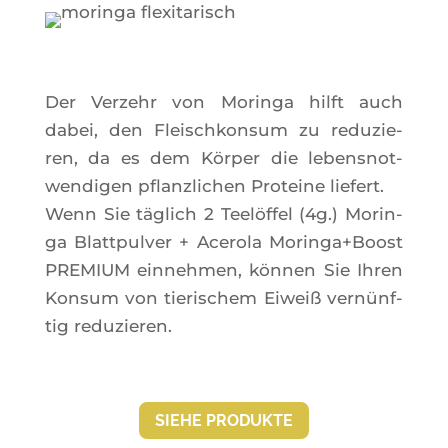
Der Ver­zehr von Morin­ga hilft auch
dabei, den Flei­sch­kon­sum zu redu­zie­
ren, da es dem Kör­per die lebens­not­
wen­di­gen pflanz­li­chen Pro­teine liefert.
Wenn Sie täglich 2 Teelöf­fel (4g.) Morin­
ga Blatt­pul­ver + Ace­ro­la Moringa+Boost
PREMIUM ein­neh­men, kön­nen Sie Ihren
Kon­sum von tie­ri­schem Eiweiß vernünf­
tig reduzieren.
SIEHE PRO­DUKTE