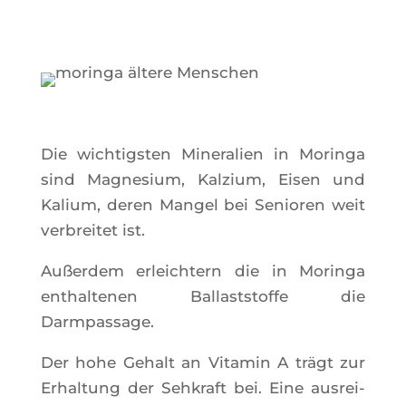
Die wich­tig­sten Mine­ra­lien in Morin­ga
sind Magne­sium, Kal­zium, Eisen und
Kalium, deren Man­gel bei Senio­ren weit
ver­brei­tet ist.
Außer­dem erleich­tern die in Morin­ga
enthal­te­nen Bal­lasts­toffe die
Darmpassage.
Der hohe Gehalt an Vita­min A trägt zur
Erhal­tung der Seh­kraft bei. Eine aus­rei­