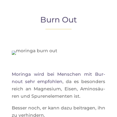
Burn Out
Morin­ga wird bei Men­schen mit Bur­
nout sehr emp­foh­len
, da es beson­ders
reich an Magne­sium, Eisen, Ami­nosäu­
ren und Spu­re­ne­le­men­ten ist.
Bes­ser noch, er kann dazu bei­tra­gen, ihn
zu verhindern.