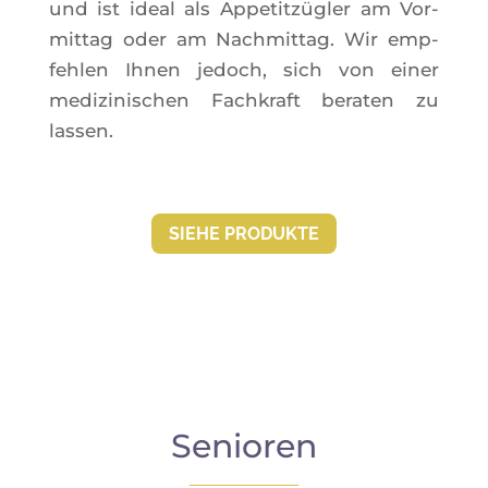
und ist ideal als Appe­titzü­gler am Vor­
mit­tag oder am Nach­mit­tag. Wir emp­
feh­len Ihnen jedoch, sich von einer
medi­zi­ni­schen Fach­kraft bera­ten zu
lassen.
SIEHE PRO­DUKTE
Senioren