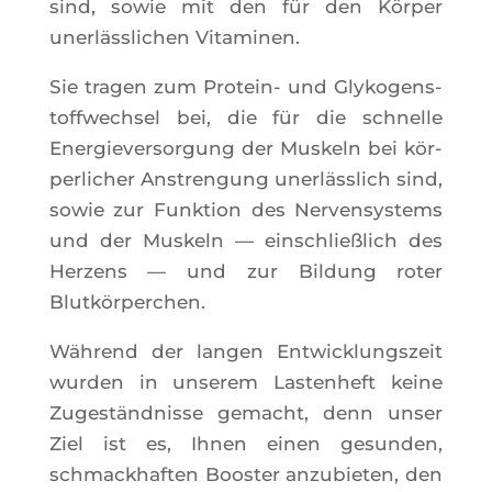
sind, sowie mit den für den Kör­per
unerläss­li­chen Vitaminen.
Sie tra­gen zum Pro­tein- und Gly­ko­gens­
toff­wech­sel bei, die für die schnelle
Ener­gie­ver­sor­gung der Mus­keln bei kör­
per­li­cher Ans­tren­gung unerläss­lich sind,
sowie zur Funk­tion des Ner­ven­sys­tems
und der Mus­keln — ein­schließ­lich des
Her­zens — und zur Bil­dung roter
Blutkörperchen.
Wäh­rend der lan­gen Ent­wi­ck­lung­szeit
wur­den in unse­rem Las­ten­heft keine
Zugeständ­nisse gemacht, denn unser
Ziel ist es, Ihnen einen gesun­den,
schmack­haf­ten Boos­ter anzu­bie­ten, den