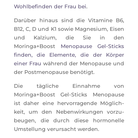
Wohl­be­fin­den der Frau bei
.
Darü­ber hinaus sind die Vita­mine B6,
B12, C, D und K1 sowie Magne­sium, Eisen
und Kal­zium, die Sie in den
Moringa+Boost
Meno­pause Gel-Sticks
fin­den, die Ele­mente, die der Kör­per
einer Frau
wäh­rend der Meno­pause und
der Post­me­no­pause benötigt.
Die tägliche Ein­nahme von
Moringa+Boost Gel-Sticks Meno­pause
ist daher eine her­vor­ra­gende Mögli­ch­
keit, um den Neben­wir­kun­gen vor­zu­
beu­gen, die durch diese hor­mo­nelle
Umstel­lung verur­sacht werden.