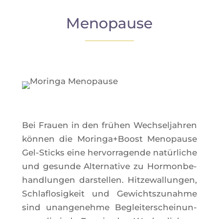
Menopause
Bei Frauen in den frü­hen Wech­sel­jah­ren
kön­nen die Moringa+Boost Meno­pause
Gel-Sticks eine her­vor­ra­gende natür­liche
und gesunde Alter­na­tive zu Hor­mon­be­
hand­lun­gen dars­tel­len. Hit­ze­wal­lun­gen,
Schla­flo­sig­keit und Gewichts­zu­nahme
sind unan­ge­nehme Beglei­ter­schei­nun­