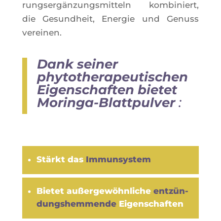
rung­sergän­zung­smit­teln kom­bi­niert,
die Gesund­heit, Ener­gie und Genuss
vereinen.
Dank seiner
phytotherapeutischen
Eigenschaften
bietet
Moringa-Blattpulver
:
Stärkt das
Immun­sys­tem
Bie­tet außer­gewöhn­liche
entzün­
dung­shem­mende
Eigenschaften