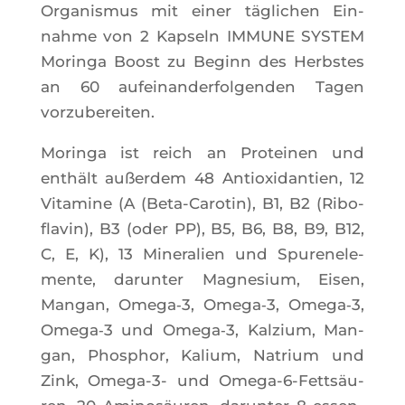
Orga­nis­mus mit einer tägli­chen Ein­
nahme von 2 Kap­seln IMMUNE SYSTEM
Morin­ga Boost zu Beginn des Herbstes
an 60 aufei­nan­der­fol­gen­den Tagen
vorzubereiten.
Morin­ga ist reich an Pro­tei­nen und
enthält außer­dem 48 Antioxi­dan­tien, 12
Vita­mine (A (Beta-Caro­tin), B1, B2 (Ribo­
fla­vin), B3 (oder PP), B5, B6, B8, B9, B12,
C, E, K), 13 Mine­ra­lien und Spu­re­ne­le­
mente, darun­ter Magne­sium, Eisen,
Man­gan, Omega‑3, Omega‑3, Omega‑3,
Omega‑3 und Omega‑3, Kal­zium, Man­
gan, Phos­phor, Kalium, Natrium und
Zink, Ome­ga-3- und Ome­ga-6-Fettsäu­