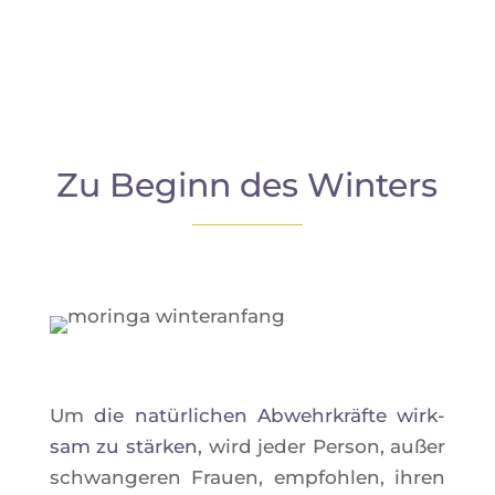
Zu Beginn des Winters
Um
die natür­li­chen Abwehr­kräfte wirk­
sam zu stär­ken
, wird jeder Per­son, außer
schwan­ge­ren Frauen, emp­foh­len, ihren