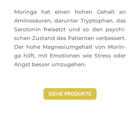
Morin­ga hat einen hohen Gehalt an
Ami­nosäu­ren, darun­ter Tryp­to­phan, das
Sero­to­nin frei­setzt und so den psy­chi­
schen Zus­tand des Patien­ten ver­bes­sert.
Der hohe Magne­sium­ge­halt von Morin­
ga hilft, mit Emo­tio­nen wie Stress oder
Ang­st bes­ser umzugehen.
SIEHE PRO­DUKTE