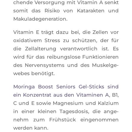
chende Ver­sor­gung mit Vita­min A senkt
somit das Risi­ko von Kata­rak­ten und
Makuladegeneration.
Vita­min E trägt dazu bei, die Zel­len vor
oxi­da­ti­vem Stress zu schüt­zen, der für
die Zel­lal­te­rung verant­wort­lich ist. Es
wird für das rei­bung­slose Funk­tio­nie­ren
des Ner­ven­sys­tems und des Mus­kel­ge­
webes benötigt.
Morin­ga Boost Seniors Gel-Sticks sind
ein Kon­zen­trat aus den Vita­mi­nen A
, B1,
C und E sowie Magne­sium und Kal­zium
in einer klei­nen Tages­do­sis, die ange­
nehm zum Frühstück ein­ge­nom­men
wer­den kann.