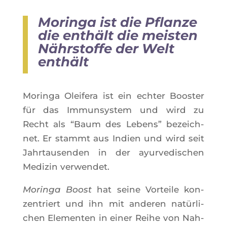
Moringa ist die Pflanze
die enthält
die meisten
Nährstoffe der Welt
enthält
Morin­ga Olei­fe­ra ist ein ech­ter Boos­ter
für das Immun­sys­tem und wird zu
Recht als “Baum des Lebens” bezeich­
net. Er stammt aus Indien und wird seit
Jahr­tau­sen­den in der ayur­ve­di­schen
Medi­zin verwendet.
Morin­ga Boost
hat seine Vor­teile kon­
zen­triert und ihn mit ande­ren natür­li­
chen Ele­men­ten in einer Reihe von Nah­