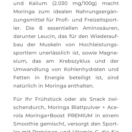
und Kalium (2.030 mg/100g) macht
Morin­ga zum idea­len Nah­rung­sergän­
zung­smit­tel für Pro­fi- und Frei­zeit­sport­
ler. Die 8 essen­tiel­len Ami­nosäu­ren,
darun­ter Leu­cin, das für den Wie­de­rauf­
bau der Mus­keln von Hochleis­tungs­
sport­lern unerläss­lich ist, sowie Magne­
sium, das am Krebs­zyk­lus und der
Umwand­lung von Koh­len­hy­dra­ten und
Fet­ten in Ener­gie betei­ligt ist, sind
natür­lich in Morin­ga enthalten.
Für Ihr Frühstück oder als Snack zwi­
schen­durch, Morin­ga Blatt­pul­ver + Ace­
ro­la Moringa+Boost PREMIUM in einem
Smoo­thie gemi­scht, ver­sorgt den Sport­
ler mit Pro­tei­nen und Vita­min C, die für