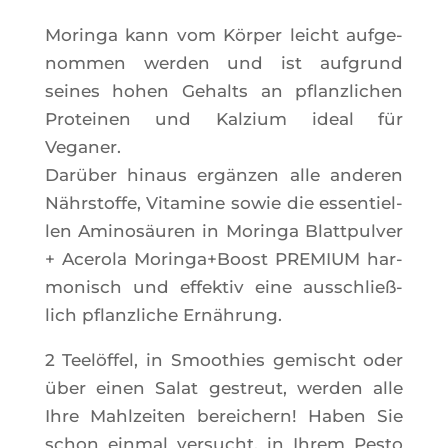
Morin­ga kann vom Kör­per leicht auf­ge­
nom­men wer­den und ist auf­grund
seines hohen Gehalts an pflanz­li­chen
Pro­tei­nen und Kal­zium ideal für
Veganer.
Darü­ber hinaus ergän­zen alle ande­ren
Nährs­toffe, Vita­mine sowie die essen­tiel­
len Ami­nosäu­ren in Morin­ga Blatt­pul­ver
+ Ace­ro­la Moringa+Boost PREMIUM har­
mo­nisch und effek­tiv eine aus­schließ­
lich pflanz­liche Ernährung.
2 Teelöf­fel, in Smoo­thies gemi­scht oder
über einen Salat ges­treut, wer­den alle
Ihre Mahl­zei­ten berei­chern! Haben Sie
schon ein­mal ver­sucht, in Ihrem Pes­to