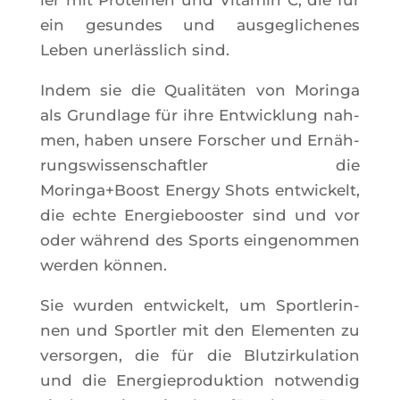
ein gesundes und aus­ge­gli­chenes
Leben unerläss­lich sind.
Indem sie die Qua­litä­ten von Morin­ga
als Grund­lage für ihre Ent­wi­ck­lung nah­
men, haben unsere For­scher und Ernäh­
rung­swis­sen­schaft­ler die
Moringa+Boost Ener­gy Shots ent­wi­ckelt,
die echte Ener­gie­boos­ter sind und vor
oder wäh­rend des Sports ein­ge­nom­men
wer­den können.
Sie wur­den ent­wi­ckelt, um Sport­le­rin­
nen und Sport­ler mit den Ele­men­ten zu
ver­sor­gen, die für die Blut­zir­ku­la­tion
und die Ener­gie­pro­duk­tion not­wen­dig