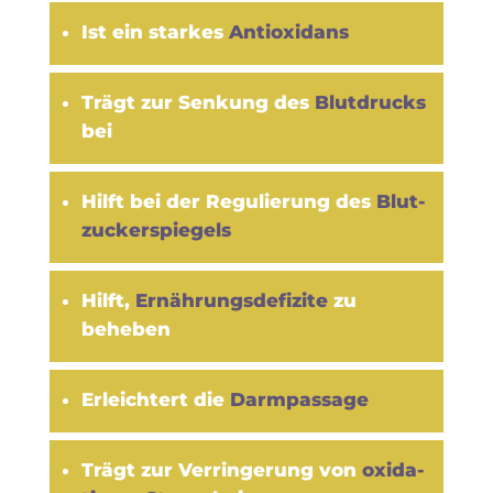
Ist ein starkes
Antioxi­dans
Trägt zur Sen­kung des
Blut­drucks
bei
Hilft bei der Regu­lie­rung des
Blut­
zu­ckers­pie­gels
Hilft,
Ernäh­rung­sde­fi­zite
zu
beheben
Erleich­tert die
Darm­pas­sage
Trägt zur Ver­rin­ge­rung von
oxi­da­