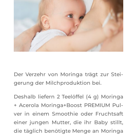
Der Ver­zehr von Morin­ga trägt zur Stei­
ge­rung der Milch­pro­duk­tion bei.
Deshalb lie­fern 2 Teelöf­fel (4 g) Morin­ga
+ Ace­ro­la Moringa+Boost PREMIUM Pul­
ver in einem Smoo­thie oder Frucht­saft
einer jun­gen Mut­ter, die ihr Baby stil­lt,
die täglich benö­tigte Menge an Morin­ga