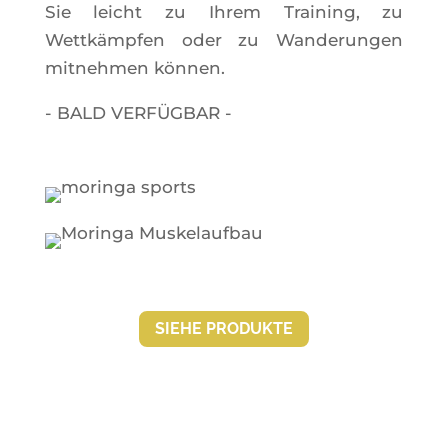
Sie leicht zu Ihrem Trai­ning, zu
Wettkämp­fen oder zu Wan­de­run­gen
mit­neh­men können.
- BALD VERFÜGBAR -
SIEHE PRO­DUKTE