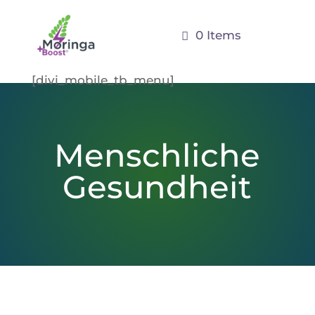
0 Items
[divi_mobile_tb_menu]
Menschliche
Gesundheit