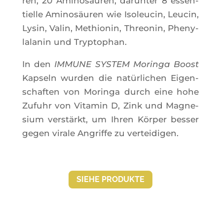
ren, 20 Ami­nosäu­ren, darun­ter 8 essen­
tielle Ami­nosäu­ren wie Iso­leu­cin, Leu­cin,
Lysin, Valin, Methio­nin, Threo­nin, Phe­ny­
la­la­nin und Tryptophan.
In den
IMMUNE SYSTEM Morin­ga Boost
Kap­seln wur­den die natür­li­chen Eigen­
schaf­ten von Morin­ga durch eine hohe
Zufuhr von Vita­min D, Zink und Magne­
sium verstärkt, um Ihren Kör­per bes­ser
gegen virale Angriffe zu verteidigen.
SIEHE PRO­DUKTE