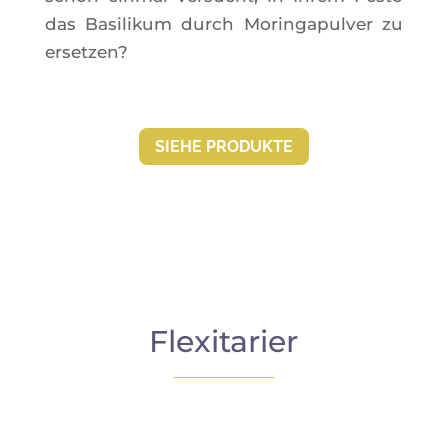
das Basi­li­kum durch Morin­ga­pul­ver zu
ersetzen?
SIEHE PRO­DUKTE
Flexitarier