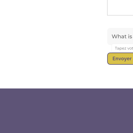
What is 
Ans­
wer
Envoyer
for
1
+ 7