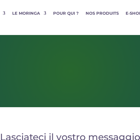
LE MORINGA
POUR QUI ?
NOS PRODUITS
E‑SHO
Lasciateci il vostro messaggi