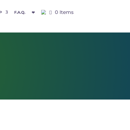
0 Items
P
F.A.Q.
❤
o