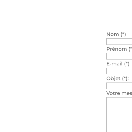
Nom (*)
Pré­nom (*
E‑mail (*)
Objet (*):
Votre me