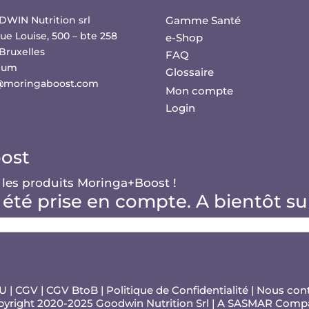
WIN Nutrition srl
Gamme Santé
ue Louise, 500 – bte 258
e-Shop
Bruxelles
FAQ
ium
Glossaire
@moringaboost.com
Mon compte
Login
ost
 les produits Moringa+Boost !
 été prise en compte. A bientôt su
GU
|
CGV
|
CGV BtoB
|
Politique de Confidentialité
|
Nous con
yright 2020-2025 Goodwin Nutrition Srl | A
SASMAR
Comp