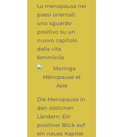
La menopausa nei
paesi orientali:
uno sguardo
positivo su un
nuovo capitolo
della vita
femminile
Die Menopause in
den östlichen
Ländern: Ein
positiver Blick auf
ein neues Kapitel