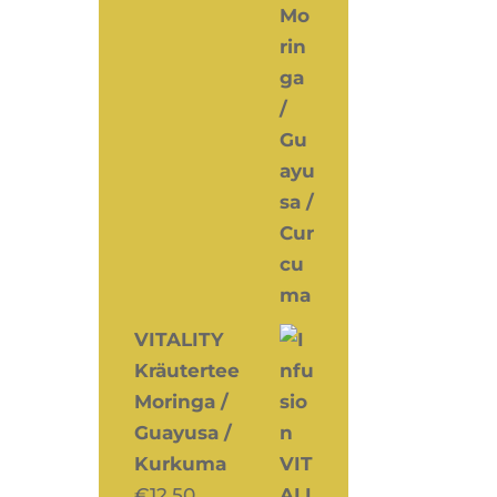
VITALITY
Kräutertee
Moringa /
Guayusa /
Kurkuma
€
12,50