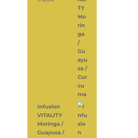
Infusion
VITALITY
Moringa /
Guayusa /