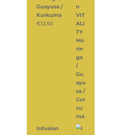
Guayusa /
Kurkuma
€
12,50
Infusion