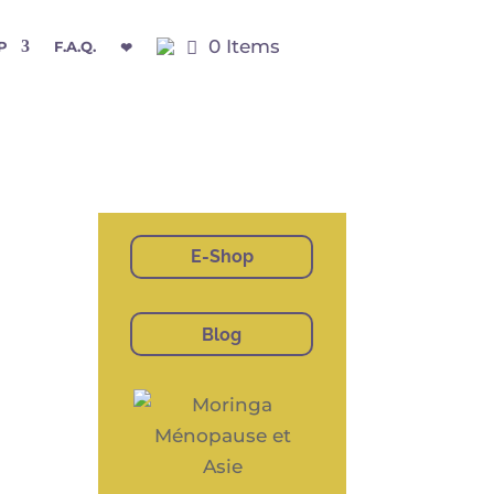
0 Items
P
F.A.Q.
❤
E-Shop
Blog