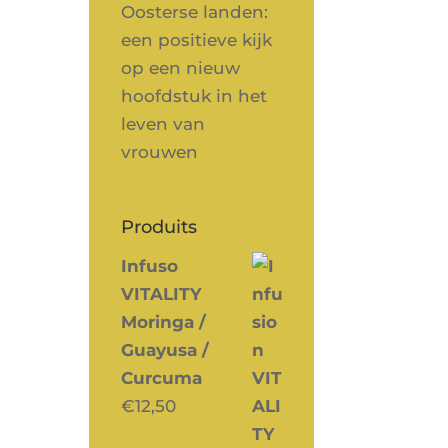
Oosterse landen:
een positieve kijk
op een nieuw
hoofdstuk in het
leven van
vrouwen
Produits
Infuso
VITALITY
Moringa /
Guayusa /
Curcuma
€
12,50