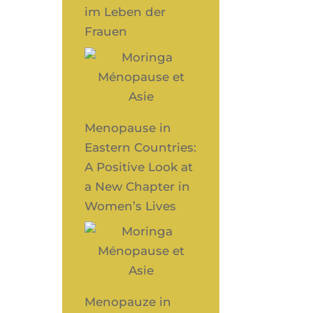
im Leben der
Frauen
Menopause in
Eastern Countries:
A Positive Look at
a New Chapter in
Women’s Lives
Menopauze in