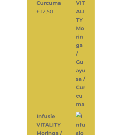
Curcuma
€
12,50
Infusie
VITALITY
Moringa /