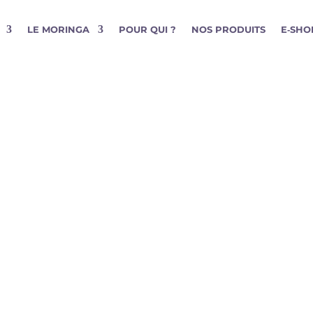
LE MORINGA
POUR QUI ?
NOS PRODUITS
E‑SHO