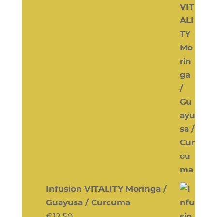
Infusion VITALITY Moringa /
Guayusa / Curcuma
€
12,50