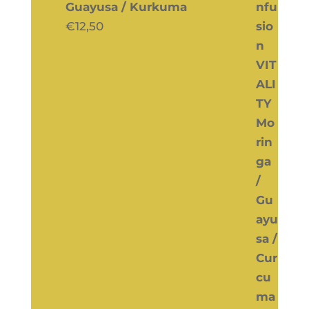
Guayusa / Kurkuma
€
12,50