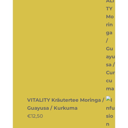
VITALITY Kräutertee Moringa /
Guayusa / Kurkuma
€
12,50