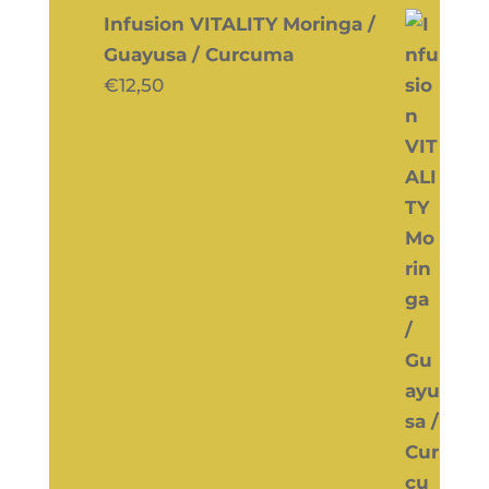
Infusion VITALITY Moringa /
Guayusa / Curcuma
€
12,50