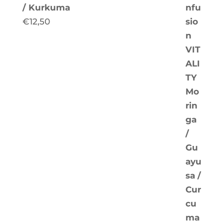
/ Kurkuma
€
12,50